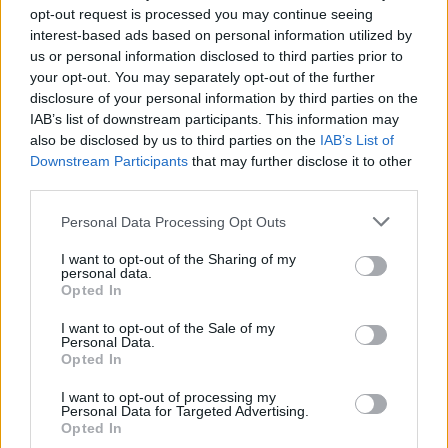
megannyi éven keresztül, összeszorul a
opt-out request is processed you may continue seeing
szívunk. A legelső furcsa dolog az, hogy a
interest-based ads based on personal information utilized by
lemez külseje alapján úgy tűnik, nagyon a
us or personal information disclosed to third parties prior to
tagokat sem érdekelte a sorsa: ennyi idő után
your opt-out. You may separately opt-out of the further
kilenc számot, egy fantáziátlan borítót és egy
disclosure of your personal information by third parties on the
IAB’s list of downstream participants. This information may
semmitmondó címet dobtak elénk, arról nem
also be disclosed by us to third parties on the
IAB’s List of
is beszélve, hogy a dalok neveit is Nemecsek
Downstream Participants
that may further disclose it to other
módjára kisbetűvel írták (ráadásul eddigi
third parties.
2013-as koncertjeiken sem játszottak a friss
albumról egy számnál többet). Így nem
Please note that this website/app uses one or more Google
Personal Data Processing Opt Outs
meglepő, hogy a tartalom sem olyan
services and may gather and store information including but
minőségű, mint amilyenre sokan számítottak.
not limited to your visit or usage behaviour. You may click to
I want to opt-out of the Sharing of my
personal data.
grant or deny consent to Google and its third-party tags to
Az igaz, hogy a fülünket beborító mennyei
Opted In
use your data for below specified purposes in below Google
bizsergést változatlanul mesés érezni, ám
consent section.
azt, hogy ezen kívül sok dicsérendő dolog
I want to opt-out of the Sale of my
Personal Data.
nem fért a lemezre, már kevésbé. A
Opted In
félreértések elkerülése végett, az eredendő
probléma nem az, hogy az
m b v
nem képes
I want to opt-out of processing my
Personal Data for Targeted Advertising.
felérni a
Loveless
utáni elvárásokhoz (ez
Opted In
ugyanis rengeteg olyan nagylemezről is