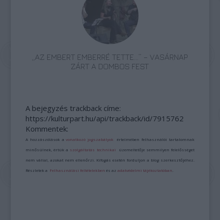
„AZ EMBERT EMBERRÉ TETTE…” – VASÁRNAP
ZÁRT A DOMBOS FEST
A bejegyzés trackback címe:
https://kulturpart.hu/api/trackback/id/7915762
Kommentek:
A hozzászólások a
vonatkozó jogszabályok
értelmében felhasználói tartalomnak
minősülnek, értük a
szolgáltatás technikai
üzemeltetője semmilyen felelősséget
nem vállal, azokat nem ellenőrzi. Kifogás esetén forduljon a blog szerkesztőjéhez.
Részletek a
Felhasználási feltételekben
és az
adatvédelmi tájékoztatóban
.