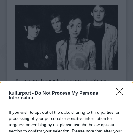
Az anyagról megjelent recenziók néhánya
említi, hogy inkább a történet egy újabb
kulturpart -
Do Not Process My Personal
bekezdésére, mintsem a
Loveless
folytatására
Information
kell számítanunk az új korong esetében, és
való igaz, az
m b v
összehasonlíthatatlan
If you wish to opt-out of the sale, sharing to third parties, or
elődjével, ám ez nem feltétlenül jelent
processing of your personal or sensitive information for
pozitívumot, sőt: ha belegondolunk, hogy ez
targeted advertising by us, please use the below opt-out
volt az a mű, amit a fél világ várt epekedve
section to confirm your selection. Please note that after your