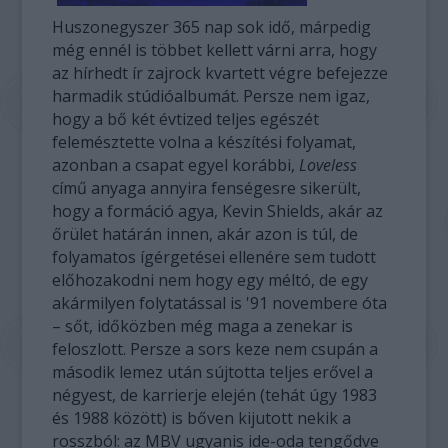
Huszonegyszer 365 nap sok idő, márpedig
még ennél is többet kellett várni arra, hogy
az hírhedt ír zajrock kvartett végre befejezze
harmadik stúdióalbumát. Persze nem igaz,
hogy a bő két évtized teljes egészét
felemésztette volna a készítési folyamat,
azonban a csapat egyel korábbi,
Loveless
című anyaga annyira fenségesre sikerült,
hogy a formáció agya, Kevin Shields, akár az
őrület határán innen, akár azon is túl, de
folyamatos ígérgetései ellenére sem tudott
előhozakodni nem hogy egy méltó, de egy
akármilyen folytatással is '91 novembere óta
– sőt, időközben még maga a zenekar is
feloszlott. Persze a sors keze nem csupán a
második lemez után sújtotta teljes erővel a
négyest, de karrierje elején (tehát úgy 1983
és 1988 között) is bőven kijutott nekik a
rosszból: az MBV ugyanis ide-oda tengődve