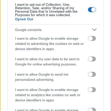
elmondható, melyek máskülönben igen
I want to opt-out of Collection, Use,
Retention, Sale, and/or Sharing of my
nagyszerűek), hanem az, hogy
Personal Data that Is Unrelated with the
Purposes for which it was collected.
általánosságban, alapjaiban véve nem jó. Ha
Opted Out
például az első harmad többé-kevésbé
hagyományos MBV-számoknak vehető
Google consents
szegmenseit vesszük, szétfolyó és lapos,
élvezhetetlen dallamokkal teletűzdelt
I want to allow Google to enable storage
related to advertising like cookies on web or
amőbákat hallunk (kivétel:
Who Sees You
), a
device identifiers in apps.
középső rész szintis-pszichedelikus dream-
pop dalai gyönyörűségtől mentesen,
I want to allow my user data to be sent to
félkészen hatnak (kivétel:
New You
), az utolsó
Google for online advertising purposes.
etap jungle és drum 'n' bass ütemei pedig
annyira zavarba ejtően hatásvadászok
I want to allow Google to send me
(kivétel talán:
In Another Way
), hogy inkább
personalized advertising.
hinnénk azt, hogy Goldie erőszakolt meg
néhány 'Valentine számot, mint hogy
I want to allow Google to enable storage
related to analytics like cookies on web or
belenyugodjunk abba, hogy Shields agyából
device identifiers in apps.
pattantak ki ilyen ötletek. Bármennyire is
elszomorító tehát, de az
m b v
nem méltó az
I want to allow Google to enable storage