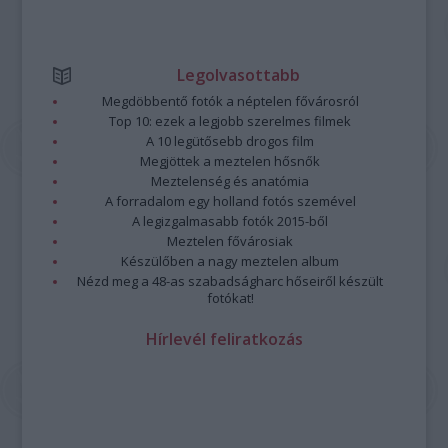
Legolvasottabb
Megdöbbentő fotók a néptelen fővárosról
Top 10: ezek a legjobb szerelmes filmek
A 10 legütősebb drogos film
Megjöttek a meztelen hősnők
Meztelenség és anatómia
A forradalom egy holland fotós szemével
A legizgalmasabb fotók 2015-ből
Meztelen fővárosiak
Készülőben a nagy meztelen album
Nézd meg a 48-as szabadságharc hőseiről készült
fotókat!
Hírlevél feliratkozás