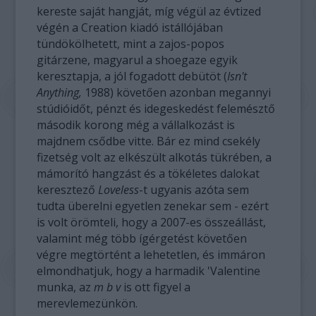
kereste saját hangját, míg végül az évtized
végén a Creation kiadó istállójában
tündökölhetett, mint a zajos-popos
gitárzene, magyarul a shoegaze egyik
keresztapja, a jól fogadott debütöt (
Isn't
Anything,
1988) követően azonban megannyi
stúdióidőt, pénzt és idegeskedést felemésztő
második korong még a vállalkozást is
majdnem csődbe vitte. Bár ez mind csekély
fizetség volt az elkészült alkotás tükrében, a
mámorító hangzást és a tökéletes dalokat
keresztező
Loveless
-t ugyanis azóta sem
tudta überelni egyetlen zenekar sem - ezért
is volt örömteli, hogy a 2007-es összeállást,
valamint még több ígérgetést követően
végre megtörtént a lehetetlen, és immáron
elmondhatjuk, hogy a harmadik 'Valentine
munka, az
m b v
is ott figyel a
merevlemezünkön.