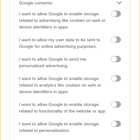
Google consents
I want to allow Google to enable storage
related to advertising like cookies on web or
device identifiers in apps.
I want to allow my user data to be sent to
Google for online advertising purposes.
I want to allow Google to send me
1999-ben megkapta a Tudományért és
personalized advertising.
Művészetért érdemérmet Berlinben, 2000-
I want to allow Google to enable storage
ben pedig a John Cag-díjat New Yorkban.
related to analytics like cookies on web or
2001-ben tiszteletbeli tagjává választotta az
device identifiers in apps.
Amerikai Művészeti és Irodalmi Akadémia,
valamint ebben az évben megkapta a
I want to allow Google to enable storage
Hölderlin-díjat is a Tübingeni Egyetemtől. A
related to functionality of the website or app.
következő évben feleségével
Franciaországban, Bordeaux közelében
I want to allow Google to enable storage
telepedtek le.
related to personalization.