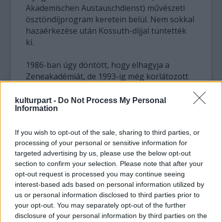
Akademischen Austauschdienst) művészeti
ösztöndíjprogram keretein belül. Nem sokkal
hazaérkezése után Kossuth-díjjal tüntették
ki.
1986-ban úgy döntött, hogy elhagyja a
Zeneakadémiát, de 1993-ig még korlátozott
számban tartott órákat az intézményben. A
következő évben tagjai közé választotta a
kulturpart -
Do Not Process My Personal
Information
müncheni Bajor Szépművészeti Akadémia és
a Berlini Művészeti Akadémia. Még ebben az
évben megkapta a Pierre Monacoi Herceg
If you wish to opt-out of the sale, sharing to third parties, or
processing of your personal or sensitive information for
Alapítvány zenei díját, valamint a Herder- és
targeted advertising by us, please use the below opt-out
Feltrinelli-díjat is. Ezután meghívták a berlini
section to confirm your selection. Please note that after your
Wissenschaftskollegbe, itt a Berlini
opt-out request is processed you may continue seeing
Filharmonikusokkal dolgozott. 1994-ben
interest-based ads based on personal information utilized by
aztán további két kitüntetést ítéltek oda neki:
us or personal information disclosed to third parties prior to
az osztrák kormánytól megkapta az európai
your opt-out. You may separately opt-out of the further
zeneszerzőknek járó nagydíjat, valamint
disclosure of your personal information by third parties on the