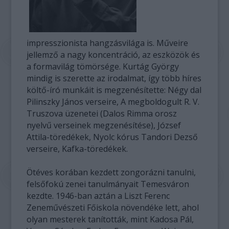
impresszionista hangzásvilága is. Műveire
jellemző a nagy koncentráció, az eszközök és
a formavilág tömörsége. Kurtág György
mindig is szerette az irodalmat, így több híres
költő-író munkáit is megzenésítette: Négy dal
Pilinszky János verseire, A megboldogult R. V.
Truszova üzenetei (Dalos Rimma orosz
nyelvű verseinek megzenésítése), József
Attila-töredékek, Nyolc kórus Tandori Dezső
verseire, Kafka-töredékek.
Ötéves korában kezdett zongorázni tanulni,
felsőfokú zenei tanulmányait Temesváron
kezdte. 1946-ban aztán a Liszt Ferenc
Zeneművészeti Főiskola növendéke lett, ahol
olyan mesterek tanították, mint Kadosa Pál,