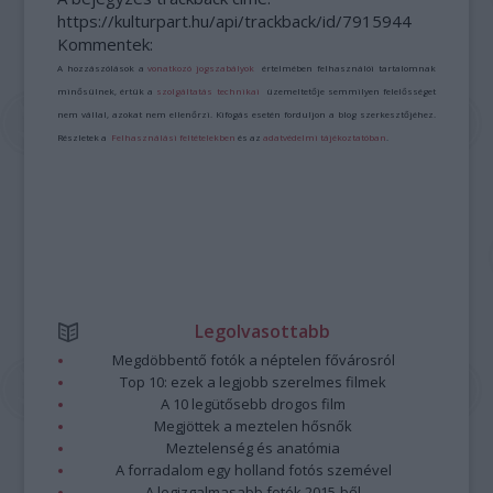
https://kulturpart.hu/api/trackback/id/7915944
Kommentek:
A hozzászólások a
vonatkozó jogszabályok
értelmében felhasználói tartalomnak
minősülnek, értük a
szolgáltatás technikai
üzemeltetője semmilyen felelősséget
nem vállal, azokat nem ellenőrzi. Kifogás esetén forduljon a blog szerkesztőjéhez.
Részletek a
Felhasználási feltételekben
és az
adatvédelmi tájékoztatóban
.
Legolvasottabb
Megdöbbentő fotók a néptelen fővárosról
Top 10: ezek a legjobb szerelmes filmek
A 10 legütősebb drogos film
Megjöttek a meztelen hősnők
Meztelenség és anatómia
A forradalom egy holland fotós szemével
A legizgalmasabb fotók 2015-ből