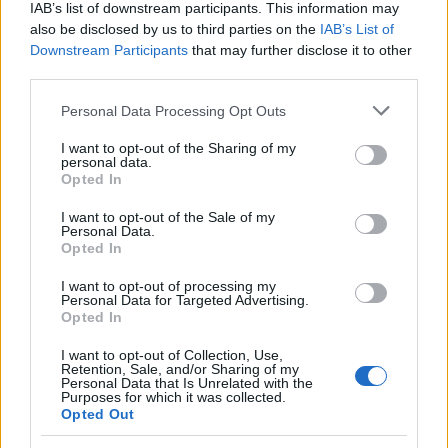
Denis de Rougemot-díjat az Európai
IAB’s list of downstream participants. This information may
Fesztiválok Szövetségétől.
also be disclosed by us to third parties on the
IAB’s List of
Downstream Participants
that may further disclose it to other
A következő évet Bécsben töltötte, ahol
third parties.
komponálási felkéréseknek tett eleget és
Please note that this website/app uses one or more Google
Personal Data Processing Opt Outs
mesterkurzusokat tartott a Konzerthausban.
services and may gather and store information including but
1996-ban ismét megkapta a Kossuth-díjat,
not limited to your visit or usage behaviour. You may click to
I want to opt-out of the Sharing of my
personal data.
majd két évvel később a "zenei Nobel-díjként"
grant or deny consent to Google and its third-party tags to
Opted In
számon tartott Ernst von Siemens Stiftung
use your data for below specified purposes in below Google
díjat.
consent section.
I want to opt-out of the Sale of my
Personal Data.
Opted In
I want to opt-out of processing my
Personal Data for Targeted Advertising.
Opted In
I want to opt-out of Collection, Use,
Retention, Sale, and/or Sharing of my
Personal Data that Is Unrelated with the
Purposes for which it was collected.
Opted Out