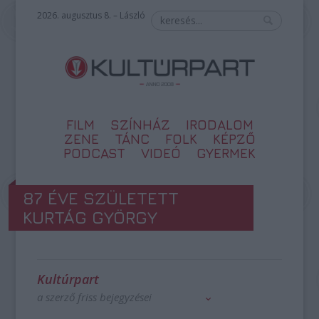
2026. augusztus 8. – László
FILM
SZÍNHÁZ
IRODALOM
ZENE
TÁNC
FOLK
KÉPZŐ
PODCAST
VIDEÓ
GYERMEK
87 ÉVE SZÜLETETT
KURTÁG GYÖRGY
Kultúrpart
a szerző friss bejegyzései