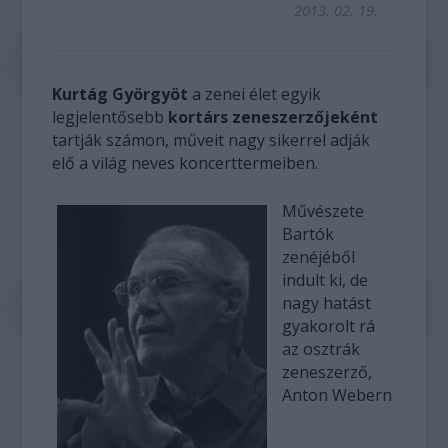
2013. 02. 19.
Kurtág Györgyöt
a zenei élet egyik
legjelentősebb
kortárs zeneszerzőjeként
tartják számon, műveit nagy sikerrel adják
elő a világ neves koncerttermeiben.
Művészete
Bartók
zenéjéből
indult ki, de
nagy hatást
gyakorolt rá
az osztrák
zeneszerző,
Anton Webern