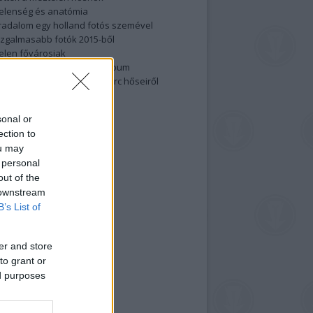
elenség és anatómia
rradalom egy holland fotós szemével
izgalmasabb fotók 2015-ből
elen fővárosiak
ülőben a nagy meztelen album
 meg a 48-as szabadságharc hőseiről
lt fotókat!
vél feliratkozás
sonal or
ection to
ou may
 personal
out of the
 downstream
B’s List of
er and store
to grant or
ed purposes