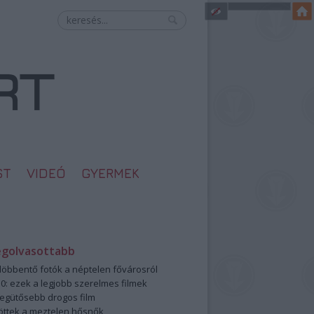
ST
VIDEÓ
GYERMEK
egolvasottabb
öbbentő fotók a néptelen fővárosról
0: ezek a legjobb szerelmes filmek
legütősebb drogos film
öttek a meztelen hősnők