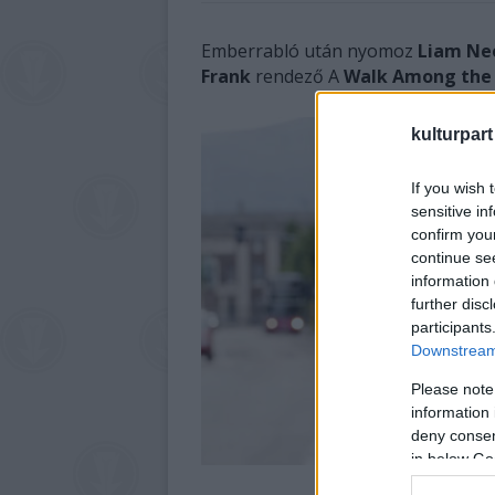
Emberrabló után nyomoz
Liam Ne
Frank
rendező A
Walk Among the
kulturpart
If you wish 
sensitive in
confirm you
continue se
information 
further disc
participants
Downstream 
Please note
information 
deny consent
in below Go