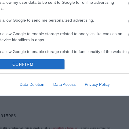
o allow my user data to be sent to Google for online advertising
s.
to allow Google to send me personalized advertising.
o allow Google to enable storage related to analytics like cookies on
evice identifiers in apps.
I
SZÁGULDÁS,
ŐRÜLT NAP,
AZ ÉV EGYIK
o allow Google to enable storage related to functionality of the website
SÁRKÁNYOK,
ŐRÜLT FILM: JÖN
LEGJOBBAN
ROSSZFIÚK – A
A RANDOM!
VÁRT FILMJE
NYÁR 10
TAROLT A
CONFIRM
LEGKEDVELTEBB
CINEFESTEN
o allow Google to enable storage related to personalization.
MOZIJA
MAGYARORSZÁGON
o allow Google to enable storage related to security, including
Data Deletion
Data Access
Privacy Policy
cation functionality and fraud prevention, and other user protection.
/7915988
ználói tartalomnak minősülnek, értük a
szolgáltatás technikai
üzemeltetője semmilyen