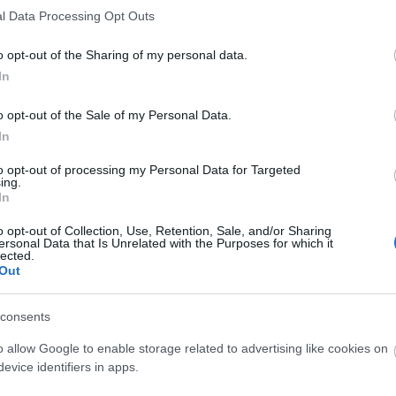
or, Különvélemény
) befutott, második filmjét
l Data Processing Opt Outs
k regényéből írt saját forgatókönyve alapján
agánnyomozóként megjelenő Neeson egy drogdíler
o opt-out of the Sharing of my personal data.
tni, de hamar rá kell jönnie, hogy az elkövetők már
In
án.
o opt-out of the Sale of my Personal Data.
rank szemmel láthatólag fiatal tehetségekkel akarja
In
sban Boyd Holbrook, Dan Stevens és Ruth Wilson is
hány filmje kerül a mozikba, mások mellet Terrence
to opt-out of processing my Personal Data for Targeted
ing.
lküli újabb alkotásában is játszik. A fiatal színész
In
-Amerikában március végén debütáló
The Host
yat
szerzőjének, Stephenie Meyernek a regényéből
o opt-out of Collection, Use, Retention, Sale, and/or Sharing
ersonal Data that Is Unrelated with the Purposes for which it
lected.
Out
consents
o allow Google to enable storage related to advertising like cookies on
evice identifiers in apps.