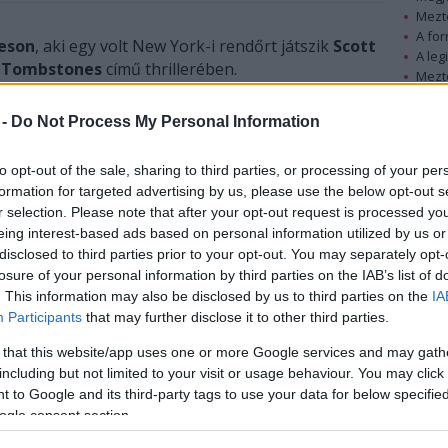
Mezt
A fo
eson
, aki egy volt New York-i rendőrt játszik
Scott
A leg
 Tombstones
című thrillerében.
Mezt
Kész
Nézd
 -
Do Not Process My Personal Information
készü
Hírle
to opt-out of the sale, sharing to third parties, or processing of your per
formation for targeted advertising by us, please use the below opt-out s
r selection. Please note that after your opt-out request is processed y
eing interest-based ads based on personal information utilized by us or
disclosed to third parties prior to your opt-out. You may separately opt-
losure of your personal information by third parties on the IAB’s list of
. This information may also be disclosed by us to third parties on the
IA
Participants
that may further disclose it to other third parties.
 that this website/app uses one or more Google services and may gath
including but not limited to your visit or usage behaviour. You may click 
 to Google and its third-party tags to use your data for below specifi
ogle consent section.