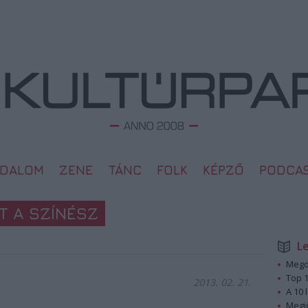
ODALOM
ZENE
TÁNC
FOLK
KÉPZŐ
PODCA
T A SZÍNÉSZ
L
Megd
Top 1
2013. 02. 21.
A 10 
Megj