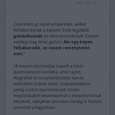
2013. 02. 22.
„Szeretem az olyan embereket, akiket
felháborítanak a képeim. Ezek legalább
gondolkoznak
és nem közömbösek. Ezeket
esetleg meg lehet győzni.
Aki egy képen
felháborodik, az sosem reménytelen
eset.
"
18 évesen ösztöndíjat kapott a bécsi
iparművészeti iskolába, ahol rajzot,
litográfiát és könyvkötészetet tanult,
esténként órákat adott, szabadidejében
pedig a bécsi iparművészeti stúdió
megbízásából képeslapokat s könyvborítókat
készített, valójában azonban mindig is festeni
szeretett a legjobban.