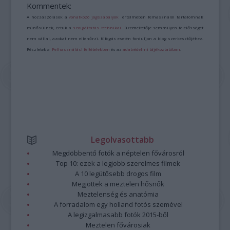
Kommentek:
A hozzászólások a
vonatkozó jogszabályok
értelmében felhasználói tartalomnak
minősülnek, értük a
szolgáltatás technikai
üzemeltetője semmilyen felelősséget
nem vállal, azokat nem ellenőrzi. Kifogás esetén forduljon a blog szerkesztőjéhez.
Részletek a
Felhasználási feltételekben
és az
adatvédelmi tájékoztatóban
.
Legolvasottabb
Megdöbbentő fotók a néptelen fővárosról
Top 10: ezek a legjobb szerelmes filmek
A 10 legütősebb drogos film
Megjöttek a meztelen hősnők
Meztelenség és anatómia
A forradalom egy holland fotós szemével
A legizgalmasabb fotók 2015-ből
Meztelen fővárosiak