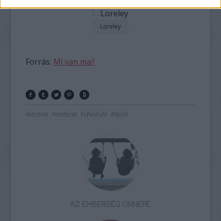
Loreley
Forrás:
Mi van ma?
Ausztria
Festészet
Évforduló
Képző
AZ EMBERSÉG ÜNNEPE