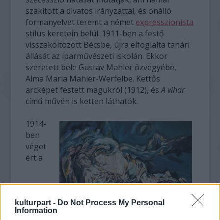
szakított a divatos irányzattal, és önálló
formanyelvet teremt a német
expresszionista
stílus keretein belül. 1911-ben a festő
visszaköltözött Bécsbe, újra elfoglalta tanári
állását az iparművészeti iskolán. Ekkor
szeretett bele Gustav Mahler özvegyébe,
Alma Maria Mahler-Werfelbe. Kettős
arcképet festett magukról (1912), és
A vihar
című művén is ketten láthatók.
1914-
ben
véget
ért a
kulturpart -
Do Not Process My Personal
Information