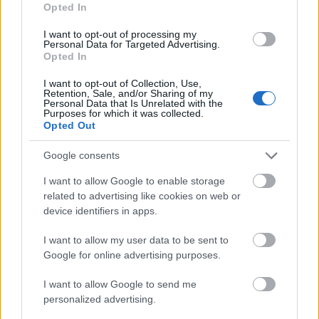
Opted In
eltávolították a közgyűjteményekből. A
müncheni egyezmény után 1938-ban
I want to opt-out of processing my
Londonba menekült. Pénzhiány miatt főleg
Personal Data for Targeted Advertising.
Opted In
akvarelleket festett, de befejezett néhány
nagyméretű képet is (
Anschluss – Alice
I want to opt-out of Collection, Use,
Csodaországban, Amiért harcolunk
).
Retention, Sale, and/or Sharing of my
Personal Data that Is Unrelated with the
Purposes for which it was collected.
A
Opted Out
Google consents
I want to allow Google to enable storage
related to advertising like cookies on web or
device identifiers in apps.
I want to allow my user data to be sent to
Google for online advertising purposes.
I want to allow Google to send me
Anschluss - Alice csodaországban
personalized advertising.
háború végét követően sorra nyíltak a