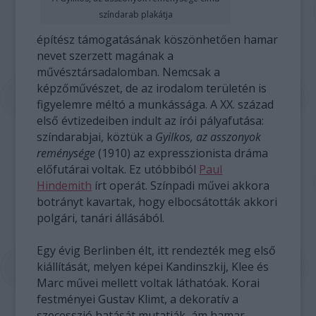
színdarab plakátja
építész támogatásának köszönhetően hamar
nevet szerzett magának a
művésztársadalomban. Nemcsak a
képzőművészet, de az irodalom területén is
figyelemre méltó a munkássága. A XX. század
első évtizedeiben indult az írói pályafutása:
színdarabjai, köztük a
Gyilkos, az asszonyok
reménysége
(1910) az expresszionista dráma
előfutárai voltak. Ez utóbbiból
Paul
Hindemith
írt operát. Színpadi művei akkora
botrányt kavartak, hogy elbocsátották akkori
polgári, tanári állásából.
Egy évig Berlinben élt, itt rendezték meg első
kiállítását, melyen képei Kandinszkij, Klee és
Marc művei mellett voltak láthatóak. Korai
festményei Gustav Klimt, a dekoratív a
szecesszió hatását mutatják, ám hamar