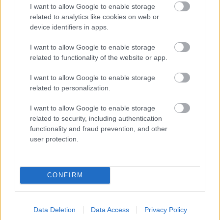
kiállításai Európában és az Egysült
I want to allow Google to enable storage
Államokban. Kokoschka folytatta a portré- és
related to analytics like cookies on web or
device identifiers in apps.
tájképfestést, és életében először
viszonylagos jómódban élt. 1953-ban Svájcba
I want to allow Google to enable storage
települt át, és Salzburgban létrehozta a
related to functionality of the website or app.
Schule des Sehens
(A látás iskolája) elnevezésű
nyári akadémiát. Továbbra is dolgozott mint
I want to allow Google to enable storage
író és mint litográfus, de több falikárpitot,
related to personalization.
díszleteket is tervezett, többek között a bécsi
Burgtheater és a Salzburgi Ünnepi Játékok
I want to allow Google to enable storage
számára, például Mozart
Varázsfuvolájához.
related to security, including authentication
functionality and fraud prevention, and other
Utolsó korszaka nyugodtabb és világosabb
user protection.
az addigiaknál, de bírálói szerint akkori képei
már nem olyan lendületesek, felületkezelésük
erőtlenebb a korábbiaknál. 94. születésnapja
előtt pár nappal, 1980. február 22-én hunyt el
CONFIRM
Montreux-ben. Felesége, Olda 24 évvel élte
túl.
Data Deletion
Data Access
Privacy Policy