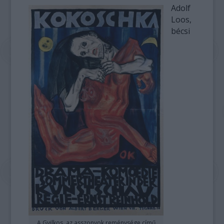
Adolf
Loos,
bécsi
A Gyilkos, az asszonyok reménysége című