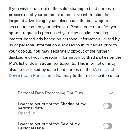
If you wish to opt-out of the sale, sharing to third parties, or
A vihar
processing of your personal or sensitive information for
viharos kapcsolat, és Kokoschka a
targeted advertising by us, please use the below opt-out
section to confirm your selection. Please note that after your
világháború kitörésekor önként jelentkezett
opt-out request is processed you may continue seeing
katonai szolgálatra. 1916-ban a fronton
interest-based ads based on personal information utilized by
súlyosan megsebesült. Egy bécsi, majd egy
us or personal information disclosed to third parties prior to
drezdai katonai kórházban ápolták.
your opt-out. You may separately opt-out of the further
Lábadozása alatt megírt, majd színpadra
disclosure of your personal information by third parties on the
állított három drámát, melyeknek
IAB’s list of downstream participants. This information may
látványtervezője is ő maga volt.
also be disclosed by us to third parties on the
IAB’s List of
A következő években képzőművészetet
Downstream Participants
that may further disclose it to other
tanított a drezdai akadémián és
third parties.
szabadidejében rengeteget utazgatott:
Please note that this website/app uses one or more Google
Personal Data Processing Opt Outs
bejárta Európát, megfordult Észak-Afrikában
services and may gather and store information including but
és a Közel-Keleten is.
not limited to your visit or usage behaviour. You may click to
I want to opt-out of the Sharing of my
personal data.
grant or deny consent to Google and its third-party tags to
Opted In
Kokoschka 1934-ben Prágába költözött. Az
use your data for below specified purposes in below Google
ekkor már hatalomra került nácik "elfajzott"
consent section.
I want to opt-out of the Sale of my
művészként bélyegezték meg, és alkotásait
Personal Data.