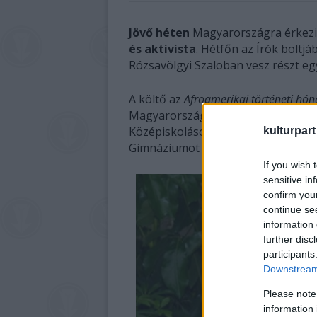
Jövő héten
Magyarországra érkez
és aktivista
. Hétfőn az Írók boltjá
Rózsavölgyi Szaloban vesz részt eg
A költő az
Afroamerikai történeti hó
Magyarországra, ahol Budapestre, P
Középiskolásokkal és egyetemistákka
kulturpart
Gimnáziumot is.
If you wish 
sensitive in
confirm you
continue se
information 
further disc
participants
Downstream 
Please note
information 