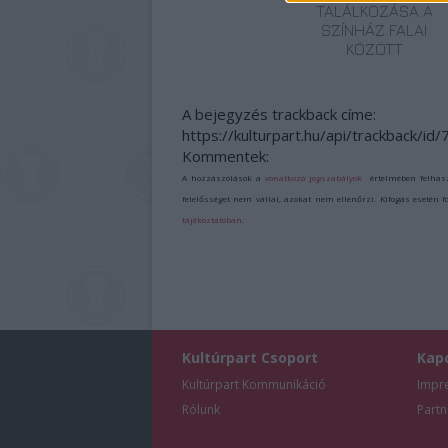
TALÁLKOZÁSA A
SZÍNHÁZ FALAI
KÖZÖTT
A bejegyzés trackback címe:
https://kulturpart.hu/api/trackback/id
Kommentek:
A hozzászólások a
vonatkozó jogszabályok
értelmében felhas
felelősséget nem vállal, azokat nem ellenőrzi. Kifogás esetén 
tájékoztatóban
.
Kultúrpart Csoport
Kap
Kultúrpart Kommunikáció
Impr
Rólunk
Partn