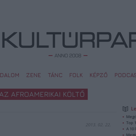
ODALOM
ZENE
TÁNC
FOLK
KÉPZŐ
PODCA
Z AFROAMERIKAI KÖLTŐ
L
Megd
Top 1
2013. 02. 22.
A 10 
Megj