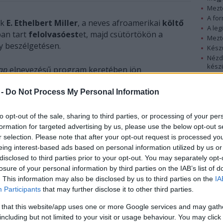
Mezt
A fo
ik
E. Ethelbert Miller
, a neves afroamerikai
költő
A leg
ban tart
felolvasóest
et, majd csütörtökön a
Mezt
y beszélgetésen.
Kész
Nézd
készü
nap
elnevezésű program keretében jön
écsre és Balatonalmádiba látogat el.
Hírle
l találkozik, és felkeresi a pécsi Gandhi
 -
Do Not Process My Personal Information
to opt-out of the sale, sharing to third parties, or processing of your per
formation for targeted advertising by us, please use the below opt-out s
r selection. Please note that after your opt-out request is processed y
eing interest-based ads based on personal information utilized by us or
disclosed to third parties prior to your opt-out. You may separately opt-
losure of your personal information by third parties on the IAB’s list of
. This information may also be disclosed by us to third parties on the
IA
Participants
that may further disclose it to other third parties.
 that this website/app uses one or more Google services and may gath
including but not limited to your visit or usage behaviour. You may click 