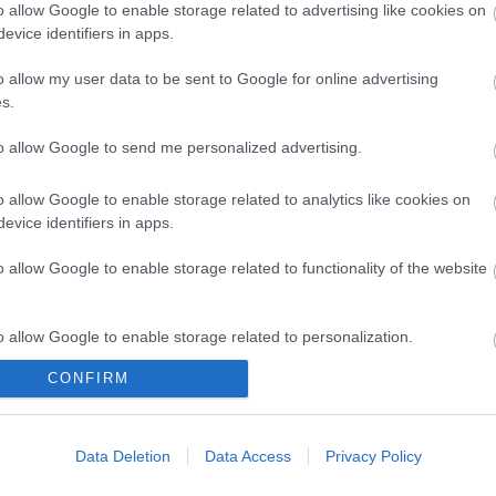
o allow Google to enable storage related to advertising like cookies on
érzi az afroamerikai kultúra megerősítését, és
evice identifiers in apps.
 világról szólnak.
o allow my user data to be sent to Google for online advertising
kilenc kötetet és két memoárt jelentetett meg.
s.
to allow Google to send me personalized advertising.
o allow Google to enable storage related to analytics like cookies on
evice identifiers in apps.
o allow Google to enable storage related to functionality of the website
alom
o allow Google to enable storage related to personalization.
CONFIRM
o allow Google to enable storage related to security, including
cation functionality and fraud prevention, and other user protection.
Data Deletion
Data Access
Privacy Policy
VECSEI H.
BÉRLETTEL A
LÉTEZIK
MIKLÓS A
ZENEAKADÉMIÁRA
GYÓGYÍTÓ