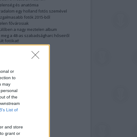
elenség és anatómia
rradalom egy holland fotós szemével
izgalmasabb fotók 2015-ből
elen fővárosiak
ülőben a nagy meztelen album
 meg a 48-as szabadságharc hőseiről
lt fotókat!
vél feliratkozás
sonal or
ection to
ou may
 personal
out of the
 downstream
B’s List of
er and store
to grant or