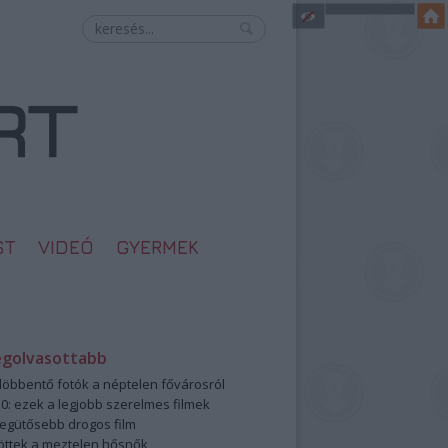
ST
VIDEÓ
GYERMEK
egolvasottabb
öbbentő fotók a néptelen fővárosról
0: ezek a legjobb szerelmes filmek
legütősebb drogos film
öttek a meztelen hősnők