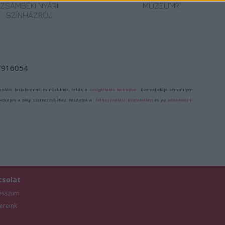
ZSÁMBÉKI NYÁRI
MÚZEUM?!
SZÍNHÁZRÓL
/7916054
ználói tartalomnak minősülnek, értük a
szolgáltatás technikai
üzemeltetője semmilyen
forduljon a blog szerkesztőjéhez. Részletek a
Felhasználási feltételekben
és az
adatvédelmi
csolat
esszum
ereink