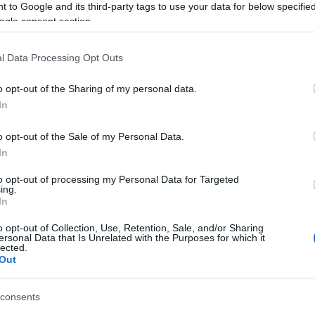
 to Google and its third-party tags to use your data for below specifi
ogle consent section.
l Data Processing Opt Outs
o opt-out of the Sharing of my personal data.
In
o opt-out of the Sale of my Personal Data.
In
to opt-out of processing my Personal Data for Targeted
ing.
In
ltjában angol nyelvű felolvasóestet tart, ezt
o opt-out of Collection, Use, Retention, Sale, and/or Sharing
h András költő, műfordító vezet.
ersonal Data that Is Unrelated with the Purposes for which it
lected.
Out
i Szalonban részt vesz az afroamerikai írókról
magát, és saját bevallása szerint nagy
consents
szerepet tölt be a kultúra jelenleg a