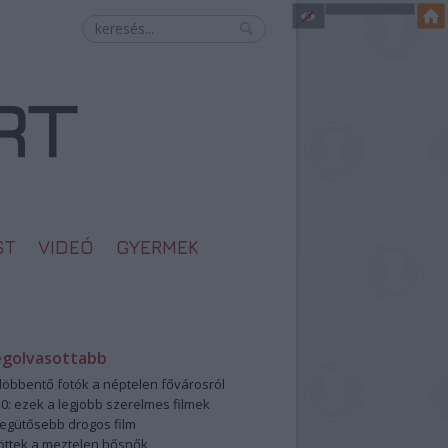
ST
VIDEÓ
GYERMEK
egolvasottabb
öbbentő fotók a néptelen fővárosról
0: ezek a legjobb szerelmes filmek
legütősebb drogos film
öttek a meztelen hősnők