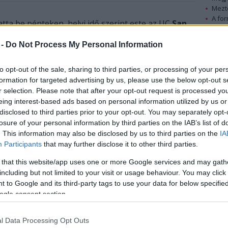
Mezt
A fo
tta be pénteken, helyi idő szerint este az UC
San
A leg
 Luigi Pirandello
Ma este rögtönzünk
című
Mezt
 -
Do Not Process My Personal Information
Kész
Nézd
készü
to opt-out of the sale, sharing to third parties, or processing of your per
svári Állami Magyar Színház az MTI-hez eljuttatott
formation for targeted advertising by us, please use the below opt-out s
 este rögtönzünk
Pirandello "színház-a-színházban"
Hírle
r selection. Please note that after your opt-out request is processed y
ű színházi felfedezőút számos eszközt alkalmaz, a
eing interest-based ads based on personal information utilized by us or
l a narráción és a pantomimon át egészen a
disclosed to third parties prior to your opt-out. You may separately opt-
lozsvári színház.
losure of your personal information by third parties on the IAB’s list of
. This information may also be disclosed by us to third parties on the
IA
Tompa Gábor az MTI-nek még a bemutató
Participants
that may further disclose it to other third parties.
előtt adott nyilatkozatában elmondta, hogy
 that this website/app uses one or more Google services and may gath
több éve visszajár San Diegóba, ahol a
including but not limited to your visit or usage behaviour. You may click 
Kaliforniai Egyetem rendezői programját
 to Google and its third-party tags to use your data for below specifi
vezeti. A most rendezett előadás szereplőit
ogle consent section.
meghallgatás alapján válogatta ki,
valamennyien az egyetem frissen végzett
l Data Processing Opt Outs
vagy harmadéves növendékei.