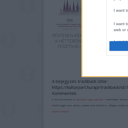
I want 
I want t
web or d
PÉNTEKEN INDUL
AZ EMBERSÉG
A HÉTTORONY
ÜNNEPE
I want t
FESZTIVÁL!
or app.
I want t
I want t
authenti
A bejegyzés trackback címe:
https://kulturpart.hu/api/trackback/id
Kommentek:
A hozzászólások a
vonatkozó jogszabályok
értelmében felhas
felelősséget nem vállal, azokat nem ellenőrzi. Kifogás esetén 
tájékoztatóban
.