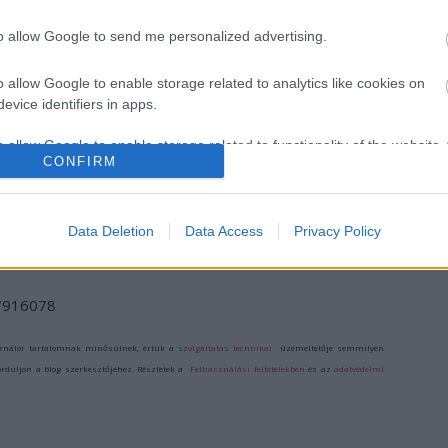
to allow Google to send me personalized advertising.
o allow Google to enable storage related to analytics like cookies on
evice identifiers in apps.
VECSEI H.
MUCSI ZOLTÁN
ELŐSZÖR
MIKLÓS A
VISSZATÉR –
MAGYARORSZÁGON:
o allow Google to enable storage related to functionality of the website
ZSÁMBÉKI NYÁRI
EGY ÉLETEM
ÉRKEZIK A
CONFIRM
SZÍNHÁZRÓL
STAND UP EST
WICKED AZ
ERKEL SZÍNHÁZ
o allow Google to enable storage related to personalization.
SZÍNPADÁRA
Data Deletion
Data Access
Privacy Policy
o allow Google to enable storage related to security, including
cation functionality and fraud prevention, and other user protection.
/7916078
ználói tartalomnak minősülnek, értük a
szolgáltatás technikai
üzemeltetője semmilyen
forduljon a blog szerkesztőjéhez. Részletek a
Felhasználási feltételekben
és az
adatvédelmi