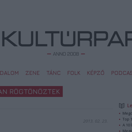
ODALOM
ZENE
TÁNC
FOLK
KÉPZŐ
PODCA
BAN RÖGTÖNÖZTEK
L
Megd
Top 1
2013. 02. 23.
A 10 
Megj