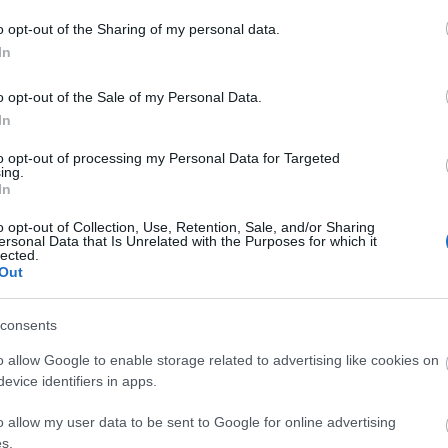
a7.hu)
o opt-out of the Sharing of my personal data.
Tompa Gábor az amerikai és erdélyi
In
ől szólva elmondta, hogy az ottani munkafolyamat
zigorú, néha merev szabályok szerint zajlanak, ez
o opt-out of the Sale of my Personal Data.
tivitásnak.
In
lítette, hogy San Diego-i tanítása és rendezései
to opt-out of processing my Personal Data for Targeted
 látogatott már el Erdélybe és rendezett
ing.
In
eckett művei által ihletett
Romok igaz menedék
ban született meg, amelynek kolozsvári változatát
o opt-out of Collection, Use, Retention, Sale, and/or Sharing
ban.
ersonal Data that Is Unrelated with the Purposes for which it
lected.
Out
consents
o allow Google to enable storage related to advertising like cookies on
evice identifiers in apps.
arok
o allow my user data to be sent to Google for online advertising
s.