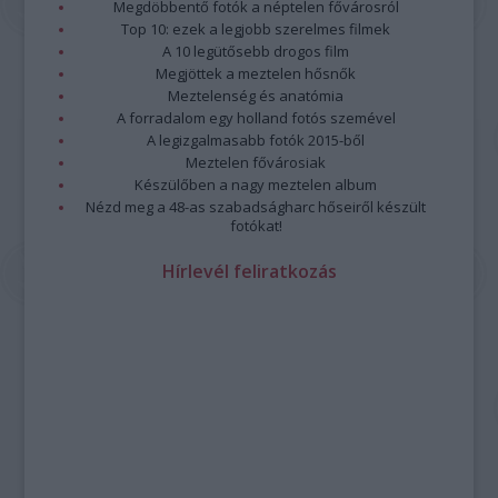
Megdöbbentő fotók a néptelen fővárosról
Top 10: ezek a legjobb szerelmes filmek
A 10 legütősebb drogos film
Megjöttek a meztelen hősnők
Meztelenség és anatómia
A forradalom egy holland fotós szemével
A legizgalmasabb fotók 2015-ből
Meztelen fővárosiak
Készülőben a nagy meztelen album
Nézd meg a 48-as szabadságharc hőseiről készült
fotókat!
Hírlevél feliratkozás