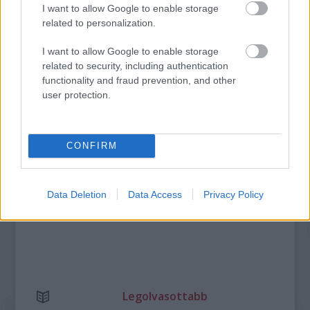
I want to allow Google to enable storage
related to personalization.
HATÁRTALANUL A FITOS DEZSŐ TÁRSULATTAL
I want to allow Google to enable storage
related to security, including authentication
functionality and fraud prevention, and other
A bejegyzés trackback címe:
user protection.
https://kulturpart.hu/api/trackback/id/7916260
Kommentek:
A hozzászólások a
vonatkozó jogszabályok
értelmében felhasználói tartalomnak
CONFIRM
minősülnek, értük a
szolgáltatás technikai
üzemeltetője semmilyen felelősséget
nem vállal, azokat nem ellenőrzi. Kifogás esetén forduljon a blog szerkesztőjéhez.
Részletek a
Felhasználási feltételekben
és az
adatvédelmi tájékoztatóban
.
Data Deletion
Data Access
Privacy Policy
Legolvasottabb