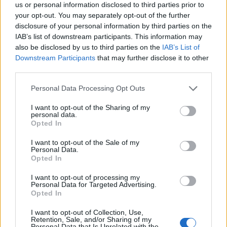
megismertetéséért, mint ő - olvasható a
us or personal information disclosed to third parties prior to
Népszabadság közleményében.
your opt-out. You may separately opt-out of the further
disclosure of your personal information by third parties on the
1990 és 1996 között a Népszabadság
IAB’s list of downstream participants. This information may
also be disclosed by us to third parties on the
IAB’s List of
főmunkatársa, 1996-től 2000-ig pozsonyi
Downstream Participants
that may further disclose it to other
tudósítója, 2000 és 2004 között a pozsonyi
third parties.
Pravda munkatársa volt. Írt könyvet és cikket,
tanulmányt, publicisztikát a
Please note that this website/app uses one or more Google
Personal Data Processing Opt Outs
Népszabadságba, a 168 Órába, a Tekintetbe,
services and may gather and store information including but
a Prágai Tükörbe, a Voproszi Lityeraturiba és
not limited to your visit or usage behaviour. You may click to
I want to opt-out of the Sharing of my
personal data.
még sok más lapba.
grant or deny consent to Google and its third-party tags to
Opted In
use your data for below specified purposes in below Google
consent section.
Forrás:
MTI
I want to opt-out of the Sale of my
Personal Data.
Opted In
I want to opt-out of processing my
Personal Data for Targeted Advertising.
Opted In
Sajtó
Gyász
Lavór
I want to opt-out of Collection, Use,
Retention, Sale, and/or Sharing of my
Personal Data that Is Unrelated with the