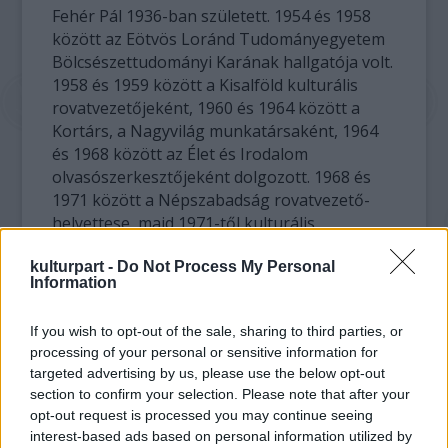
Fehér Pál 1936-ban született. 1954 és 1958
között az Eötvös Loránd Tudományegyetem
Bölcsészettudományi Karának hallgatója volt.
1958 és 1959 között a Kisalföld kulturális
rovatvezetőjeként, 1960 és 1964 között a
Kortárs, a Nagyvilág munkatársaként, 1964
és 1968 között az Élet és Irodalom
olvasószerkesztőjeként dolgozott. 1968 és
1971 között a Népszabadság rovatvezető-
helyettese, majd 1971-től kulturális
rovatvezetője, a szerkesztőbizottság tagja,
kulturpart -
Do Not Process My Personal
mellette 1972-től 1990-ig a Kritika
Information
munkatársa.
If you wish to opt-out of the sale, sharing to third parties, or
1975 és 1990 között a Szovjet Irodalom
processing of your personal or sensitive information for
főszerkesztő-helyettese, majd az utolsó két
targeted advertising by us, please use the below opt-out
évben főszerkesztője volt. Szerkesztőként
section to confirm your selection. Please note that after your
talán senki nem tett annyit az orosz, szovjet
opt-out request is processed you may continue seeing
és általában a szláv irodalom hazai
interest-based ads based on personal information utilized by