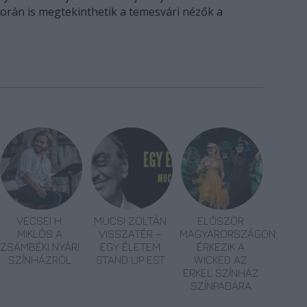
orán is megtekinthetik a temesvári nézők a
VECSEI H.
MUCSI ZOLTÁN
ELŐSZÖR
MIKLÓS A
VISSZATÉR –
MAGYARORSZÁGON:
ZSÁMBÉKI NYÁRI
EGY ÉLETEM
ÉRKEZIK A
SZÍNHÁZRÓL
STAND UP EST
WICKED AZ
ERKEL SZÍNHÁZ
SZÍNPADÁRA