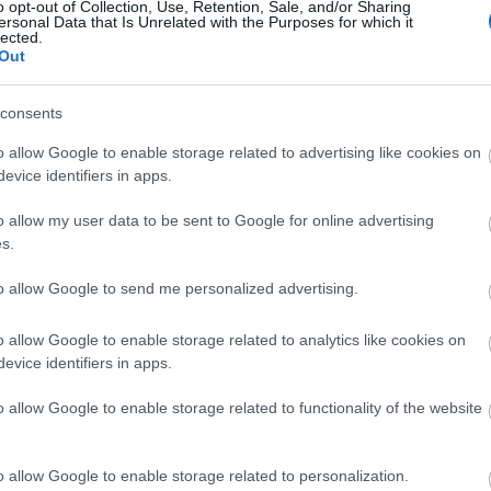
o opt-out of Collection, Use, Retention, Sale, and/or Sharing
itikában bővelkedő vígjáték kapcsán Oleg
ersonal Data that Is Unrelated with the Purposes for which it
lected.
 egy intrejúban nyilatkozta: „krízis-állapot van
Out
rek reményei legtöbbször csalódásba fordulnak.
n, hogy ennek egyszer vége lesz, és valami új és
consents
o allow Google to enable storage related to advertising like cookies on
zínház legutóbbi bemutatója, a nagysikerű
evice identifiers in apps.
dia kettős szereposztásban ígér nevetve sírást és
14-én a temesvári nézők az előadás rendezőjét,
o allow my user data to be sent to Google for online advertising
n Balázs Attilát. A Pintér Béla által írott
s.
legizgalmasabb színpadi műve, az „eredeti"
to allow Google to send me personalized advertising.
ben, nem kevesebb mint tíz éve játsszák
okon.
o allow Google to enable storage related to analytics like cookies on
evice identifiers in apps.
l
háromnapos bábelőadás-sorozat
tal várja nézőit
,
20-án a Vagabondó
, végül a bábszínház
o allow Google to enable storage related to functionality of the website
m Jankó
lesz látható.
yermekbarát manó. Remek cimborák, és van egy
ogató szakemberek, igazi profikként végzik
o allow Google to enable storage related to personalization.