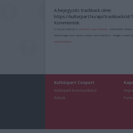
A bejegyzés trackback címe:
https://kulturpart.hu/api/trackback/id
Kommentek:
A hozzászólások a
vonatkozó jogszabályok
értelmében felhas
felelősséget nem vállal, azokat nem ellenőrzi. Kifogás esetén 
tájékoztatóban
.
Kultúrpart Csoport
Kap
Kultúrpart Kommunikáció
Impr
Rólunk
Partn