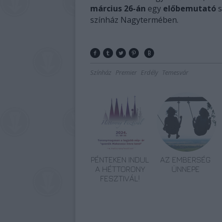
március 26-án
egy
előbemutató
s
színház Nagytermében.
Színház
Premier
Erdély
Temesvár
PÉNTEKEN INDUL
AZ EMBERSÉG
A HÉTTORONY
ÜNNEPE
FESZTIVÁL!