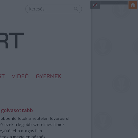
ST
VIDEÓ
GYERMEK
egolvasottabb
öbbentő fotók a néptelen fővárosról
0: ezek a legjobb szerelmes filmek
legütősebb drogos film
öttek a meztelen hősnők