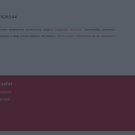
/7926544
ználói tartalomnak minősülnek, értük a
szolgáltatás technikai
üzemeltetője semmilyen
forduljon a blog szerkesztőjéhez. Részletek a
Felhasználási feltételekben
és az
adatvédelmi
csolat
esszum
ereink