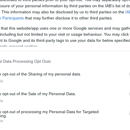
losure of your personal information by third parties on the IAB’s list of
. This information may also be disclosed by us to third parties on the
IA
Participants
that may further disclose it to other third parties.
 that this website/app uses one or more Google services and may gath
including but not limited to your visit or usage behaviour. You may click 
 to Google and its third-party tags to use your data for below specifi
árja a temesvári színház a nézőit. A Koltai M. Gábor
ogle consent section.
négy női sorsot, négy női generáció életét
m más, mint egy szelet közép-európai történelem;
 fellobbanó és kifakuló álmok, keretbe törések,
l Data Processing Opt Outs
s elvérzések. Az előadásban, mint egy görög
ől nemzedékre sorsát egy sajátos női vérvonal. A
o opt-out of the Sharing of my personal data.
13-án látható
újra a színház Stúdió Termében,
In
o opt-out of the Sale of my Personal Data.
esznyakov drámája, az
Özönvíz előtt
látható a
In
sében. A humorban és váratlan fordulatokban
to opt-out of processing my Personal Data for Targeted
érfi útját követhetjük nyomon, amint egyfajta
ing.
an próbálja menteni magát és mindazt, ami neki
In
 számít? - teszik fel kérdést az alkotók. Az