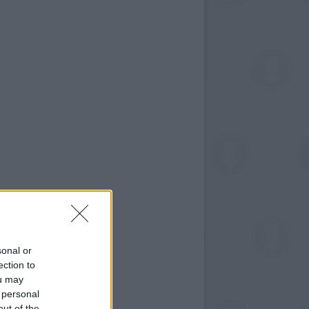
sonal or
ection to
ou may
 personal
out of the