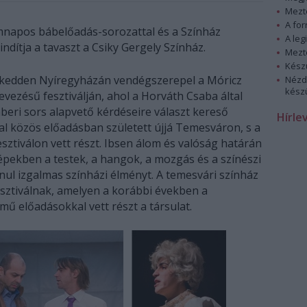
Mezt
A fo
mnapos bábelőadás-sorozattal és a Színház
A leg
ndítja a tavaszt a Csiky Gergely Színház.
Mezt
Kész
 kedden Nyíregyházán vendégszerepel a Móricz
Nézd
készü
ezésű fesztiválján, ahol a Horváth Csaba által
beri sors alapvető kérdéseire választ kereső
Hírle
al közös előadásban született újjá Temesváron, s a
tiválon vett részt. Ibsen álom és valóság határán
pekben a testek, a hangok, a mozgás és a színészi
anul izgalmas színházi élményt. A temesvári színház
esztiválnak, amelyen a korábbi években a
ű előadásokkal vett részt a társulat.