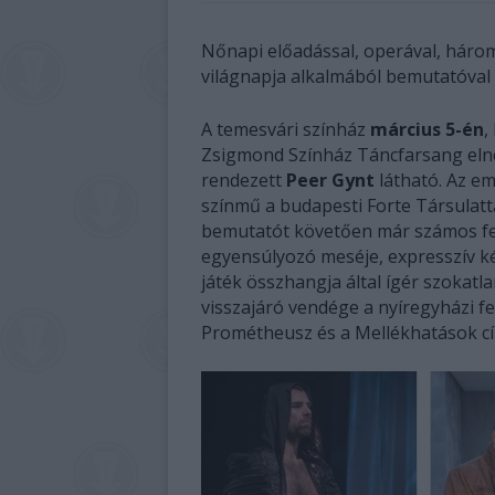
Nőnapi előadással, operával, háro
világnapja alkalmából bemutatóval i
A temesvári színház
március 5-én
,
Zsigmond Színház Táncfarsang elnev
rendezett
Peer Gynt
látható. Az em
színmű a budapesti Forte Társulatt
bemutatót követően már számos fesz
egyensúlyozó meséje, expresszív ké
játék összhangja által ígér szokatl
visszajáró vendége a nyíregyházi f
Prométheusz és a Mellékhatások cím