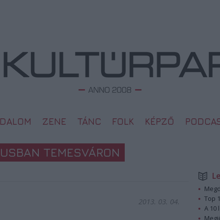
ODALOM
ZENE
TÁNC
FOLK
KÉPZŐ
PODCA
CIUSBAN TEMESVÁRON
L
Megd
Top 1
2013. 03. 04.
A 10 
Megj