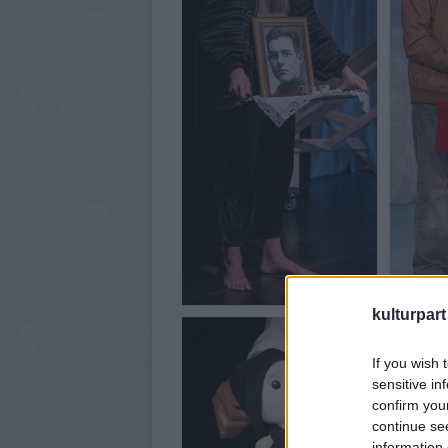
kulturpart
If you wish 
sensitive in
confirm you
continue se
information 