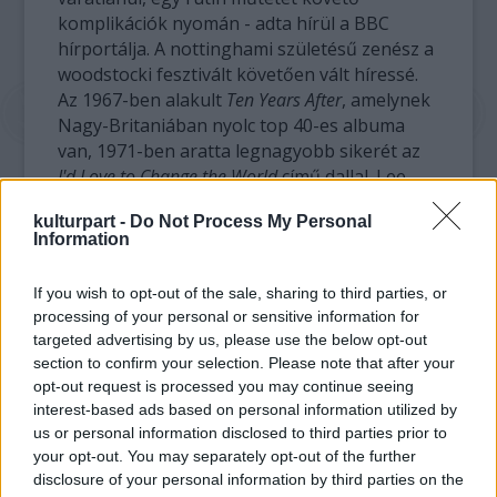
komplikációk nyomán - adta hírül a BBC
hírportálja. A nottinghami születésű zenész a
woodstocki fesztivált követően vált híressé.
Az 1967-ben alakult
Ten Years After
, amelynek
Nagy-Britaniában nyolc top 40-es albuma
van, 1971-ben aratta legnagyobb sikerét az
I'd Love to Change the World
című dallal. Lee
2003-ban hagyta ott a formációt.
kulturpart -
Do Not Process My Personal
Information
Lee együtt dolgozott George Harrisonnal,
Steve Winwooddal, Ronnie Wooddal és Mick
If you wish to opt-out of the sale, sharing to third parties, or
Fleetwooddal az
On the Road to Freedom
című
processing of your personal or sensitive information for
első szóló albumán 1973-ban. Múlt év
targeted advertising by us, please use the below opt-out
augusztusában adta ki utolsó, 14. lemezét
section to confirm your selection. Please note that after your
Still on the Road to Freedom
címmel. A Guitar
opt-out request is processed you may continue seeing
World című folyóiratnak adott interjújában a
interest-based ads based on personal information utilized by
közelmúltban arról beszélt, hogy még mindig
us or personal information disclosed to third parties prior to
naponta kézbe veszi gitárját.
your opt-out. You may separately opt-out of the further
disclosure of your personal information by third parties on the