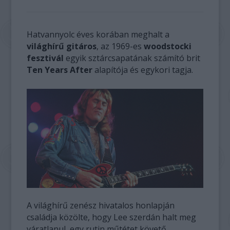
Hatvannyolc éves korában meghalt a
világhírű gitáros
, az 1969-es
woodstocki
fesztivál
egyik sztárcsapatának számító brit
Ten Years After
alapítója és egykori tagja.
A világhírű zenész hivatalos honlapján
családja közölte, hogy Lee szerdán halt meg
váratlanul, egy rutin műtétet követő