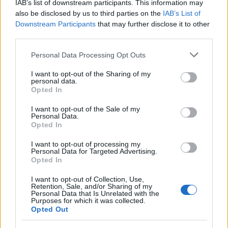
IAB’s list of downstream participants. This information may
Alvin Lee a Ten Years Afterrel 1994-ben
also be disclosed by us to third parties on the
IAB’s List of
fellépett a második Sziget fesztiválon - a
Downstream Participants
that may further disclose it to other
Eurowoodstockon -, 2010 őszén pedig a
third parties.
Budapest Blues Legends Fesztivál vendége
volt.
Please note that this website/app uses one or more Google
Personal Data Processing Opt Outs
services and may gather and store information including but
not limited to your visit or usage behaviour. You may click to
I want to opt-out of the Sharing of my
Forrás:
MTI
personal data.
grant or deny consent to Google and its third-party tags to
Opted In
use your data for below specified purposes in below Google
consent section.
I want to opt-out of the Sale of my
Personal Data.
Opted In
Anglia
Zene
Gyász
I want to opt-out of processing my
Personal Data for Targeted Advertising.
Opted In
I want to opt-out of Collection, Use,
Retention, Sale, and/or Sharing of my
Personal Data that Is Unrelated with the
Purposes for which it was collected.
Opted Out
ELSTARTOLT A MŰVÉSZETEK VÖLGYE