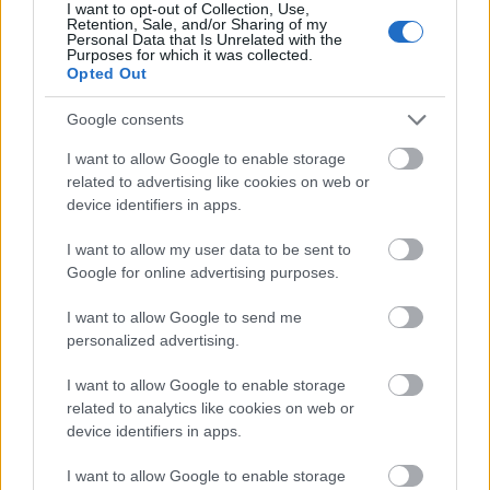
I want to opt-out of Collection, Use,
Szigeten, a népszerű brit drum'n'bass
Retention, Sale, and/or Sharing of my
Personal Data that Is Unrelated with the
produkció, a Chase & Status, Chris Liebing
Purposes for which it was collected.
német techno zenész, és Sebastian Ingrosso,
Opted Out
a skandináv elektronikus zenei élet egyik
legfontosabb szereplője. Az Aréna kora esti
Google consents
programjában, az úgynevezett Európa
I want to allow Google to enable storage
sávban fog koncertet adni az Afterhourse,
related to advertising like cookies on web or
Olaszország egyik legismertebb rock
device identifiers in apps.
csapata, valamint Left Boy osztrák énekes-
producer.
I want to allow my user data to be sent to
Google for online advertising purposes.
A korábban közölt szigetes fellépők közé
I want to allow Google to send me
tartozik a Blur, a Die Ärzte, a Seeed, Azealia
personalized advertising.
Banks, Nicky Romero, a Parov Stelar Band és
a Hadouken is.
I want to allow Google to enable storage
related to analytics like cookies on web or
Forrás:
MTI
device identifiers in apps.
I want to allow Google to enable storage