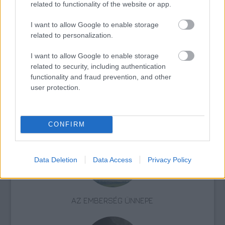
related to functionality of the website or app.
Zene
Sziget
I want to allow Google to enable storage
related to personalization.
I want to allow Google to enable storage
related to security, including authentication
functionality and fraud prevention, and other
user protection.
ELSTARTOLT A MŰVÉSZETEK VÖLGYE
CONFIRM
Data Deletion
Data Access
Privacy Policy
AZ EMBERSÉG ÜNNEPE