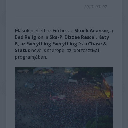
2013. 03. 07.
Mások mellett az
Editors
, a
Skunk Anansie
, a
Bad Religion
, a
Ska-P
,
Dizzee Rascal, Katy
B,
az
Everything Everything
és a
Chase &
Status
neve is szerepel az idei fesztivál
programjában.