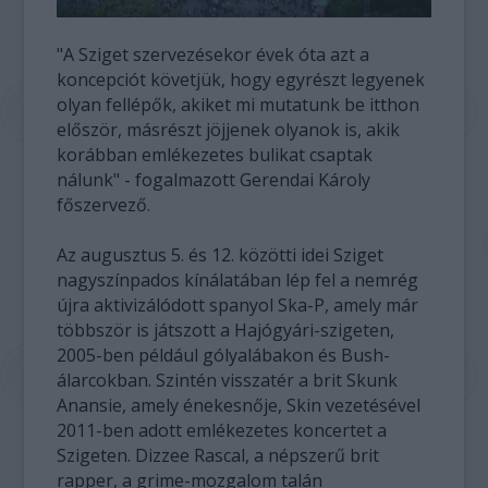
"A Sziget szervezésekor évek óta azt a
koncepciót követjük, hogy egyrészt legyenek
olyan fellépők, akiket mi mutatunk be itthon
először, másrészt jöjjenek olyanok is, akik
korábban emlékezetes bulikat csaptak
nálunk" - fogalmazott Gerendai Károly
főszervező.
Az augusztus 5. és 12. közötti idei Sziget
nagyszínpados kínálatában lép fel a nemrég
újra aktivizálódott spanyol Ska-P, amely már
többször is játszott a Hajógyári-szigeten,
2005-ben például gólyalábakon és Bush-
álarcokban. Szintén visszatér a brit Skunk
Anansie, amely énekesnője, Skin vezetésével
2011-ben adott emlékezetes koncertet a
Szigeten. Dizzee Rascal, a népszerű brit
rapper, a grime-mozgalom talán