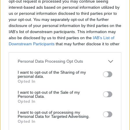
fontos képviselője, Netsky belga drum'n'bass
opt-out request is processed you may continue seeing
interest-based ads based on personal information utilized by
előadó, a pszichedelikus rock albumával
us or personal information disclosed to third parties prior to
tavaly az egész világot elbűvölő ausztrál
your opt-out. You may separately opt-out of the further
Tame Impala.
disclosure of your personal information by third parties on the
IAB’s list of downstream participants. This information may
Érkezik a Szigetre az elektronikus
also be disclosed by us to third parties on the
IAB’s List of
tánczenében utazó brit Orlando
Downstream Participants
that may further disclose it to other
Higginbottom, azaz Totally Enormous Extinct
third parties.
Dinosaurs, a könnyed, de agyafúrt
Please note that this website/app uses one or more Google
gitárpopot játszó, szintén brit Everything
Personal Data Processing Opt Outs
services and may gather and store information including but
Everything, a francia triphop/hiphop sztár
not limited to your visit or usage behaviour. You may click to
I want to opt-out of the Sharing of my
Wax Tailor, Zaz, vagyis Isabelle Geffroy
personal data.
grant or deny consent to Google and its third-party tags to
sanzonénekesnő, illetve az amszterdami
Opted In
use your data for below specified purposes in below Google
Skip&Die, amely hagyományos afrikai, arab
consent section.
I want to opt-out of the Sale of my
és indiai hangszerekkel színesíti hiphopját és
Personal Data.
elektronikáját.
Opted In
I want to opt-out of processing my
A szervezők bejelentése alapján az Aréna
Personal Data for Targeted Advertising.
sátor már biztos fellépői közé tartozik az
Opted In
Empire of the Sun, amely két éve már járt a