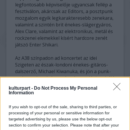
legfontosabb képviselője ugyancsak fellép a
fesztiválon, akárcsak az Editors, a posztpunk
mozgalom egyik legkarakteresebb zenekara,
valamint a szintén brit énekes-slágergyáros,
Alex Clare, valamint az elektronikus, metál és
rockzenei elemekkel kísért hardcore zenét
játszó Enter Shikari.
Az A38 színpadon ad koncertet az idei
Szigeten az észak-londoni énekes-gitáros-
dalszerző, Michael Kiwanuka, és jön a punk-
rock zenekarok és zenészek tucatját inspiráló
Los Angeles-i Bad Religion is, amely tavaly
kulturpart -
Do Not Process My Personal
adta ki tizenhatodik albumát. Fellép az A38
Information
sátorban a lassú tempójú, hűvös és
melodramatikus alternatív popszámokat író
If you wish to opt-out of the sale, sharing to third parties, or
francia előadó, Woodkid, a svéd indie rock
processing of your personal or sensitive information for
formáció, a Peter Bjorn & John, Katy B brit
targeted advertising by us, please use the below opt-out
énekesnő, dalszerző, a dubstep kultúra egyik
section to confirm your selection. Please note that after your