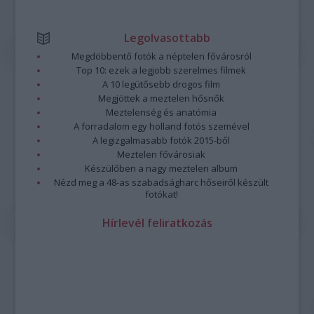
Legolvasottabb
Megdöbbentő fotók a néptelen fővárosról
Top 10: ezek a legjobb szerelmes filmek
A 10 legütősebb drogos film
Megjöttek a meztelen hősnők
Meztelenség és anatómia
A forradalom egy holland fotós szemével
A legizgalmasabb fotók 2015-ből
Meztelen fővárosiak
Készülőben a nagy meztelen album
Nézd meg a 48-as szabadságharc hőseiről készült
fotókat!
Hírlevél feliratkozás