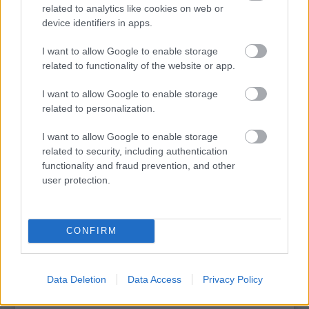
related to analytics like cookies on web or
device identifiers in apps.
I want to allow Google to enable storage
KRASZNAHORKAI LÁSZLÓ NOBEL-DÍJAS ÍRÓ
VILÁGA SZENTENDRÉN – OKTÓBER VÉGÉIG
related to functionality of the website or app.
LÁTHATÓ A MINDUNTALAN KIÁLLÍTÁS
I want to allow Google to enable storage
related to personalization.
I want to allow Google to enable storage
related to security, including authentication
functionality and fraud prevention, and other
user protection.
EGY REJTÉLYES MAGYAR FESTŐ PÁRIZSBAN
CONFIRM
A bejegyzés trackback címe:
https://kulturpart.hu/api/trackback/id/7916600
Data Deletion
Data Access
Privacy Policy
Kommentek:
A hozzászólások a
vonatkozó jogszabályok
értelmében felhasználói tartalomnak