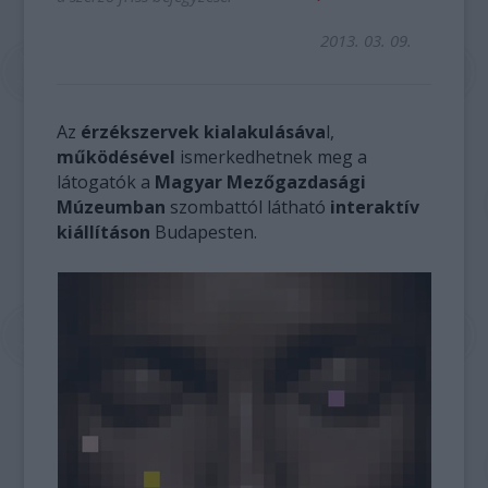
2013. 03. 09.
Az
érzékszervek kialakulásáva
l,
működésével
ismerkedhetnek meg a
látogatók a
Magyar Mezőgazdasági
Múzeumban
szombattól látható
interaktív
kiállításon
Budapesten.