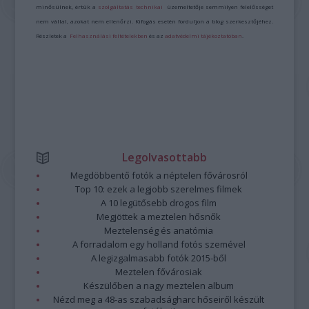
minősülnek, értük a
szolgáltatás technikai
üzemeltetője semmilyen felelősséget
nem vállal, azokat nem ellenőrzi. Kifogás esetén forduljon a blog szerkesztőjéhez.
Részletek a
Felhasználási feltételekben
és az
adatvédelmi tájékoztatóban
.
Legolvasottabb
Megdöbbentő fotók a néptelen fővárosról
Top 10: ezek a legjobb szerelmes filmek
A 10 legütősebb drogos film
Megjöttek a meztelen hősnők
Meztelenség és anatómia
A forradalom egy holland fotós szemével
A legizgalmasabb fotók 2015-ből
Meztelen fővárosiak
Készülőben a nagy meztelen album
Nézd meg a 48-as szabadságharc hőseiről készült