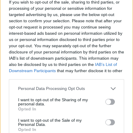
csalán és hogyan lehetséges parázson járni,
If you wish to opt-out of the sale, sharing to third parties, or
miért ítélünk kellemesnek vagy idegesítőnek
processing of your personal or sensitive information for
valamely hangot. Kiderül, hogyan működik az
targeted advertising by us, please use the below opt-out
section to confirm your selection. Please note that after your
egyensúlyszerv, azaz miképp tanulunk meg
opt-out request is processed you may continue seeing
biciklizni, miért félünk a pókoktól, vagy
interest-based ads based on personal information utilized by
éppen miért nem utazunk szívesen lifttel -
us or personal information disclosed to third parties prior to
tájékoztatott a múzeum.
your opt-out. You may separately opt-out of the further
disclosure of your personal information by third parties on the
A kiállítás 700 négyzetméteren kínál ízelítőt a
IAB’s list of downstream participants. This information may
különböző, így például az optikai és a
also be disclosed by us to third parties on the
IAB’s List of
tapintási illúziókból. Fény derül arra, hogy
Downstream Participants
that may further disclose it to other
milyen jelentősége van az ételek színének,
third parties.
miért érezzük a mentolt hidegnek és az erős
Please note that this website/app uses one or more Google
Personal Data Processing Opt Outs
paprikát forrónak, illetve mikor vezetnek
services and may gather and store information including but
minket a szagok az orrunknál fogva. A tárlat
not limited to your visit or usage behaviour. You may click to
I want to opt-out of the Sharing of my
magyarázatot kínál a különféle fóbiák okaira,
personal data.
grant or deny consent to Google and its third-party tags to
Opted In
a déja vu érzésre és az érzékek csalásaira.
use your data for below specified purposes in below Google
consent section.
I want to opt-out of the Sale of my
A látogatók játéklapot kapnak, amelyen a
Personal Data.
Opted In
tárlathoz kapcsolódó fejtörőket oldhatnak