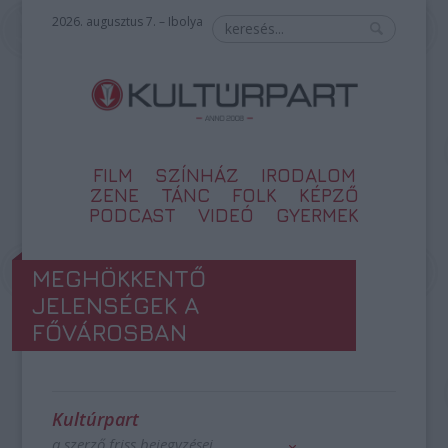
2026. augusztus 7. – Ibolya
FILM
SZÍNHÁZ
IRODALOM
ZENE
TÁNC
FOLK
KÉPZŐ
PODCAST
VIDEÓ
GYERMEK
MEGHÖKKENTŐ
JELENSÉGEK A
FŐVÁROSBAN
Kultúrpart
a szerző friss bejegyzései