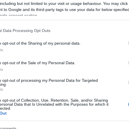
llvértdarab pedig 23,5 cm X 10 cm, illetve 40 cm X
including but not limited to your visit or usage behaviour. You may click 
 to Google and its third-party tags to use your data for below specifi
 méretű. Mindkettőn hornyok biztosítják a lemezek
ogle consent section.
aihoz való kapcsolódását. A sírba előkelő nemest,
, erre utal az is, hogy számos bronzfegyver,
gyak is voltak mellette.
l Data Processing Opt Outs
o opt-out of the Sharing of my personal data.
In
o opt-out of the Sale of my Personal Data.
In
to opt-out of processing my Personal Data for Targeted
ing.
In
o opt-out of Collection, Use, Retention, Sale, and/or Sharing
ersonal Data that Is Unrelated with the Purposes for which it
lected.
Out
consents