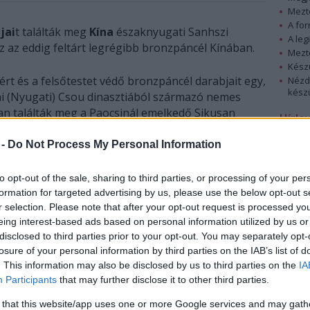
Mezt
A fo
jai
t találták meg
Kína
északnyugati Sanhszi
A leg
 az eddig feltárt legrégibb bronzpáncél Kínában.
Mezt
Kész
ért és a felsőtestet védő bronzpáncél darabjait egy,
Nézd
készü
ai (Nyugati) Csou dinasztiából származó nemes
ban találták meg a Paocsinál emelkedő Sikusan
Hírle
n.
 -
Do Not Process My Personal Information
táráson dolgozó régészcsoport vezetője, Liu Csünsö
t a lelet Kína hadtörténelmének egy kevéssé ismert
to opt-out of the sale, sharing to third parties, or processing of your per
e segít fényt deríteni, mivel a Csin dinasztia (Kr.e.
formation for targeted advertising by us, please use the below opt-out s
6) előtti vértleletek igen ritkák. A Csin dinasztia
r selection. Please note that after your opt-out request is processed y
eing interest-based ads based on personal information utilized by us or
n földbe temetett híres agyaghadsereg
disclosed to third parties prior to your opt-out. You may separately opt-
zatáról is nagyon keveset lehetett tudni, a most
losure of your personal information by third parties on the IAB’s list of
lált bronz páncéldarabokat azonban még
. This information may also be disclosed by us to third parties on the
IA
ban kovácsolták - mondta a régész.
Participants
that may further disclose it to other third parties.
árt combvért 29 centiméter hosszú, cső formájú, a
 that this website/app uses one or more Google services and may gath