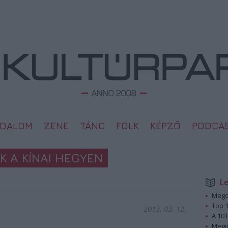
ODALOM
ZENE
TÁNC
FOLK
KÉPZŐ
PODCA
K A KÍNAI HEGYEN
L
Megd
Top 1
2013. 03. 12.
A 10 
Megj