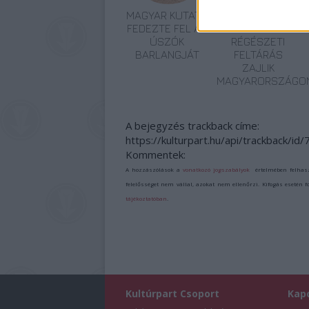
MAGYAR KUTATÓ
VILÁGVISZONYLAT
FEDEZTE FEL AZ
IS JELENTŐS
ÚSZÓK
RÉGÉSZETI
BARLANGJÁT
FELTÁRÁS
ZAJLIK
MAGYARORSZÁGO
A bejegyzés trackback címe:
https://kulturpart.hu/api/trackback/id
Kommentek:
A hozzászólások a
vonatkozó jogszabályok
értelmében felhas
felelősséget nem vállal, azokat nem ellenőrzi. Kifogás esetén 
tájékoztatóban
.
Kultúrpart Csoport
Kap