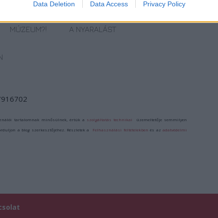
Data Deletion
Data Access
Privacy Policy
BAN
LÉTEZIK
VARÁZSLATOS
MÚZEUMUTCA
GYÓGYÍTÓ
KALAND SZÍNEZI
TAVASZKÖSZÖNTŐ
MÚZEUM?!
A NYARALÁST
N
/7916702
ználói tartalomnak minősülnek, értük a
szolgáltatás technikai
üzemeltetője semmilyen
forduljon a blog szerkesztőjéhez. Részletek a
Felhasználási feltételekben
és az
adatvédelmi
csolat