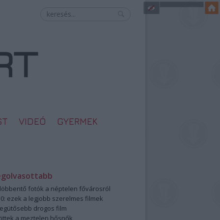
ST
VIDEÓ
GYERMEK
egolvasottabb
öbbentő fotók a néptelen fővárosról
0: ezek a legjobb szerelmes filmek
legütősebb drogos film
öttek a meztelen hősnők