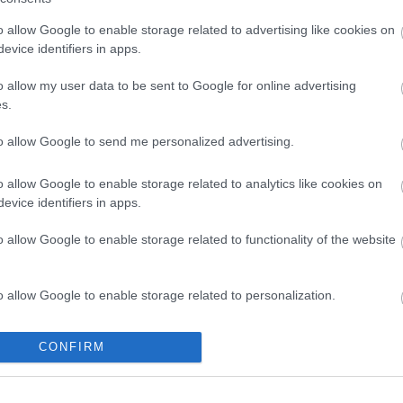
o allow Google to enable storage related to advertising like cookies on
evice identifiers in apps.
o allow my user data to be sent to Google for online advertising
s.
dművesek. A feltárás során egy másik sírból a
or került elő egy edényből.
to allow Google to send me personalized advertising.
o allow Google to enable storage related to analytics like cookies on
evice identifiers in apps.
o allow Google to enable storage related to functionality of the website
o allow Google to enable storage related to personalization.
o allow Google to enable storage related to security, including
CONFIRM
cation functionality and fraud prevention, and other user protection.