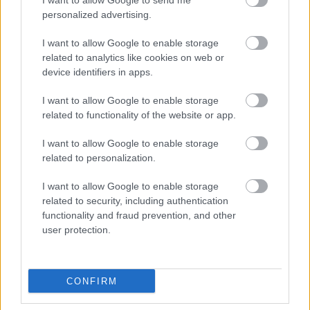
I want to allow Google to send me
Koppenhágával jószerével szomszédos svéd
personalized advertising.
városban. Míg például az egyik Sarastrót a
híres német basszus, Reinhard Hagen
I want to allow Google to enable storage
formálja meg, az Éj királynőjének szerepén
related to analytics like cookies on web or
Miklósa Erika
és a norvég
Hege Gustava
device identifiers in apps.
Tjønn
osztozik.
I want to allow Google to enable storage
related to functionality of the website or app.
I want to allow Google to enable storage
Forrás:
MTI
related to personalization.
I want to allow Google to enable storage
related to security, including authentication
functionality and fraud prevention, and other
Színház
Mozart
Opera
Svédország
Magyarok
Ascher
user protection.
Tamás
CONFIRM