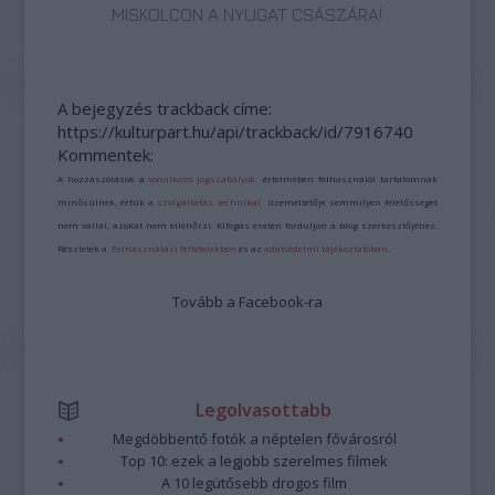
MISKOLCON A NYUGAT CSÁSZÁRA!
A bejegyzés trackback címe:
https://kulturpart.hu/api/trackback/id/7916740
Kommentek:
A hozzászólások a
vonatkozó jogszabályok
értelmében felhasználói tartalomnak
minősülnek, értük a
szolgáltatás technikai
üzemeltetője semmilyen felelősséget
nem vállal, azokat nem ellenőrzi. Kifogás esetén forduljon a blog szerkesztőjéhez.
Részletek a
Felhasználási feltételekben
és az
adatvédelmi tájékoztatóban
.
Tovább a Facebook-ra
Legolvasottabb
Megdöbbentő fotók a néptelen fővárosról
Top 10: ezek a legjobb szerelmes filmek
A 10 legütősebb drogos film