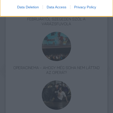
Data Deletion
Data Access
Privacy Policy
FEBRUÁRTÓL SZEGEDEN SZÓL A
VARÁZSFUVOLA
OPERACINEMA - AHOGY MÉG SOHA NEM LÁTTAD
AZ OPERÁT!