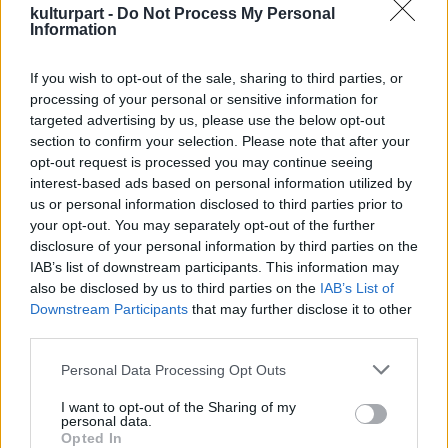
helyezett történet színpadra vitele adja vissza
kulturpart -
Do Not Process My Personal
Information
legjobban a nagyszabású példázat erejét” -
fejtette ki Ascher Tamás.
If you wish to opt-out of the sale, sharing to third parties, or
processing of your personal or sensitive information for
„A Varázsfuvola a felnőtté válás
targeted advertising by us, please use the below opt-out
gyötrelmeiről és az erényes útra való
section to confirm your selection. Please note that after your
rátalálás kockázatairól szól, a halálközelség,
opt-out request is processed you may continue seeing
a szerelem megmentő ereje felkavaró
interest-based ads based on personal information utilized by
zenékben jelenik meg, melyek egyértelmű
us or personal information disclosed to third parties prior to
instrukciók a rendező számára. Az elmúlás
your opt-out. You may separately opt-out of the further
szorongását fergeteges kabaréjelenetek
disclosure of your personal information by third parties on the
oldják időről időre. Számomra a a tragikus és
IAB’s list of downstream participants. This information may
víg elemek csak együtt és egymásból
also be disclosed by us to third parties on the
IAB’s List of
értelmezve érvényesek. Erre törekedtünk a
Downstream Participants
that may further disclose it to other
third parties.
közös munka során, és a masinéria
működtetése közben megcsappanó ihletet
Please note that this website/app uses one or more Google
Personal Data Processing Opt Outs
újra és újra próbatermi munkával igyekeztem
services and may gather and store information including but
újraéleszteni” - tette hozzá
Ascher Tamás
.
not limited to your visit or usage behaviour. You may click to
I want to opt-out of the Sharing of my
personal data.
grant or deny consent to Google and its third-party tags to
Opted In