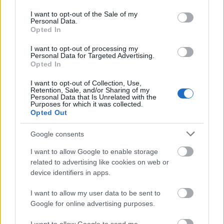
"Néhány éve
Novák Eszter
rel készítettünk
use your data for below specified purposes in below Google
már egy Varázsfuvolát, akkori végzős
consent section.
I want to opt-out of the Sale of my
Personal Data.
osztályunknak. A kamara-változat
Opted In
lehetőséget adott a könnyedségre a
szellemes idézőjelekre, igazi kihívás ennek
I want to opt-out of processing my
Personal Data for Targeted Advertising.
egy törekedét átmenteni a súlyokkal terhelt
Opted In
nagyoperai közegbe. Mozart mindkét
énjének benne kell lennie az előadásban: a
I want to opt-out of Collection, Use,
Retention, Sale, and/or Sharing of my
haláltól megérintett géniusznak és a lüke,
Personal Data that Is Unrelated with the
mohó kispolgárnak, aki Papagenóban
Purposes for which it was collected.
Opted Out
testesül meg. Ebben nagyszerű partner a
világhírű, nagy tudású karmester, Leif
Google consents
Segerstam, aki ellenállhatatlanul inspirálja a
zenekart és az énekeseket. Nem idegen tőle
I want to allow Google to enable storage
sem a sodró szenvedély, sem a harsány
related to advertising like cookies on web or
humor" - nyilatkozta a rendező.
device identifiers in apps.
I want to allow my user data to be sent to
Az opera kettős, nemzetközi
Google for online advertising purposes.
szereposztásban lesz látható az Öresund-
hídon tizenöt perc alatt elérhető,