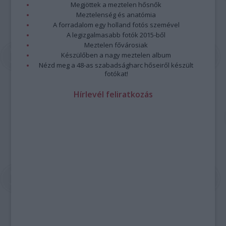
Megjöttek a meztelen hősnők
Meztelenség és anatómia
A forradalom egy holland fotós szemével
A legizgalmasabb fotók 2015-ből
Meztelen fővárosiak
Készülőben a nagy meztelen album
Nézd meg a 48-as szabadságharc hőseiről készült
fotókat!
Hírlevél feliratkozás