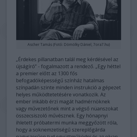
Ascher Tamás (Fotó: Dömölky Dániel, 7ora7.hu)
„Érdekes pillanatban talál meg kérdésével az
újságíró” - fogalmazott a rendező. „Egy héttel
a premier előtt az 1300 fős
befogadóképességű színház hatalmas
színpadán szinte minden instrukció a gépezet
helyes működtetetésére vonatkozik. Az
ember inkább érzi magát hadmérnöknek
vagy művezetőnek mint a végső nüanszokat
összecsiszoló művésznek. Egy hónapnyi
ihletett próbatermi munka meggyőzött róla,
hogy a soknemzetiségű szereplőgárda
nagyszerűen tud együttműködni és az olyan