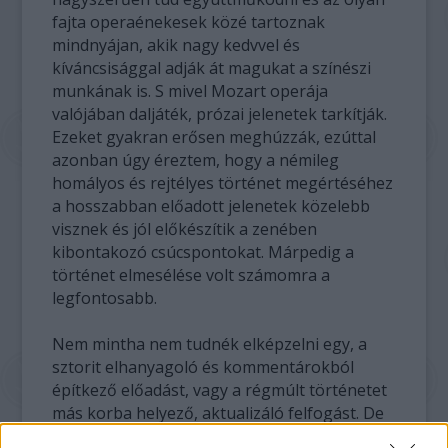
fajta operaénekesek közé tartoznak
mindnyájan, akik nagy kedvvel és
kíváncsisággal adják át magukat a színészi
munkának is. S mivel Mozart operája
valójában daljáték, prózai jelenetek tarkítják.
Ezeket gyakran erősen meghúzzák, ezúttal
azonban úgy éreztem, hogy a némileg
homályos és rejtélyes történet megértéséhez
a hosszabban előadott jelenetek közelebb
visznek és jól előkészítik a zenében
kibontakozó csúcspontokat. Márpedig a
történet elmesélése volt számomra a
legfontosabb.
Nem mintha nem tudnék elképzelni egy, a
sztorit elhanyagoló és kommentárokból
építkező előadást, vagy a régmúlt történetet
más korba helyező, aktualizáló felfogást. De
úgy éreztem, hogy a távoli, mesebeli múltba