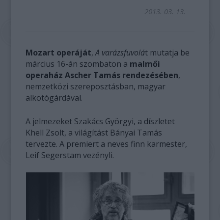
2013. 03. 13.
Mozart operáját
,
A varázsfuvolá
t mutatja be
március 16-án szombaton a
malmői
operaház Ascher Tamás rendezésében
,
nemzetközi szereposztásban, magyar
alkotógárdával.
A jelmezeket Szakács Györgyi, a díszletet
Khell Zsolt, a világítást Bányai Tamás
tervezte. A premiert a neves finn karmester,
Leif Segerstam vezényli.