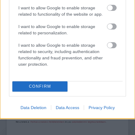
I want to allow Google to enable storage
related to functionality of the website or app.
I want to allow Google to enable storage
related to personalization.
I want to allow Google to enable storage
related to security, including authentication
KELEMEN BARNABÁS: A FESZTIVÁL AKADÉMIA
BUDAPEST JUBILEUMI 10. ÉVADA
functionality and fraud prevention, and other
user protection.
A bejegyzés trackback címe:
CONFIRM
https://kulturpart.hu/api/trackback/id/7916832
Kommentek:
A hozzászólások a
vonatkozó jogszabályok
értelmében felhasználói tartalomnak
Data Deletion
Data Access
Privacy Policy
minősülnek, értük a
szolgáltatás technikai
üzemeltetője semmilyen felelősséget
nem vállal, azokat nem ellenőrzi. Kifogás esetén forduljon a blog szerkesztőjéhez.
Részletek a
Felhasználási feltételekben
és az
adatvédelmi tájékoztatóban
.