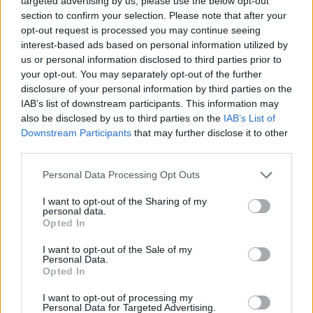
aki barátjával az elcsent misebort az erdőben
targeted advertising by us, please use the below opt-out
rejtette el. A papok észre sem vették volna,
section to confirm your selection. Please note that after your
opt-out request is processed you may continue seeing
ha nem szerzett volna tudomást a dologról
interest-based ads based on personal information utilized by
néhány más fiatal is, akik aztán maguk is jól
us or personal information disclosed to third parties prior to
lerészegedtek. „Akkor buktak le, mikor
your opt-out. You may separately opt-out of the further
végigtámolyogtak az utcán" – emlékszik még
disclosure of your personal information by third parties on the
ma is pontosan a történtekre a volt
IAB’s list of downstream participants. This information may
iskolatárs.
also be disclosed by us to third parties on the
IAB’s List of
Downstream Participants
that may further disclose it to other
Az esetnek súlyos következménye lett, az
third parties.
iskola levelet írt a szüleinknek, melyben az
Please note that this website/app uses one or more Google
Personal Data Processing Opt Outs
állt, hogy örülnének neki, ha a jövőben távol
services and may gather and store information including but
tartanák magukat az intézménytől. A
not limited to your visit or usage behaviour. You may click to
I want to opt-out of the Sharing of my
katolikus egyház tehát eltanácsolta, a
personal data.
grant or deny consent to Google and its third-party tags to
Opted In
szcientológiának pedig önként fordított
use your data for below specified purposes in below Google
hátat, a hírek szerint azért, hogy Katie
consent section.
I want to opt-out of the Sale of my
Holmest visszaszerezze. A szektához való
Personal Data.
Opted In
tartozása ugyanis egyik oka volt
eltávolodásuknak.
I want to opt-out of processing my
Personal Data for Targeted Advertising.