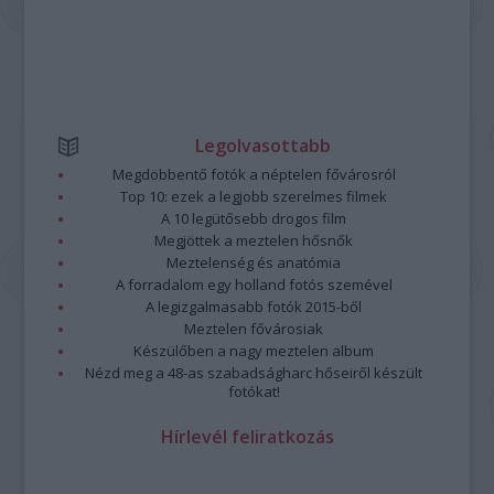
Legolvasottabb
Megdöbbentő fotók a néptelen fővárosról
Top 10: ezek a legjobb szerelmes filmek
A 10 legütősebb drogos film
Megjöttek a meztelen hősnők
Meztelenség és anatómia
A forradalom egy holland fotós szemével
A legizgalmasabb fotók 2015-ből
Meztelen fővárosiak
Készülőben a nagy meztelen album
Nézd meg a 48-as szabadságharc hőseiről készült
fotókat!
Hírlevél feliratkozás