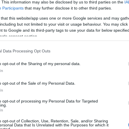
. This information may also be disclosed by us to third parties on the
IA
gy a boltok versengjenek. Ebből mi látszik?
Participants
that may further disclose it to other third parties.
ormán van meg, hogy a nagyjából mindenki meg van
 a legjobb macaron.
 that this website/app uses one or more Google services and may gath
including but not limited to your visit or usage behaviour. You may click 
ítetted, hogy onnan is érkeznek megkeresések.
 to Google and its third-party tags to use your data for below specifi
et ezen a téren?
ogle consent section.
caront árulni, tény, hogy sokszor olyan módon,
ak valami kerek, színes (valószínűleg édes) cucc,
l Data Processing Opt Outs
o opt-out of the Sharing of my personal data.
solnátok jó szívvel, ahová ha az ember betér,
In
ronnak hívnak?
n cukrászda, ahol nemzetközi színvonalú a
o opt-out of the Sale of my Personal Data.
y éppen műszakban van-e a megbízható cukrász.
In
to opt-out of processing my Personal Data for Targeted
yakran hallani azt is, a macaron „úri
ing.
In
ami több mint 500 forint és nem lóg le a
o opt-out of Collection, Use, Retention, Sale, and/or Sharing
ersonal Data that Is Unrelated with the Purposes for which it
lected.