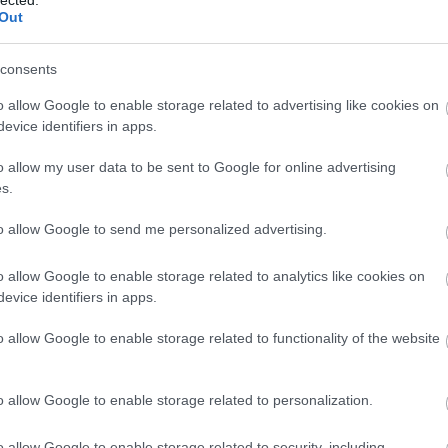
Out
consents
gy szintén visszatérő rigmust, de Péter
o allow Google to enable storage related to advertising like cookies on
tuk: „Van nekünk pár desszertünk, amire
evice identifiers in apps.
pot dedikálhatnánk. De ezek között nincs ott a
o allow my user data to be sent to Google for online advertising
s.
egyetlen magyar édesség sem jut eszembe, amivel
t vissza lehetne adni. Van, aki a dobos tortára
to allow Google to send me personalized advertising.
 egy Rigó Jancsi Nap is furcsa lenne.
o allow Google to enable storage related to analytics like cookies on
 tagadhatatlan, hogy a ’hazai’, az ’itthon
evice identifiers in apps.
ntosabb hívószavai. Többen is kísérleteztek (pl.
 a macaronra. Üdvös és támogatandó
o allow Google to enable storage related to functionality of the website
jegyként funkcionál. Igen, nagyon jó dolognak
ikára, legyen az egy nemzet vagy brand vagy
o allow Google to enable storage related to personalization.
 a tavalyi Budai Gourmet-n a
Rosenstein
kijött a
o allow Google to enable storage related to security, including