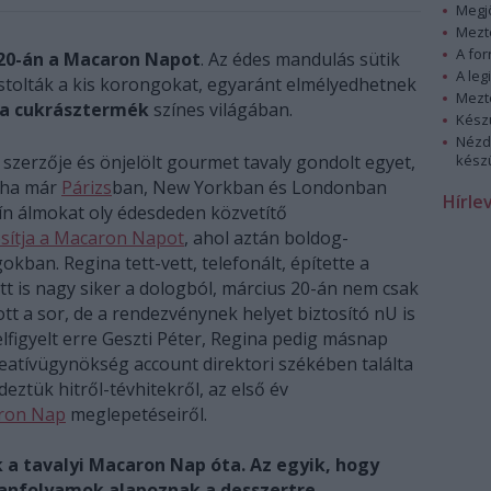
Megj
Mezt
A fo
20-án a Macaron Napot
. Az édes mandulás sütik
A leg
stolták a kis korongokat, egyaránt elmélyedhetnek
Mezt
ia cukrásztermék
színes világában.
Kész
Nézd
szerzője és önjelölt gourmet tavaly gondolt egyet,
készü
 ha már
Párizs
ban, New Yorkban és Londonban
Hírle
n álmokat oly édesdeden közvetítő
sítja a Macaron Napot
, ahol aztán boldog-
ban. Regina tett-vett, telefonált, építette a
tt is nagy siker a dologból, március 20-án nem csak
t a sor, de a rendezvénynek helyet biztosító nU is
lfigyelt erre Geszti Péter, Regina pedig másnap
eatívügynökség account direktori székében találta
eztük hitről-tévhitekről, az első év
ron Nap
meglepetéseiről.
 a tavalyi Macaron Nap óta. Az egyik, hogy
tanfolyamok alapoznak a desszertre,