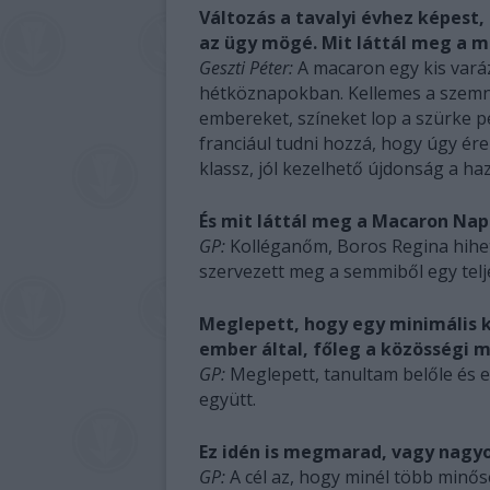
Változás a tavalyi évhez képest,
az ügy mögé. Mit láttál meg a 
Geszti Péter:
A macaron egy kis varáz
hétköznapokban. Kellemes a szemne
embereket, színeket lop a szürke pes
franciául tudni hozzá, hogy úgy ére
klassz, jól kezelhető újdonság a h
És mit láttál meg a Macaron Na
GP:
Kolléganőm, Boros Regina hihete
szervezett meg a semmiből egy telj
Meglepett, hogy egy minimális 
ember által, főleg a közösségi
GP:
Meglepett, tanultam belőle és 
együtt.
Ez idén is megmarad, vagy nagy
GP:
A cél az, hogy minél több minő