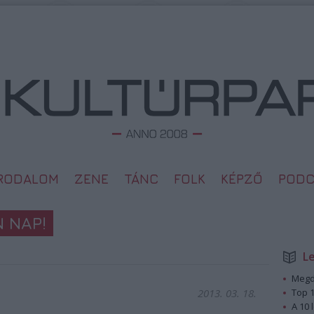
IRODALOM
ZENE
TÁNC
FOLK
KÉPZŐ
PODC
 NAP!
L
Megd
2013. 03. 18.
Top 1
A 10 