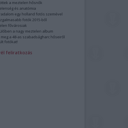
öttek a meztelen hősnők
elenség és anatómia
rradalom egy holland fotós szemével
izgalmasabb fotók 2015-ből
elen fővárosiak
ülőben a nagy meztelen album
 meg a 48-as szabadságharc hőseiről
lt fotókat!
vél feliratkozás