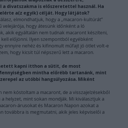
ul a divatszakma is előszeretettel használ. Ha
érte a(z egyik) célját. Hogy látjátok?
álasz, elmondhatjuk, hogy a „macaron-kultúrát”
 velejárója, hogy átesünk időnként a ló
k, akik egyáltalán nem tudnak macaront készíteni,
l kell előjönni. Ilyen szempontból egyébként
 ennyire nehéz és kifinomult műfajt jó ötlet volt-e
em, hogy kicsit túl népszerű lett a macaron.
etett kapni itthon a sütit, de most
 Mennyiségben mintha előrébb tartanánk, mint
szerepel az utóbbi hangsúlyozása. Miként
nem kóstoltam a macaront, de a visszajelzésekből
a helyzet, mint sokan mondják. Mi kiválasztjuk a
 a macaron-árusokat és Macaron Napon azokat a
 továbbra is megmutatni, akik jeles képviselői a