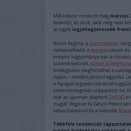
Másodszor rendezik meg
március 
kedvelői, és azok, akik még nem kó
az egyik
legjellegzetesebb franc
Boros Regina, a
Gasztrobizarr
blog 
nekiveselkedik a
macaron
oknak és
ennyire hagyománya van a rózsaszí
süteményeknek,
itthon is meghono
boldogtalan megfürödhet a cukiságok
napot – mindezt jórészt egyedül. Le
a Nyugati jegypénztáraknál kígyózot
embertömegeket szippantott fel. Fe
már az újonnan alapított
OKEGO
kr
magát. Reginát és Geszti Pétert kérd
tapasztalatairól és a második
Maca
Többféle tendenciát tapasztalok
boldog-boldogtalan ezt készít, 