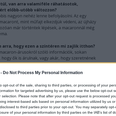
úl, van arra valamiféle ráhatásotok,
ért előbb-utóbb változzon?
bis nagyon nehéz lenne befolyásolni. Az egy
macaront, mint műfajt elkezdjük védeni, az újházy
kozóan már történtek lépések, a macaronnál még
éma.
 arra, hogy ezen a színtéren mi zajlik itthon?
macaron-árusokról szóló információk, sokan
 hogy ők is árulnak, vagy akár, hogy szeretnének
ilván van jó néhány hely, amiről még nem tudunk, a
éppen ez lenne, hogy összegyűjtse a
 -
Do Not Process My Personal Information
k összerakni egy ún. macaron-térképet.
to opt-out of the sale, sharing to third parties, or processing of your per
és tudható, hogyan tekintenek rátok?
formation for targeted advertising by us, please use the below opt-out s
vagyunk, szeretnek bennünket, volt, akinek az
r selection. Please note that after your opt-out request is processed y
 Macaron Nap után.
eing interest-based ads based on personal information utilized by us or
disclosed to third parties prior to your opt-out. You may separately opt-
 is, mert Regina a
tavalyi interjúban
losure of your personal information by third parties on the IAB’s list of