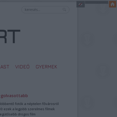
AST
VIDEÓ
GYERMEK
egolvasottabb
öbbentő fotók a néptelen fővárosról
0: ezek a legjobb szerelmes filmek
legütősebb drogos film