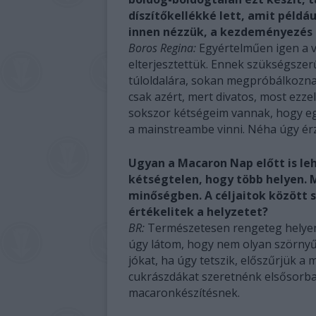
díszítőkellékké lett, amit példá
innen nézzük, a kezdeményezés el
Boros Regina:
Egyértelműen igen a v
elterjesztettük. Ennek szükségszerű
túloldalára, sokan megpróbálkozna
csak azért, mert divatos, most ezze
sokszor kétségeim vannak, hogy egy
a mainstreambe vinni. Néha úgy érz
Ugyan a Macaron Nap előtt is leh
kétségtelen, hogy több helyen.
minőségben. A céljaitok között 
értékelitek a helyzetet?
BR:
Természetesen rengeteg helyen 
úgy látom, hogy nem olyan szörnyű 
jókat, ha úgy tetszik, előszűrjük
cukrászdákat szeretnénk elsősorban
macaronkészítésnek.