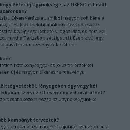
 hogy Péter új ügynöksége, az OKEGO is beállt
macaronban?
slat. Olyan varázslat, amiből nagyon sok kéne a
k, jólesik az ízlelőbimbóknak, összehozza az
ti télbe. Egy szerethető világot idéz, és nem kell
zd, mintha Párizsban sétálgatnál. Ezen kívül egy
azai gasztro-rendezvények körében.
pban?
tlen hatékonysággal és jó üzleti érzékkel
esen új és nagyon sikeres rendezvényt.
költségvetésből, lényegében egy vagy két
 médiában szervezett esemény ekkorát üthet?
ezért csatlakozom hozzá az ügynökségünkkel
obb kampányt terveztek?
ségi cukrászdát és macaron-rajongót vonzzon be a