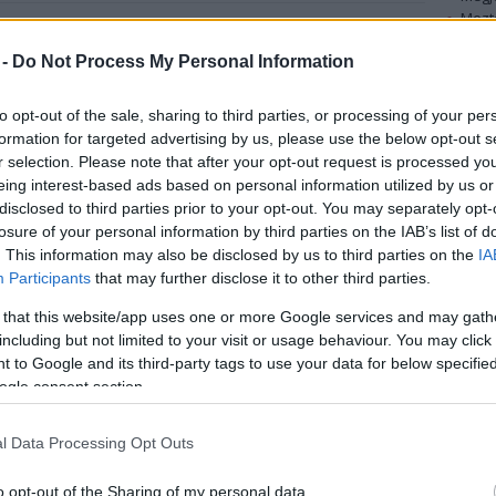
Mezt
A fo
téves próbaidőre bocsátották, 18 hónapos
 -
Do Not Process My Personal Information
A leg
rmincnapos közmunkára kötelezték
Lindsay Lohant.
Mezt
Kész
to opt-out of the sale, sharing to third parties, or processing of your per
A bíróság ítélete azt követően született
Nézd
formation for targeted advertising by us, please use the below opt-out s
készü
meg, hogy Lohan elismerte: hazudott a
r selection. Please note that after your opt-out request is processed y
rendőrségnek, amikor azt állította, hogy
eing interest-based ads based on personal information utilized by us or
Hírle
nem ő vezette azt a sportkocsit, amely 2012
disclosed to third parties prior to your opt-out. You may separately opt-
júniusában Santa Monicában
losure of your personal information by third parties on the IAB’s list of
karambolozott.
. This information may also be disclosed by us to third parties on the
IA
Participants
that may further disclose it to other third parties.
Lohan egy 2011-es bírósági ítélet nyomán a
 that this website/app uses one or more Google services and may gath
baleset idején már próbaidejét töltötte,
including but not limited to your visit or usage behaviour. You may click 
mivel ellopott egy nyakláncot. A hatóság
 to Google and its third-party tags to use your data for below specifi
félrevezetése miatt most akár börtönbe is
ogle consent section.
kerülhetett volna. A védelemnek azonban
előjével, így a színésznő megúszta a
l Data Processing Opt Outs
 megszegné a próbaidejét, 180 napos elzárás vár
irdetésekor figyelmeztette Lohant, hogy kerülje az
o opt-out of the Sharing of my personal data.