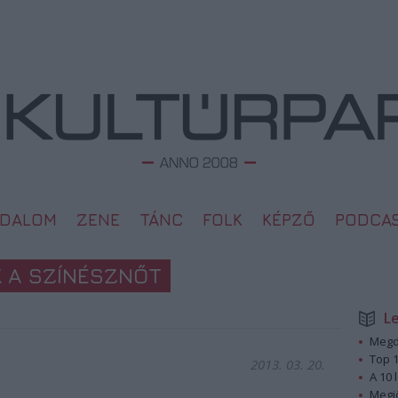
ODALOM
ZENE
TÁNC
FOLK
KÉPZŐ
PODCA
K A SZÍNÉSZNŐT
L
Megd
Top 1
2013. 03. 20.
A 10 
Megj