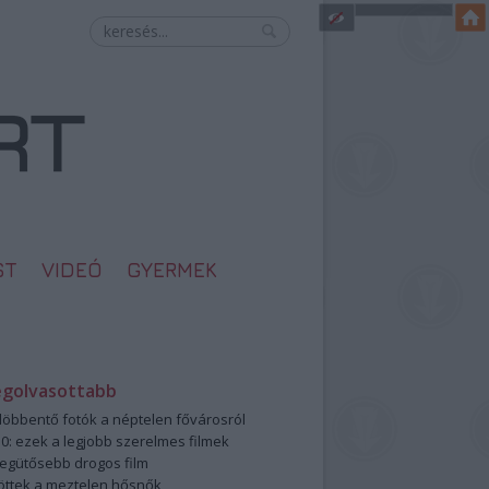
ST
VIDEÓ
GYERMEK
egolvasottabb
öbbentő fotók a néptelen fővárosról
0: ezek a legjobb szerelmes filmek
legütősebb drogos film
öttek a meztelen hősnők