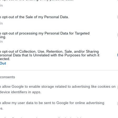
zessen. New Yorkban él, nincs szüksége autóra" –
In
o opt-out of the Sale of my Personal Data.
ült rövidebb időtartamra börtönbe és elvonókúrára
In
s miatt. A
Bajos csajok
és a
Nem férek a bőrödbe
to opt-out of processing my Personal Data for Targeted
kba tört, és bár tavaly sokat remélt visszatérésétől
ing.
tika lehúzta játékát.
In
o opt-out of Collection, Use, Retention, Sale, and/or Sharing
ersonal Data that Is Unrelated with the Purposes for which it
lected.
Out
consents
o allow Google to enable storage related to advertising like cookies on
evice identifiers in apps.
o allow my user data to be sent to Google for online advertising
s.