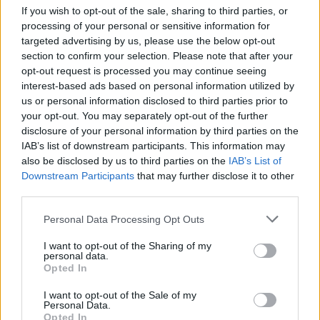
If you wish to opt-out of the sale, sharing to third parties, or
lámpaernyők szolgáltatták, amelyről tudták,
processing of your personal or sensitive information for
hogy csak zöld színűek lehettek. Az eredeti
targeted advertising by us, please use the below opt-out
festményhez a mintát és a grófnak a
section to confirm your selection. Please note that after your
megbízáshoz az ötletet az a festmény adta,
opt-out request is processed you may continue seeing
amelyen a régi bécsi udvari színház, az Altes
interest-based ads based on personal information utilized by
Burgtheater nézőterét örökítette meg Klimt
us or personal information disclosed to third parties prior to
Bécs város felkérésére.
your opt-out. You may separately opt-out of the further
disclosure of your personal information by third parties on the
Ahogy a bécsi képre, úgy a tataira is
IAB’s list of downstream participants. This information may
also be disclosed by us to third parties on the
ráfestette a művész a színház korabeli
IAB’s List of
Downstream Participants
that may further disclose it to other
közönségét. Míg azonban a Burgtheater
third parties.
nézőterét benépesítő alakok mindegyike név
szerint ismert, a tatai képnek csak kevés
Please note that this website/app uses one or more Google
Personal Data Processing Opt Outs
szereplőjét tudta azonosítani az utókor.
services and may gather and store information including but
Czibula Katalin elmondta: az elveszett tatai
not limited to your visit or usage behaviour. You may click to
I want to opt-out of the Sharing of my
personal data.
festménnyel megegyező, mintegy 120-szor
grant or deny consent to Google and its third-party tags to
Opted In
use your data for below specified purposes in below Google
70 centiméteres reprodukció a Collegium
consent section.
Hungaricum tulajdonát képezi és az
I want to opt-out of the Sale of my
Personal Data.
intézetben állítják ki. Hozzátette: reméli, hogy
Opted In