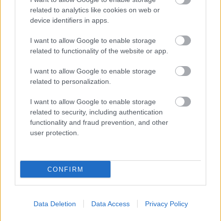
related to analytics like cookies on web or
device identifiers in apps.
I want to allow Google to enable storage
„NEM TÖBB EZER EMBERRE UTAZUNK, HANEM
related to functionality of the website or app.
EGY VÁLOGATOTT TÁRSASÁGRA”
I want to allow Google to enable storage
related to personalization.
I want to allow Google to enable storage
related to security, including authentication
functionality and fraud prevention, and other
user protection.
VECSEI H. MIKLÓS A ZSÁMBÉKI NYÁRI
SZÍNHÁZRÓL
CONFIRM
A bejegyzés trackback címe:
https://kulturpart.hu/api/trackback/id/7916982
Data Deletion
Data Access
Privacy Policy
Kommentek: