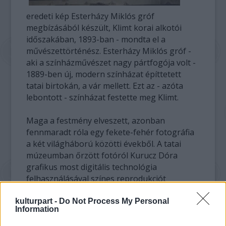
eredeti kép Esterházy Miklós gróf
megbízásából készült, Klimt korai alkotói
időszakában, 1893-ban - mondta el a
művészettörténész. Esterházy Miklós gróf -
aki a színházművészet nagy pártfogója volt -
1889-ben új, modern színházat építtetett
tatai birtokán, a vár mellett. Ezt az - azóta
lebontott - színházat festette meg Klimt.
Maga a festmény elveszett, azonban
fennmaradt róla egy fekete-fehér fotográfia
a két világháború közötti évekből. A tatai
múzeumban őrzött fotóról Kurucz Dóra
grafikus most digitális technológia
felhasználásával színes reprodukciót
készített a bécsi magyar kulturális intézet, a
Balassi Intézet - Collegium Hungaricum
kulturpart -
Do Not Process My Personal
Information
támogatásával. A színek azonosításához az
egyik kulcsot a kép előterében látható