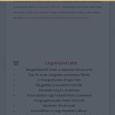
A hozzászólások a
vonatkozó jogszabályok
értelmében felhasználói tartalomnak
minősülnek, értük a
szolgáltatás technikai
üzemeltetője semmilyen felelősséget
nem vállal, azokat nem ellenőrzi. Kifogás esetén forduljon a blog szerkesztőjéhez.
Részletek a
Felhasználási feltételekben
és az
adatvédelmi tájékoztatóban
.
Legolvasottabb
Megdöbbentő fotók a néptelen fővárosról
Top 10: ezek a legjobb szerelmes filmek
A 10 legütősebb drogos film
Megjöttek a meztelen hősnők
Meztelenség és anatómia
A forradalom egy holland fotós szemével
A legizgalmasabb fotók 2015-ből
Meztelen fővárosiak
Készülőben a nagy meztelen album