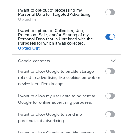
a későbbiekben máshol is be tudják majd
mutatni a színes reprodukciót.
I want to opt-out of processing my
Personal Data for Targeted Advertising.
Opted In
Forrás:
MTI
I want to opt-out of Collection, Use,
Retention, Sale, and/or Sharing of my
Personal Data that Is Unrelated with the
Purposes for which it was collected.
Opted Out
Színház
Festészet
Klimt
Képző
Google consents
I want to allow Google to enable storage
related to advertising like cookies on web or
device identifiers in apps.
I want to allow my user data to be sent to
Google for online advertising purposes.
AZ EMBERSÉG ÜNNEPE
I want to allow Google to send me
personalized advertising.
I want to allow Google to enable storage