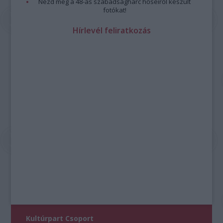
Nézd meg a 48-as szabadságharc hőseiről készült
fotókat!
Hírlevél feliratkozás
Kultúrpart Csoport