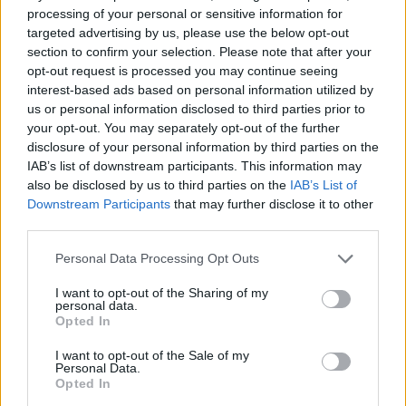
amelyek karrierjének első három évtizedét is
processing of your personal or sensitive information for
meghatározták. A közlemény utalt rá, hogy
targeted advertising by us, please use the below opt-out
az albumból hétfőn közzétett ízelítő alapján a
section to confirm your selection. Please note that after your
Billboard magazin máris remek, gitárvezérelt
opt-out request is processed you may continue seeing
hangzást és feszes tempókat emleget. Az
interest-based ads based on personal information utilized by
albumon megszólaló dalokat többségében az
us or personal information disclosed to third parties prior to
énekes 2012 novemberében megjelent, Rod
your opt-out. You may separately opt-out of the further
disclosure of your personal information by third parties on the
című önéletrajza ihlette. "Hirtelen tolulni
IAB’s list of downstream participants. This information may
kezdtek az agyamba a különböző
also be disclosed by us to third parties on the
IAB’s List of
dalszövegötletek... Aztán az éjszaka kellős
Downstream Participants
that may further disclose it to other
közepén felriadtam, és őrült módjára
third parties.
kerestem egy tollat, hogy leírjam, ami a
fejemben van. Ilyesmi még sosem történt
Please note that this website/app uses one or more Google
Personal Data Processing Opt Outs
velem. Az első hét vagy nyolc dallal nagyon
services and may gather and store information including but
not limited to your visit or usage behaviour. You may click to
I want to opt-out of the Sharing of my
gyorsan végeztem, de aztán ráébredtem,
personal data.
grant or deny consent to Google and its third-party tags to
hogy még nem vagyok kész, és mire észbe
Opted In
use your data for below specified purposes in below Google
kaptam, már egy album teljes anyagával
consent section.
I want to opt-out of the Sale of my
rendelkeztem" - idézte a popsztárt a Rolling
Personal Data.
Stone című zenei magazin.
Opted In