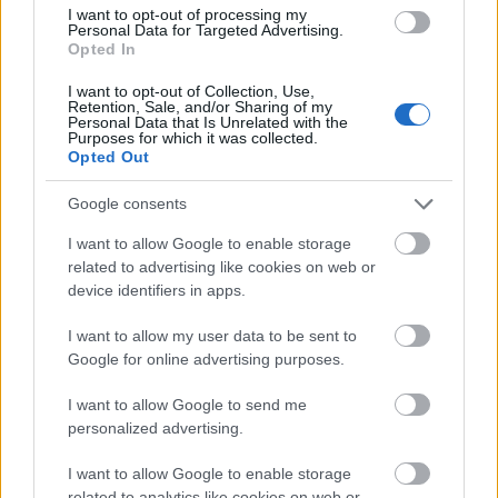
I want to opt-out of processing my
Forrás:
Hirado.hu
Personal Data for Targeted Advertising.
Opted In
I want to opt-out of Collection, Use,
Retention, Sale, and/or Sharing of my
Personal Data that Is Unrelated with the
Zene
Album
Rod Stewart
Purposes for which it was collected.
Opted Out
Google consents
I want to allow Google to enable storage
related to advertising like cookies on web or
device identifiers in apps.
I want to allow my user data to be sent to
TRAPESÍTETT NEMZETI DAL, AGRESSZÍV SOFŐR,
Google for online advertising purposes.
ÉS BIOKERTÉSZKEDÉS A BËLGA ÚJ LEMEZÉN
I want to allow Google to send me
personalized advertising.
I want to allow Google to enable storage
related to analytics like cookies on web or