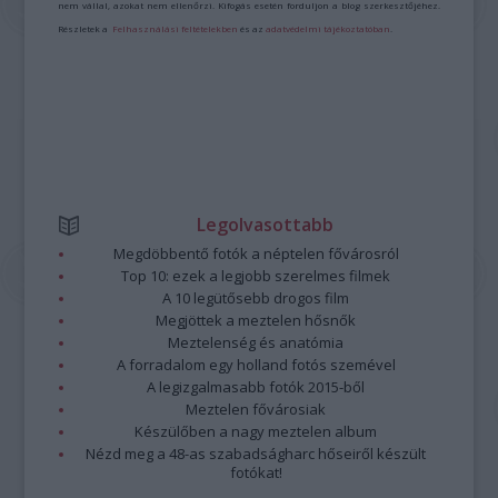
nem vállal, azokat nem ellenőrzi. Kifogás esetén forduljon a blog szerkesztőjéhez.
Részletek a
Felhasználási feltételekben
és az
adatvédelmi tájékoztatóban
.
Legolvasottabb
Megdöbbentő fotók a néptelen fővárosról
Top 10: ezek a legjobb szerelmes filmek
A 10 legütősebb drogos film
Megjöttek a meztelen hősnők
Meztelenség és anatómia
A forradalom egy holland fotós szemével
A legizgalmasabb fotók 2015-ből
Meztelen fővárosiak
Készülőben a nagy meztelen album
Nézd meg a 48-as szabadságharc hőseiről készült
fotókat!