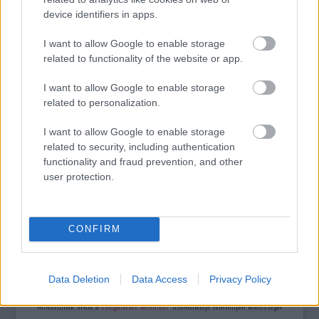
device identifiers in apps.
FLUORÉK VISSZAHOZZÁK A VIVA TV-T – ITT A
I want to allow Google to enable storage
"HYPER SUMMER"!
related to functionality of the website or app.
I want to allow Google to enable storage
related to personalization.
I want to allow Google to enable storage
related to security, including authentication
functionality and fraud prevention, and other
MEGÉRKEZETT A GYERE, TE BÁRKI – AZ ÚJ
user protection.
SZIÁMI ANDFRIENDS ALBUM!
CONFIRM
A bejegyzés trackback címe:
https://kulturpart.hu/api/trackback/id/7916994
Kommentek:
Data Deletion
Data Access
Privacy Policy
A hozzászólások a
vonatkozó jogszabályok
értelmében felhasználói tartalomnak
minősülnek, értük a
szolgáltatás technikai
üzemeltetője semmilyen felelősséget