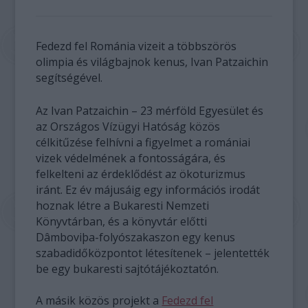
Fedezd fel Románia vizeit a többszörös
olimpia és világbajnok kenus, Ivan Patzaichin
segítségével.
Az Ivan Patzaichin – 23 mérföld Egyesület és
az Országos Vízügyi Hatóság közös
célkitűzése felhívni a figyelmet a romániai
vizek védelmének a fontosságára, és
felkelteni az érdeklődést az ökoturizmus
iránt. Ez év májusáig egy információs irodát
hoznak létre a Bukaresti Nemzeti
Könyvtárban, és a könyvtár előtti
Dâmboviþa-folyószakaszon egy kenus
szabadidőközpontot létesítenek – jelentették
be egy bukaresti sajtótájékoztatón.
A másik közös projekt a
Fedezd fel