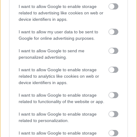
I want to allow Google to enable storage
related to advertising like cookies on web or
device identifiers in apps.
TASTE OF TRANSYLVANIA 2026 – SZÉKELYFÖLD
I want to allow my user data to be sent to
ÍZEI A SKANZENBEN
Google for online advertising purposes.
I want to allow Google to send me
personalized advertising.
I want to allow Google to enable storage
related to analytics like cookies on web or
device identifiers in apps.
CSEH LÁSZLÓVAL ÚSZHAT, AKI ELINDUL A MOL
I want to allow Google to enable storage
CAMPUS ÖBÖLÚSZÁSON
related to functionality of the website or app.
I want to allow Google to enable storage
related to personalization.
A bejegyzés trackback címe:
https://kulturpart.hu/api/trackback/id/7926576
I want to allow Google to enable storage
Kommentek: