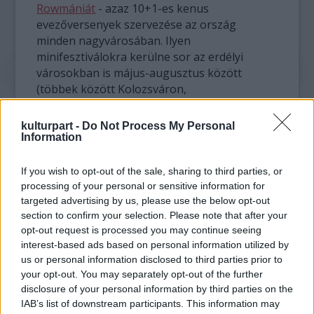
Rowmániát
- azaz 10+1-es kenus
evezőversenyek szervezése az ország
minden nagyvárosában. Ilyen
minifesztiválokra kerülne sor az erdélyi
városokban is május-augusztus között
(többek között Kolozsváron,
Marosvásárhelyen, Sepsiszentgyörgyön,
Csíkszeredában, Nagyváradon és
kulturpart -
Do Not Process My Personal
Temesváron). A nyertes csapatok részt
Information
vehetnek a végső megmérettetésen, amelyre
augusztus 31. és szeptember 1. között a
If you wish to opt-out of the sale, sharing to third parties, or
tulceai Nemzetközi Evezősversenyen kerül
processing of your personal or sensitive information for
sor.
targeted advertising by us, please use the below opt-out
section to confirm your selection. Please note that after your
opt-out request is processed you may continue seeing
„Románia olyan kivételes ajándékkal van
interest-based ads based on personal information utilized by
megáldva – hihetetlen vízhálózattal -, amelyet
us or personal information disclosed to third parties prior to
nem igazán tudunk megfelelően kezelni. Ezen
your opt-out. You may separately opt-out of the further
szeretnénk változtatni” – nyilatkozta a TOTB-
disclosure of your personal information by third parties on the
nek Ivan Patzaichin. A sportoló úgy gondolja,
IAB’s list of downstream participants. This information may