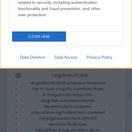
related to security, including authentication
A hozzászólások a
vonatkozó jogszabályok
értelmében felhasználói tartalomnak
functionality and fraud prevention, and other
minősülnek, értük a
szolgáltatás technikai
üzemeltetője semmilyen felelősséget
user protection.
nem vállal, azokat nem ellenőrzi. Kifogás esetén forduljon a blog szerkesztőjéhez.
Részletek a
Felhasználási feltételekben
és az
adatvédelmi tájékoztatóban
.
CONFIRM
Data Deletion
Data Access
Privacy Policy
Legolvasottabb
Megdöbbentő fotók a néptelen fővárosról
Top 10: ezek a legjobb szerelmes filmek
A 10 legütősebb drogos film
Megjöttek a meztelen hősnők
Meztelenség és anatómia
A forradalom egy holland fotós szemével
A legizgalmasabb fotók 2015-ből
Meztelen fővárosiak
Készülőben a nagy meztelen album