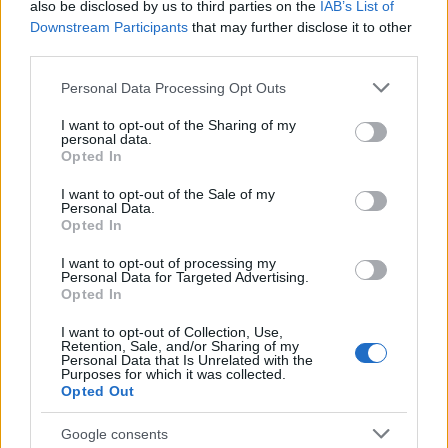
hogy a Rowmania típusú versenyek
also be disclosed by us to third parties on the
IAB’s List of
segítenek az embereknek újra közel kerülni a
Downstream Participants
that may further disclose it to other
természethez, hogy ezáltal igazán értékelni
third parties.
és megóvni akarják azt.
Please note that this website/app uses one or more Google
Personal Data Processing Opt Outs
services and may gather and store information including but
not limited to your visit or usage behaviour. You may click to
I want to opt-out of the Sharing of my
personal data.
grant or deny consent to Google and its third-party tags to
Opted In
use your data for below specified purposes in below Google
Környezetvédelem
Sport
Utazás
Erdély
consent section.
I want to opt-out of the Sale of my
Personal Data.
Opted In
I want to opt-out of processing my
Personal Data for Targeted Advertising.
Opted In
I want to opt-out of Collection, Use,
Retention, Sale, and/or Sharing of my
KÉZMŰVES MESTERSÉGEK TALÁLKOZÓJA A
Personal Data that Is Unrelated with the
Purposes for which it was collected.
MAROSVÁSÁRHELYI VÁRBAN
Opted Out
Google consents