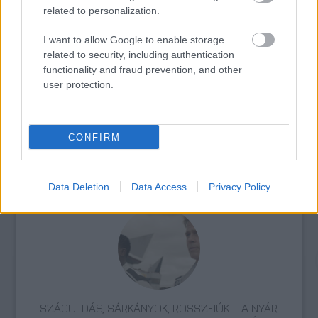
related to personalization.
SZEMBE MERSZ NÉZNI AZZAL, AKIVÉ
VÁLHATTÁL VOLNA?
I want to allow Google to enable storage
related to security, including authentication
functionality and fraud prevention, and other
user protection.
CONFIRM
TERMÉSZETFELETTI ERŐK ÉS ELFELEDETT
TITKOK: ITT A SHELBY OAKS – A GONOSZ
NYOMÁBAN MAGYAR ELŐZETESE
Data Deletion
Data Access
Privacy Policy
SZÁGULDÁS, SÁRKÁNYOK, ROSSZFIÚK – A NYÁR