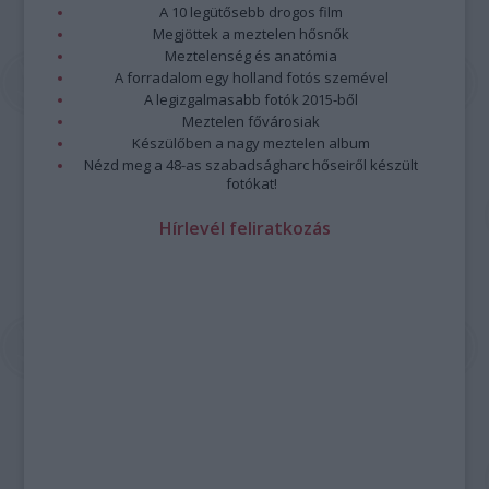
A 10 legütősebb drogos film
Megjöttek a meztelen hősnők
Meztelenség és anatómia
A forradalom egy holland fotós szemével
A legizgalmasabb fotók 2015-ből
Meztelen fővárosiak
Készülőben a nagy meztelen album
Nézd meg a 48-as szabadságharc hőseiről készült
fotókat!
Hírlevél feliratkozás