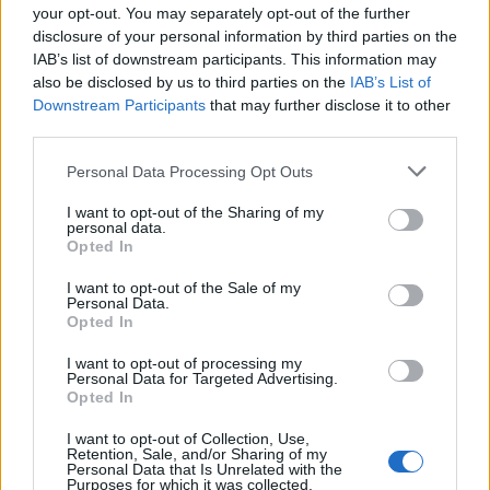
your opt-out. You may separately opt-out of the further
disclosure of your personal information by third parties on the
IAB’s list of downstream participants. This information may
also be disclosed by us to third parties on the
IAB’s List of
Richard Griffiths és Daniel Radcliffe az Equus próbáján (Fotó:
Downstream Participants
that may further disclose it to other
zimbio.com)
third parties.
Please note that this website/app uses one or more Google
Personal Data Processing Opt Outs
A Harry Pottert játszó Daniel Radcliffe így
services and may gather and store information including but
nyilatkozott a BBC-nek: „Richard a karrierem
not limited to your visit or usage behaviour. You may click to
I want to opt-out of the Sharing of my
personal data.
két legfontosabb pillanatánál is jelen volt.
grant or deny consent to Google and its third-party tags to
Opted In
Büszke vagyok rá, hogy ismerhettem."
use your data for below specified purposes in below Google
consent section.
I want to opt-out of the Sale of my
Personal Data.
Opted In
I want to opt-out of processing my
Personal Data for Targeted Advertising.
Opted In
I want to opt-out of Collection, Use,
Retention, Sale, and/or Sharing of my
Personal Data that Is Unrelated with the
Purposes for which it was collected.