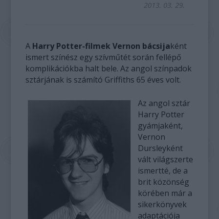
2013. 03. 29.
A
Harry Potter-filmek Vernon bácsija
ként
ismert színész egy szívműtét során fellépő
komplikációkba halt bele. Az angol színpadok
sztárjának is számító Griffiths 65 éves volt.
Az angol sztár
Harry Potter
gyámjaként,
Vernon
Dursleyként
vált világszerte
ismertté, de a
brit közönség
körében már a
sikerkönyvek
adaptációja