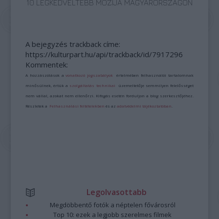
10 LEGKEDVELTEBB MOZIJA MAGYARORSZÁGON
A bejegyzés trackback címe:
https://kulturpart.hu/api/trackback/id/7917296
Kommentek:
A hozzászólások a
vonatkozó jogszabályok
értelmében felhasználói tartalomnak
minősülnek, értük a
szolgáltatás technikai
üzemeltetője semmilyen felelősséget
nem vállal, azokat nem ellenőrzi. Kifogás esetén forduljon a blog szerkesztőjéhez.
Részletek a
Felhasználási feltételekben
és az
adatvédelmi tájékoztatóban
.
Legolvasottabb
Megdöbbentő fotók a néptelen fővárosról
Top 10: ezek a legjobb szerelmes filmek