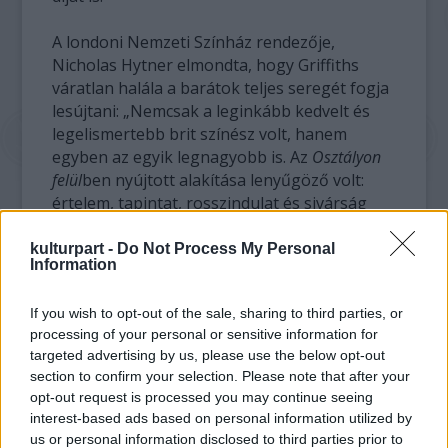
A londoni Nemzeti Színház rendezője,
Nicholas Hytner elmondta, hogy Griffiths
váratlan halála a barátok teljes seregét fogja
lesújtani: „Nemcsak a leginkább kedvelt és
legelismertebb brit színész volt, hanem
egyben az egyik legnagyobb is. Az
Osztályon
felül
ben nyújtott alakítása lenyűgöző volt:
értelem, tapintat, rosszindulat és sivárság
keveredett, és volt jelen egyszerre az általa
játszott karakterben."
kulturpart -
Do Not Process My Personal
Information
If you wish to opt-out of the sale, sharing to third parties, or
processing of your personal or sensitive information for
targeted advertising by us, please use the below opt-out
section to confirm your selection. Please note that after your
opt-out request is processed you may continue seeing
interest-based ads based on personal information utilized by
us or personal information disclosed to third parties prior to