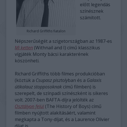
előtt legendás
színésznek
számított.
Richard Griffiths fiatalon
Népszerűségét a szigetországban az 1987-es
Mi ketten
(Withnail and I) című klasszikus
vígjáték Monty bácsi karakterének
köszönheti.
Richard Griffiths több filmes produkcióban
(köztük a
Csupasz pisztoly
ban és a
Galaxis
útikalauz stopposoknak
című filmben) is
szerepelt, de színpadi színészként is sikeres
volt. 2007-ben BAFTA-díjra jelölték az
Osztályon felül
(The History of Boys) című
filmben nyújtott alakításáért, valamint
megkapta a Tony-díjat, és a Laurence Olivier
díjat is.