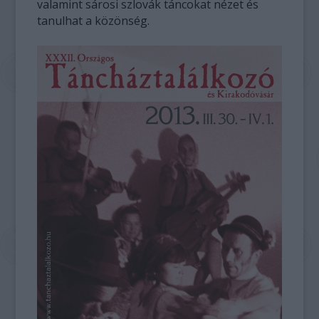
valamint sárosi szlovák táncokat nézet és
tanulhat a közönség.