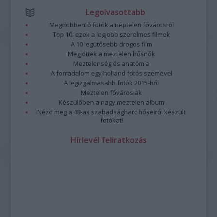
Legolvasottabb
Megdöbbentő fotók a néptelen fővárosról
Top 10: ezek a legjobb szerelmes filmek
A 10 legütősebb drogos film
Megjöttek a meztelen hősnők
Meztelenség és anatómia
A forradalom egy holland fotós szemével
A legizgalmasabb fotók 2015-ből
Meztelen fővárosiak
Készülőben a nagy meztelen album
Nézd meg a 48-as szabadságharc hőseiről készült
fotókat!
Hírlevél feliratkozás