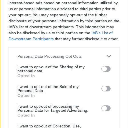
néprajzi filmfesztiválon bemutatott
interest-based ads based on personal information utilized by
alkotásokból vetítenek gazdag válogatást.
us or personal information disclosed to third parties prior to
your opt-out. You may separately opt-out of the further
Megemlékeznek a 20 éves folkMAGazinról,
A
disclosure of your personal information by third parties on the
muzsikus és hangszere
címmel kerekasztal-
IAB’s list of downstream participants. This information may
beszélgetésre, valamint hangszerbemutatóra
also be disclosed by us to third parties on the
IAB’s List of
kerül sor a hangszerkészítők és zenészek
Downstream Participants
that may further disclose it to other
találkozóján. Az esti Vasárnapi tánc a
third parties.
hivatásos és félhivatásos néptáncegyüttesek
mustráját kínálja.
Please note that this website/app uses one or more Google
Personal Data Processing Opt Outs
services and may gather and store information including but
not limited to your visit or usage behaviour. You may click to
I want to opt-out of the Sharing of my
personal data.
grant or deny consent to Google and its third-party tags to
Opted In
use your data for below specified purposes in below Google
consent section.
I want to opt-out of the Sale of my
Personal Data.
Opted In
I want to opt-out of processing my
Personal Data for Targeted Advertising.
Opted In
I want to opt-out of Collection, Use,