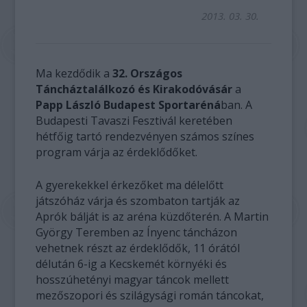
2013. 03. 30.
Ma kezdődik a
32. Országos
Táncháztalálkozó és Kirakodóvásár
a
Papp László Budapest Sportaréná
ban. A
Budapesti Tavaszi Fesztivál keretében
hétfőig tartó rendezvényen számos színes
program várja az érdeklődőket.
A gyerekekkel érkezőket ma délelőtt
játszóház várja és szombaton tartják az
Aprók bálját is az aréna küzdőterén. A Martin
György Teremben az Ínyenc táncházon
vehetnek részt az érdeklődők, 11 órától
délután 6-ig a Kecskemét környéki és
hosszúhetényi magyar táncok mellett
mezőszopori és szilágysági román táncokat,