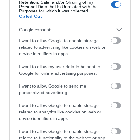
Retention, Sale, and/or Sharing of my
Personal Data that Is Unrelated with the
Zoboraljai táncot táncol egy résztvevő az országos
Purposes for which it was collected.
táncháztalálkozón (MTI Fotó: Bruzák Noémi)
Opted Out
Google consents
A hagyományos
Halljunk szót...!
népzenei és
néptáncgálát a húsvét miatt a találkozó első
I want to allow Google to enable storage
napjáról a harmadikra helyezték át, ez a
related to advertising like cookies on web or
műsor a Thália Színházban látható hétfőn
device identifiers in apps.
este. Ugyancsak hétfő este a Fonó Budai
Zeneházban locsolóbál zárja a háromnapos
I want to allow my user data to be sent to
programot.
Google for online advertising purposes.
I want to allow Google to send me
További információk a műsorról
itt
.
personalized advertising.
Forrás:
MTI
I want to allow Google to enable storage
related to analytics like cookies on web or
device identifiers in apps.
I want to allow Google to enable storage
Programajánló
Rendezvény
Tánc
Budapesti tavaszi
related to functionality of the website or app.