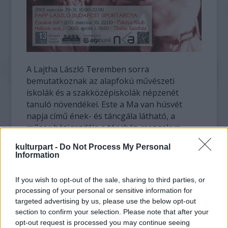
A Lajtha László Teremben sorra
bemutatkoznak az alapfokú művészeti
iskolák és a szakközépiskolák népzenét
tanuló növendékei. Este a Ma van húsvét
napja című ének- és táncgála látható, a
műsor házigazdája a táncház-mozgalom
egyik alapítója, Sebő Ferenc.
kulturpart -
Do Not Process My Personal
Information
Ahogy korábban
írtuk
, március 30-án,
szombaton 13:00-14:00-ig Kiss Ferenc és
If you wish to opt-out of the sale, sharing to third parties, or
Keresztes Dóra dedikálják a legújabb
processing of your personal or sensitive information for
könyvüket, a
Papó zenedéjé
t.
targeted advertising by us, please use the below opt-out
section to confirm your selection. Please note that after your
Vasárnap az Etno moziban a 2011-es magyar
opt-out request is processed you may continue seeing