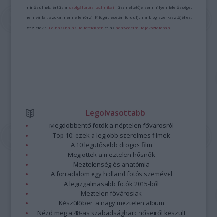
minősülnek, értük a
szolgáltatás technikai
üzemeltetője semmilyen felelősséget
nem vállal, azokat nem ellenőrzi. Kifogás esetén forduljon a blog szerkesztőjéhez.
Részletek a
Felhasználási feltételekben
és az
adatvédelmi tájékoztatóban
.
Legolvasottabb
Megdöbbentő fotók a néptelen fővárosról
Top 10: ezek a legjobb szerelmes filmek
A 10 legütősebb drogos film
Megjöttek a meztelen hősnők
Meztelenség és anatómia
A forradalom egy holland fotós szemével
A legizgalmasabb fotók 2015-ből
Meztelen fővárosiak
Készülőben a nagy meztelen album
Nézd meg a 48-as szabadságharc hőseiről készült