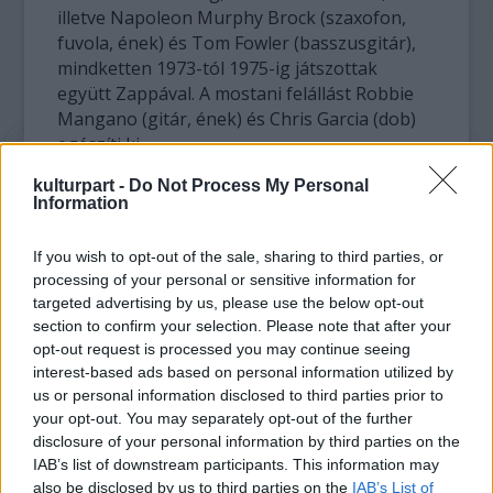
illetve Napoleon Murphy Brock (szaxofon,
fuvola, ének) és Tom Fowler (basszusgitár),
mindketten 1973-tól 1975-ig játszottak
együtt Zappával. A mostani felállást Robbie
Mangano (gitár, ének) és Chris Garcia (dob)
egészíti ki.
kulturpart -
Do Not Process My Personal
A Grande Mothers of Invention meggyőzte a
Information
háttérben béna haknit sejtő fanyalgókat: a
virtuóz és értő muzsikusok színpadi
If you wish to opt-out of the sale, sharing to third parties, or
akciójukkal hitelesen idézik fel a Mothers of
processing of your personal or sensitive information for
Invention klasszikus lemezeit, a progresszív
targeted advertising by us, please use the below opt-out
dzsesszrock szabadságát és lazaságát. A
section to confirm your selection. Please note that after your
produkció invenciózus, (ön)ironikus, vicces,
opt-out request is processed you may continue seeing
kritikus, felszabadító, meglepő és
interest-based ads based on personal information utilized by
meghökkentő.
us or personal information disclosed to third parties prior to
your opt-out. You may separately opt-out of the further
disclosure of your personal information by third parties on the
A bemelegítésként színpadra lépő Zappa-
IAB’s list of downstream participants. This information may
Syrius Emlékzenekar 2000 őszén, Zappa 60.
also be disclosed by us to third parties on the
IAB’s List of