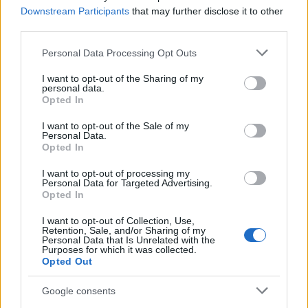
születésnapján alakult. Bár az idők folyamán
Downstream Participants
that may further disclose it to other
itt is rengeteg tagcsere történt, a csapat
third parties.
azóta koncertezik Zappa dalainak fel- és
átdolgozásaival. Tíz év működés után a
Please note that this website/app uses one or more Google
Personal Data Processing Opt Outs
services and may gather and store information including but
meglévő Zappa-műsor mellé felvették
not limited to your visit or usage behaviour. You may click to
I want to opt-out of the Sharing of my
repertoárjukba a legendás magyar prog-
personal data.
grant or deny consent to Google and its third-party tags to
dzsessz-rock együttes, a Syrius
Opted In
use your data for below specified purposes in below Google
szerzeményeit, amelyeket ezúttal rangos
consent section.
I want to opt-out of the Sale of my
vendégekkel adnak elő: fellép Pataki László
Personal Data.
(orgona), a Syrius egykori tagja, Török Ádám,
Opted In
a Mini fuvolása, Takáts Tamás (Karthago,
I want to opt-out of processing my
East, Dirty Blues Band) énekes és Fekete Jenő
Personal Data for Targeted Advertising.
(Moody Shoes, Palermo Boogie Gang)
Opted In
énekes.
I want to opt-out of Collection, Use,
Retention, Sale, and/or Sharing of my
A Zappa-Syrius Emlékzenekar tagjai: Vasicsek
Personal Data that Is Unrelated with the
Purposes for which it was collected.
János (ének), Vastag Gábor (gitár, ének),
Opted Out
Vincze Pál (billentyűsök), Vojnits Attila
(szájharmonika, furulya), Szkladányi András
Google consents
(basszusgitár), Lukács Gábor (altszaxofon),