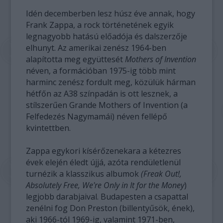
Idén decemberben lesz húsz éve annak, hogy
Frank Zappa, a rock történetének egyik
legnagyobb hatású előadója és dalszerzője
elhunyt. Az amerikai zenész 1964-ben
alapította meg együttesét
Mothers of Invention
néven, a formációban 1975-ig több mint
harminc zenész fordult meg, közülük hárman
hétfőn az A38 színpadán is ott lesznek, a
stílszerűen Grande Mothers of Invention (a
Felfedezés Nagymamái) néven fellépő
kvintettben.
Zappa egykori kísérőzenekara a kétezres
évek elején éledt újjá, azóta rendületlenül
turnézik a klasszikus albumok
(Freak Out!,
Absolutely Free, We're Only in It for the Money
)
legjobb darabjaival. Budapesten a csapattal
zenélni fog Don Preston (billentyűsök, ének),
aki 1966-tól 1969-ig, valamint 1971-ben,