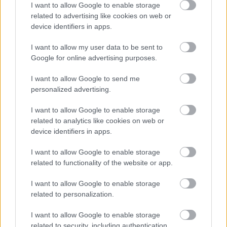
I want to allow Google to enable storage
Abbas Murád (harsona), Csizmadia Gábor
related to advertising like cookies on web or
(trombita), Bensó Pál (dob).
device identifiers in apps.
Forrás:
MTI
I want to allow my user data to be sent to
Google for online advertising purposes.
I want to allow Google to send me
personalized advertising.
Koncert
Zene
A38
I want to allow Google to enable storage
related to analytics like cookies on web or
device identifiers in apps.
I want to allow Google to enable storage
related to functionality of the website or app.
I want to allow Google to enable storage
AZ EMBERSÉG ÜNNEPE
related to personalization.
I want to allow Google to enable storage
related to security, including authentication