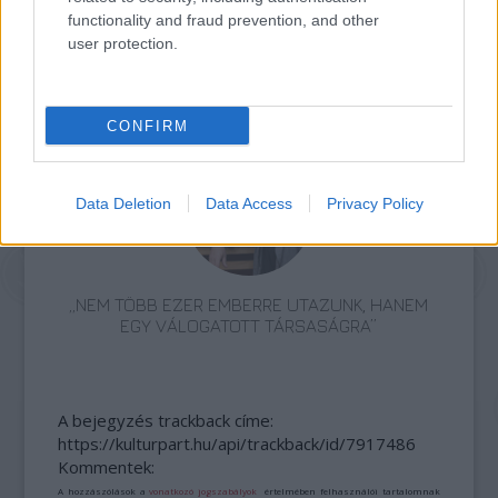
functionality and fraud prevention, and other
user protection.
ETNOFON AZ I. ONIFESZT-EN
CONFIRM
Data Deletion
Data Access
Privacy Policy
„NEM TÖBB EZER EMBERRE UTAZUNK, HANEM
EGY VÁLOGATOTT TÁRSASÁGRA”
A bejegyzés trackback címe:
https://kulturpart.hu/api/trackback/id/7917486
Kommentek:
A hozzászólások a
vonatkozó jogszabályok
értelmében felhasználói tartalomnak