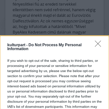
fényeslitkei fiú az eredeti tervekkel
ellentétben nem svéd refrénnel, hanem végig
magyarul énekli majd el dalát az Eurovíziós
Dalfesztiválon. Az ok nemes egyszerűséggel
az, hogy kifutottak a határidőből. "Mivel
ByeAlex Kedvesem című dalának magyar
nyelvű, svéd refrénű verziója a hivatalos
határidő után készült csak el, ezért az EBU
kulturpart -
Do Not Process My Personal
már nem tudta elfogadni azt" - írta
Information
közleményében Alex menedzsmentje.
If you wish to opt-out of the sale, sharing to third parties, or
A rajongók egyébként százával lázadnak
processing of your personal or sensitive information for
emiatt a Facebookon, amit ByeAlex már
targeted advertising by us, please use the below opt-out
section to confirm your selection. Please note that after your
hivatalosan sem ért. "Én még mindig nem
opt-out request is processed you may continue seeing
értem, hogy egyeseknek miért zavaró, hogy
interest-based ads based on personal information utilized by
magyarul adjuk elő a dalt. Az anyanyelvünkkel
us or personal information disclosed to third parties prior to
kelünk-fekszünk. Ha a magyar miatt lennék
your opt-out. You may separately opt-out of the further
utolsó is egy versenyen, akkor is örülnék,
disclosure of your personal information by third parties on the
hogy legalább 'éreztem' és nem csak
IAB’s list of downstream participants. This information may