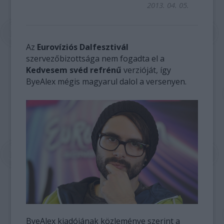
2013. 04. 05.
Az
Eurovíziós Dalfesztivál
szervezőbizottsága nem fogadta el a
Kedvesem svéd refrénű
verzióját, így
ByeAlex mégis magyarul dalol a versenyen.
ByeAlex kiadójának közleménye szerint a