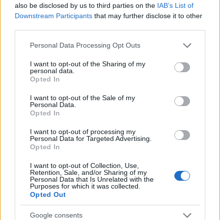
megtanultam, amit énekelek" - posztolta
also be disclosed by us to third parties on the
IAB’s List of
Facebook-oldalára reggel Alex.
Downstream Participants
that may further disclose it to other
third parties.
Please note that this website/app uses one or more Google
Personal Data Processing Opt Outs
Forrás:
Hír 24
services and may gather and store information including but
not limited to your visit or usage behaviour. You may click to
I want to opt-out of the Sharing of my
personal data.
grant or deny consent to Google and its third-party tags to
Opted In
use your data for below specified purposes in below Google
consent section.
I want to opt-out of the Sale of my
Zene
Eurovíziós Dalfesztivál
Personal Data.
Opted In
I want to opt-out of processing my
Personal Data for Targeted Advertising.
Opted In
I want to opt-out of Collection, Use,
Retention, Sale, and/or Sharing of my
Personal Data that Is Unrelated with the
Purposes for which it was collected.
JJ MEGNYERTE AZ EUROVÍZIÓS DALFESZTIVÁLT,
Opted Out
MELYBEN A BUDAPEST SCORING ORCHESTRA IS
KÖZREMŰKÖDÖTT
Google consents