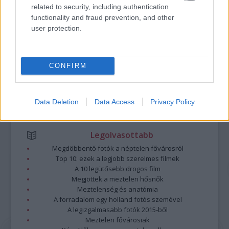
Kommentek:
related to security, including authentication
A hozzászólások a
vonatkozó jogszabályok
értelmében felhasználói tartalomnak
functionality and fraud prevention, and other
minősülnek, értük a
szolgáltatás technikai
üzemeltetője semmilyen felelősséget
user protection.
nem vállal, azokat nem ellenőrzi. Kifogás esetén forduljon a blog szerkesztőjéhez.
Részletek a
Felhasználási feltételekben
és az
adatvédelmi tájékoztatóban
.
CONFIRM
Data Deletion
Data Access
Privacy Policy
Legolvasottabb
Megdöbbentő fotók a néptelen fővárosról
Top 10: ezek a legjobb szerelmes filmek
A 10 legütősebb drogos film
Megjöttek a meztelen hősnők
Meztelenség és anatómia
A forradalom egy holland fotós szemével
A legizgalmasabb fotók 2015-ből
Meztelen fővárosiak