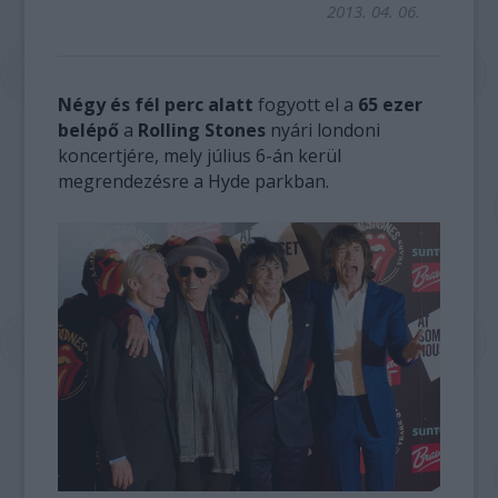
2013. 04. 06.
Négy és fél perc alatt
fogyott el a
65 ezer
belépő
a
Rolling Stones
nyári londoni
koncertjére, mely július 6-án kerül
megrendezésre a Hyde parkban.