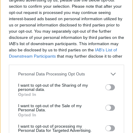
beírták hitelkártyáik számát az online
section to confirm your selection. Please note that after your
értékesítési portál megfelelő rubrikájába. Jól
opt-out request is processed you may continue seeing
jártak a legnagyobb brit hitelkártya-
interest-based ads based on personal information utilized by
kibocsátó, a bulit szponzoráló Barclaycard
us or personal information disclosed to third parties prior to
your opt-out. You may separately opt-out of the further
gyorsan kapcsoló - és éppen
disclosure of your personal information by third parties on the
számítógépüknél ülő - ügyfelei, őket ugyanis
IAB’s list of downstream participants. This information may
a cég már egy nappal korábban email-
also be disclosed by us to third parties on the
IAB’s List of
üzenetben értesítette, hogy még a nagy
Downstream Participants
that may further disclose it to other
pénteki roham előtt megvehetik belépőjüket.
third parties.
Mindemellett az AEG a Westminster
Please note that this website/app uses one or more Google
Personal Data Processing Opt Outs
services and may gather and store information including but
városnegyedben élőknek is elővásárlási jogot
not limited to your visit or usage behaviour. You may click to
I want to opt-out of the Sharing of my
biztosított egy kontingensnyi jegy erejéig,
personal data.
grant or deny consent to Google and its third-party tags to
engesztelő gesztusként, az előkelő kerület
Opted In
use your data for below specified purposes in below Google
lakói ugyanis sokszor panaszkodnak a Hyde
consent section.
I want to opt-out of the Sale of my
Park nyári koncertprogramja okozta gyakori
Personal Data.
felfordulás és zaj miatt.
Opted In
I want to opt-out of processing my
Forrás:
Hirado.hu
Personal Data for Targeted Advertising.