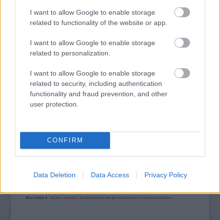
I want to allow Google to enable storage
related to functionality of the website or app.
I want to allow Google to enable storage
related to personalization.
I want to allow Google to enable storage
related to security, including authentication
„NEM TÖBB EZER EMBERRE UTAZUNK, HANEM
EGY VÁLOGATOTT TÁRSASÁGRA”
functionality and fraud prevention, and other
user protection.
A bejegyzés trackback címe:
CONFIRM
https://kulturpart.hu/api/trackback/id/7917554
Kommentek:
A hozzászólások a
vonatkozó jogszabályok
értelmében felhasználói tartalomnak
Data Deletion
Data Access
Privacy Policy
minősülnek, értük a
szolgáltatás technikai
üzemeltetője semmilyen felelősséget
nem vállal, azokat nem ellenőrzi. Kifogás esetén forduljon a blog szerkesztőjéhez.
Részletek a
Felhasználási feltételekben
és az
adatvédelmi tájékoztatóban
.