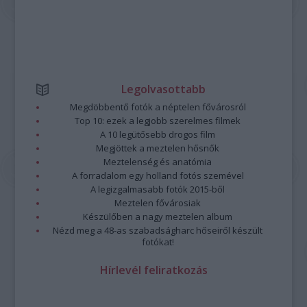
Legolvasottabb
Megdöbbentő fotók a néptelen fővárosról
Top 10: ezek a legjobb szerelmes filmek
A 10 legütősebb drogos film
Megjöttek a meztelen hősnők
Meztelenség és anatómia
A forradalom egy holland fotós szemével
A legizgalmasabb fotók 2015-ből
Meztelen fővárosiak
Készülőben a nagy meztelen album
Nézd meg a 48-as szabadságharc hőseiről készült
fotókat!
Hírlevél feliratkozás