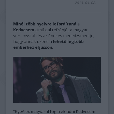
2013. 04. 08.
Minél több nyelvre lefordítaná
a
Kedvesem
című dal refrénjét a magyar
versenystáb és az énekes menedzsmentje,
hogy annak üzene a
lehető legtöbb
emberhez eljusson.
"ByeAlex magyarul fogja előadni Kedvesem