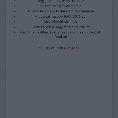
Megjöttek a meztelen hősnők
Meztelenség és anatómia
A forradalom egy holland fotós szemével
A legizgalmasabb fotók 2015-ből
Meztelen fővárosiak
Készülőben a nagy meztelen album
Nézd meg a 48-as szabadságharc hőseiről készült
fotókat!
Hírlevél feliratkozás