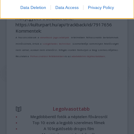
Data Deletion
Data Access
Privacy Policy
A bejegyzés trackback címe:
https://kulturpart.hu/api/trackback/id/7917656
Kommentek:
A hozzászólások a
vonatkozó jogszabályok
értelmében felhasználói tartalomnak
minősülnek, értük a
szolgáltatás technikai
üzemeltetője semmilyen felelősséget
nem vállal, azokat nem ellenőrzi. Kifogás esetén forduljon a blog szerkesztőjéhez.
Részletek a
Felhasználási feltételekben
és az
adatvédelmi tájékoztatóban
.
Legolvasottabb
Megdöbbentő fotók a néptelen fővárosról
Top 10: ezek a legjobb szerelmes filmek
A 10 legütősebb drogos film