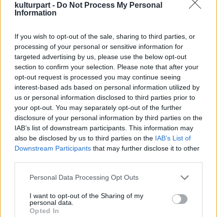
korábban azt mondta, dala végén a refrént
kulturpart -
Do Not Process My Personal
svédül akarja énekelni Malmőben, ami nem
Information
okozhat problémát, mert az őt kísérő gitáros,
Kővágó Dániel Svédországban tanult.
If you wish to opt-out of the sale, sharing to third parties, or
processing of your personal or sensitive information for
Az Eurovíziós Dalfesztivál május 14. és 18.
targeted advertising by us, please use the below opt-out
között lesz a svédországi városban. Idén 39
section to confirm your selection. Please note that after your
opt-out request is processed you may continue seeing
ország vesz részt az Európai
interest-based ads based on personal information utilized by
Műsorszolgáltatók Szövetsége (EBU) által
us or personal information disclosed to third parties prior to
szervezett versenyen, a Kedvesem a második
your opt-out. You may separately opt-out of the further
elődöntőben, május 16-án hangzik el 12-es
disclosure of your personal information by third parties on the
sorszámmal. A dalfesztivált ezúttal azért
IAB’s list of downstream participants. This information may
rendezik Svédországban, mert tavaly
also be disclosed by us to third parties on the
IAB’s List of
Bakuban egy svéd énekesnő, Loreen nyert
Downstream Participants
that may further disclose it to other
Euphoria című dalával.
third parties.
Please note that this website/app uses one or more Google
Personal Data Processing Opt Outs
A versenyt először 1956-ban rendezték meg,
services and may gather and store information including but
a legjobb magyar helyezést Bayer Friderika
not limited to your visit or usage behaviour. You may click to
I want to opt-out of the Sharing of my
érte el, aki Jeney Szilveszter szerzeményével,
personal data.
grant or deny consent to Google and its third-party tags to
Opted In
a
Kinek mondjam el vétkeimet?
című dallal
use your data for below specified purposes in below Google