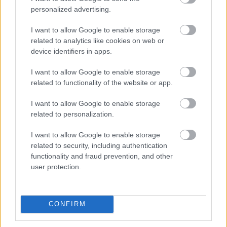
personalized advertising.
JJ MEGNYERTE AZ EUROVÍZIÓS DALFESZTIVÁLT,
MELYBEN A BUDAPEST SCORING ORCHESTRA IS
I want to allow Google to enable storage
KÖZREMŰKÖDÖTT
related to analytics like cookies on web or
device identifiers in apps.
I want to allow Google to enable storage
related to functionality of the website or app.
I want to allow Google to enable storage
related to personalization.
ELSTARTOLT A MŰVÉSZETEK VÖLGYE
I want to allow Google to enable storage
related to security, including authentication
functionality and fraud prevention, and other
user protection.
CONFIRM
AZ EMBERSÉG ÜNNEPE