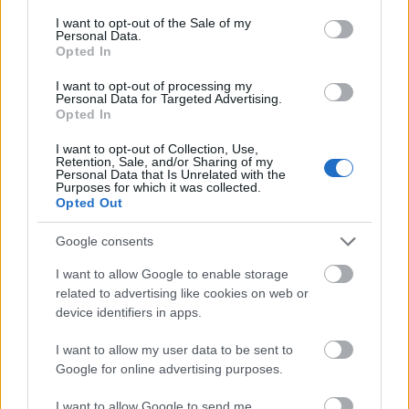
1994-ben negyedik lett Dublinban. A verseny
consent section.
I want to opt-out of the Sale of my
korábbi indulói közül sokan világsztárrá
Personal Data.
Opted In
váltak, köztük a svéd sikercsapat, az ABBA, a
brit Cliff Richard, Olivia Newton-John, a
I want to opt-out of processing my
Shadows együttes, az izraeli Ofra Haza vagy
Personal Data for Targeted Advertising.
Opted In
az egykor svájci színekben induló kanadai
Céline Dion.
I want to opt-out of Collection, Use,
Retention, Sale, and/or Sharing of my
Personal Data that Is Unrelated with the
Forrás:
MTI
Purposes for which it was collected.
Opted Out
Google consents
I want to allow Google to enable storage
Zene
Eurovíziós Dalfesztivál
related to advertising like cookies on web or
device identifiers in apps.
I want to allow my user data to be sent to
Google for online advertising purposes.
I want to allow Google to send me