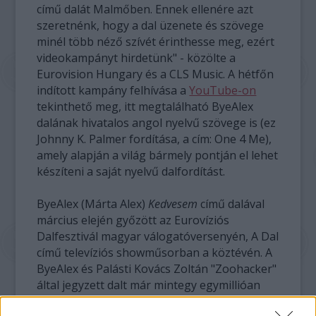
című dalát Malmőben. Ennek ellenére azt
szeretnénk, hogy a dal üzenete és szövege
minél több néző szívét érinthesse meg, ezért
videokampányt hirdetünk" - közölte a
Eurovision Hungary és a CLS Music. A hétfőn
indított kampány felhívása a
YouTube-on
tekinthető meg, itt megtalálható ByeAlex
dalának hivatalos angol nyelvű szövege is (ez
Johnny K. Palmer fordítása, a cím: One 4 Me),
amely alapján a világ bármely pontján el lehet
készíteni a saját nyelvű dalfordítást.
ByeAlex (Márta Alex)
Kedvesem
című dalával
március elején győzött az Eurovíziós
Dalfesztivál magyar válogatóversenyén, A Dal
című televíziós showműsorban a köztévén. A
ByeAlex és Palásti Kovács Zoltán "Zoohacker"
által jegyzett dalt már mintegy egymillióan
látták a YouTube videomegosztón. A zenész