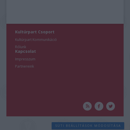
Kultúrpart Csoport
Kultúrpart Kommunikáció
Rólunk
Kapcsolat
Impresszum
Partnereink
SÜTI BEÁLLÍTÁSOK MÓDOSÍTÁSA