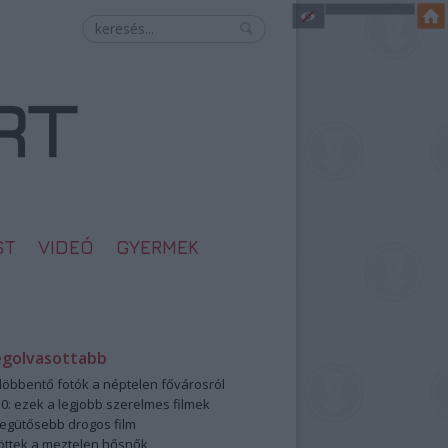
ST
VIDEÓ
GYERMEK
egolvasottabb
öbbentő fotók a néptelen fővárosról
0: ezek a legjobb szerelmes filmek
legütősebb drogos film
öttek a meztelen hősnők