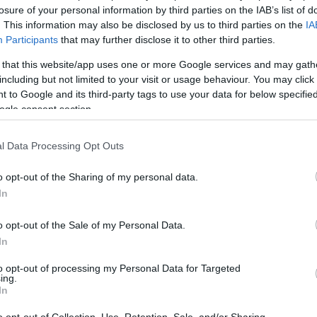
losure of your personal information by third parties on the IAB’s list of
. This information may also be disclosed by us to third parties on the
IA
Participants
that may further disclose it to other third parties.
 that this website/app uses one or more Google services and may gath
including but not limited to your visit or usage behaviour. You may click 
fotó: hirado.hu
 to Google and its third-party tags to use your data for below specifi
ogle consent section.
edése fejében családja félmillió rubel (mintegy 3,5
 értékű óvadékot tett volna le, emellett több mint
l Data Processing Opt Outs
ázigazgató vállalt érte kezességet. A
 védelmébe Dmitricsenkót a bíróságnak írt
o opt-out of the Sharing of my personal data.
vai Nagyszínház háromszáz művésze fordult nyílt
In
yben azt írták, hogy szerintük Pavel Dmitricsenko
erte be a felbujtó szerepét.
o opt-out of the Sale of my Personal Data.
In
nt most azért kellett volna szabadon engedni, mert
ljon, edze magát. A fogva tartás ugyanis nagyon
to opt-out of processing my Personal Data for Targeted
ing.
. A Rosszija 24 televízió bíróságon készült felvételei
In
isimult, a férfi jó kondícióban van. Anatolij