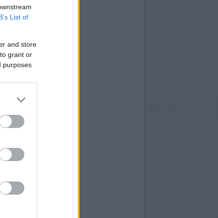
 downstream
B’s List of
er and store
to grant or
ed purposes