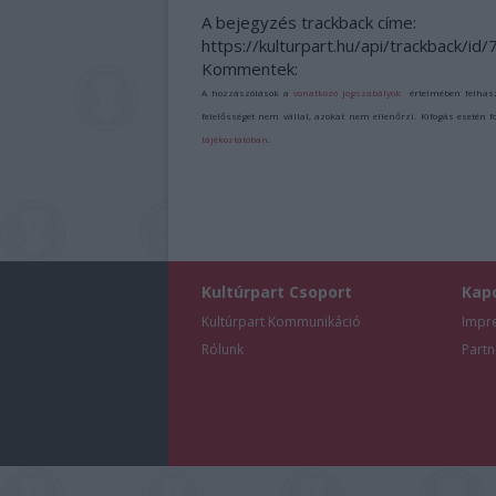
A bejegyzés trackback címe:
https://kulturpart.hu/api/trackback/id
Kommentek:
A hozzászólások a
vonatkozó jogszabályok
értelmében felhas
felelősséget nem vállal, azokat nem ellenőrzi. Kifogás esetén 
tájékoztatóban
.
Kultúrpart Csoport
Kap
Kultúrpart Kommunikáció
Impr
Rólunk
Partn