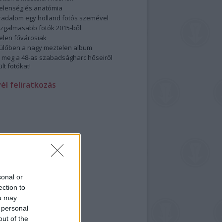
elenség és anatómia
rradalom egy holland fotós szemével
izgalmasabb fotók 2015-ből
elen fővárosiak
ülőben a nagy meztelen album
 meg a 48-as szabadságharc hőseiről
lt fotókat!
vél feliratkozás
sonal or
ection to
ou may
 personal
out of the