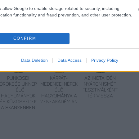
o allow Google to enable storage related to security, including
cation functionality and fraud prevention, and other user protection.
CONFIRM
Data Deletion
Data Access
Privacy Policy
PÜNKÖSDI
KÁRPÁT-
AZ INOTA IDÉN
ÖRÖKSÉG ÜNNEP
MEDENCEI NÉPEK
NYÁRON ISMÉT
– ÉLŐ
ÉLŐ
FESZTIVÁLKÉNT
HAGYOMÁNYOK
HAGYOMÁNYA A
TÉR VISSZA
ÉS KÖZÖSSÉGEK
ZENEAKADÉMIÁN
A SKANZENBEN