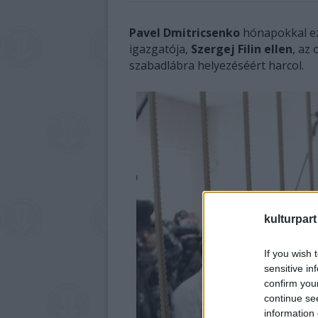
Pavel Dmitricsenko
hónapokkal eze
igazgatója,
Szergej Filin ellen
, az
szabadlábra helyezéséért harcol.
kulturpart
If you wish 
sensitive in
confirm you
continue se
information 