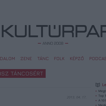
ODALOM
ZENE
TÁNC
FOLK
KÉPZŐ
PODCA
OSZ TÁNCOSÉRT
L
Megd
Top 1
2013. 04. 17.
A 10 
Megj