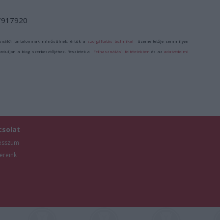
/7917920
ználói tartalomnak minősülnek, értük a
szolgáltatás technikai
üzemeltetője semmilyen
forduljon a blog szerkesztőjéhez. Részletek a
Felhasználási feltételekben
és az
adatvédelmi
csolat
esszum
ereink