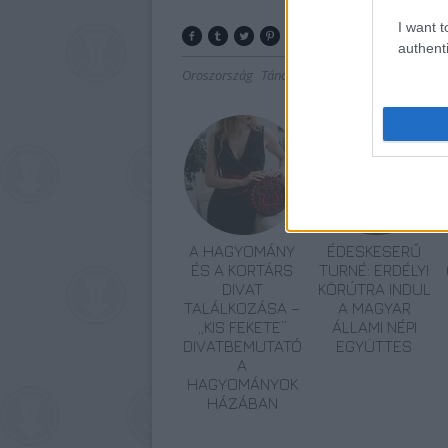
I want t
authenti
Oroszország
Tánc
Bűn
Balett
A HAGYOMÁNY
ÉDESKESERŰ
ÉS A KORTÁRS
TURNÉ: ERDÉLYI
DIVAT
KÖRÚTRA INDUL
TALÁLKOZÁSA –
A MAGYAR
„KIS FEKETE”
ÁLLAMI NÉPI
DIVATBEMUTATÓ
EGYÜTTES
A
HAGYOMÁNYOK
HÁZÁBAN