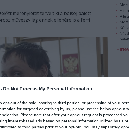
Mezt
A fo
lőtt merényletet tervelt ki a bolsoj balett
A leg
 orosz művészvilág ennek ellenére is a férfi
Mezt
Kész
Nézd
készü
Hírle
 -
Do Not Process My Personal Information
to opt-out of the sale, sharing to third parties, or processing of your per
formation for targeted advertising by us, please use the below opt-out s
r selection. Please note that after your opt-out request is processed y
eing interest-based ads based on personal information utilized by us or
disclosed to third parties prior to your opt-out. You may separately opt-