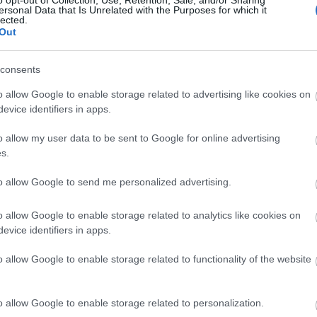
ezérigazgatója korábban ígéretet tett arra, hogy
o opt-out of Collection, Use, Retention, Sale, and/or Sharing
ersonal Data that Is Unrelated with the Purposes for which it
 Dmitricsenko a társulat tagja maradhat.
lected.
Out
nappal hosszabbították meg Dmitricsenko
ius 7-én a támadás elkövetésével és az abban való
consents
együtt vettek őrizetbe. A moszkvai rendőrség
o allow Google to enable storage related to advertising like cookies on
 befejeződött, és azért kell Dmitricsenkót
evice identifiers in apps.
gból várják az igazságügyi orvosszakértői
o allow my user data to be sent to Google for online advertising
s.
sulatának művészeti igazgatóját január 17-én egy
 fröcskölte le lakása előtt. A 42 éves egykor
to allow Google to send me personalized advertising.
égési sérüléseket szenvedett arcán, és a látása is
gy németországi klinikán kezelik, mert a januári
o allow Google to enable storage related to analytics like cookies on
szeme súlyosan megsérült. Orvosai egyelőre nem
evice identifiers in apps.
issza Oroszországba. A Bolsoj művészeti
o allow Google to enable storage related to functionality of the website
etátültetést szeretnének elvégezni a szemén.
o allow Google to enable storage related to personalization.