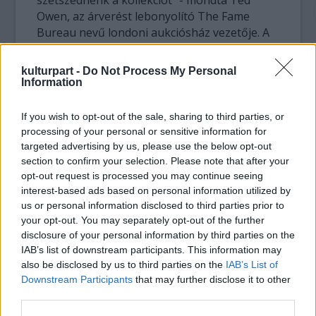
szétszednénk a kollekciót" - mondta Ted
Owen, az árverést lebonyolító The Fame
Bureau nevű londoni aukciósház vezetője. A
gyűjteménynek igen kalandos története van.
Owen szerint a tárgyakat valószínűleg a
kulturpart -
Do Not Process My Personal
banda egyik tagjának hozzátartozója tette
Information
egy floridai raktárba az 1970-es évek
közepén, hogy biztonságban legyenek.
If you wish to opt-out of the sale, sharing to third parties, or
processing of your personal or sensitive information for
Amikor azonban a raktár bérleti díját hosszú
targeted advertising by us, please use the below opt-out
időn át nem fizették, a dobozokat
section to confirm your selection. Please note that after your
opt-out request is processed you may continue seeing
felbontatlanul eladták valakinek, akinek
interest-based ads based on personal information utilized by
feltehetőleg nem volt tudomása azok
us or personal information disclosed to third parties prior to
tartalmáról. A szerencsés vásárló később
your opt-out. You may separately opt-out of the further
felkereste Owent, hogy segítsen megbecsülni
disclosure of your personal information by third parties on the
a gyűjtemény értékét a rock emléktárgyak
IAB’s list of downstream participants. This information may
piacán. A kollekciót ezután befektetők egy
also be disclosed by us to third parties on the
IAB’s List of
csoportja vásárolta meg.
Downstream Participants
that may further disclose it to other
third parties.
Az együttes természetesen megpróbálta