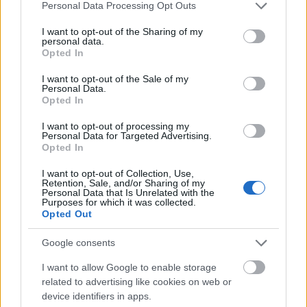
Please note that this website/app uses one or more Google
Personal Data Processing Opt Outs
megszerezni a dobozokat, de az erre irányuló
services and may gather and store information including but
jogi törekvések elbuktak.
not limited to your visit or usage behaviour. You may click to
I want to opt-out of the Sharing of my
personal data.
grant or deny consent to Google and its third-party tags to
Opted In
use your data for below specified purposes in below Google
consent section.
I want to opt-out of the Sale of my
Personal Data.
Opted In
I want to opt-out of processing my
Personal Data for Targeted Advertising.
Opted In
I want to opt-out of Collection, Use,
Retention, Sale, and/or Sharing of my
Personal Data that Is Unrelated with the
Purposes for which it was collected.
Opted Out
Fotó: messenger-inquirer.com
Google consents
I want to allow Google to enable storage
Forrás:
MTI
related to advertising like cookies on web or
device identifiers in apps.