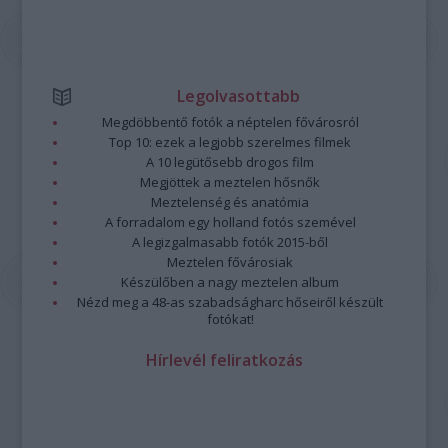
Legolvasottabb
Megdöbbentő fotók a néptelen fővárosról
Top 10: ezek a legjobb szerelmes filmek
A 10 legütősebb drogos film
Megjöttek a meztelen hősnők
Meztelenség és anatómia
A forradalom egy holland fotós szemével
A legizgalmasabb fotók 2015-ből
Meztelen fővárosiak
Készülőben a nagy meztelen album
Nézd meg a 48-as szabadságharc hőseiről készült
fotókat!
Hírlevél feliratkozás