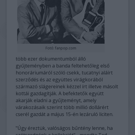
Fotó: fanpop.com
több ezer dokumentumból álló
gyűjteményben a banda feltehetőleg első
honoráriumáról szóló csekk, tucatnyi aláírt
szerződés és az együttes virágkorából
származó slágereinek kézzel írt illetve másolt
kottái gazdagítják. A befektetők együtt
akarják eladni a gyűjteményt, amely
várakozásaik szerint több millió dollárért
cserél gazdát a május 15-én lezáruló liciten.
"Úgy éreztük, valóságos bűntény lenne, ha