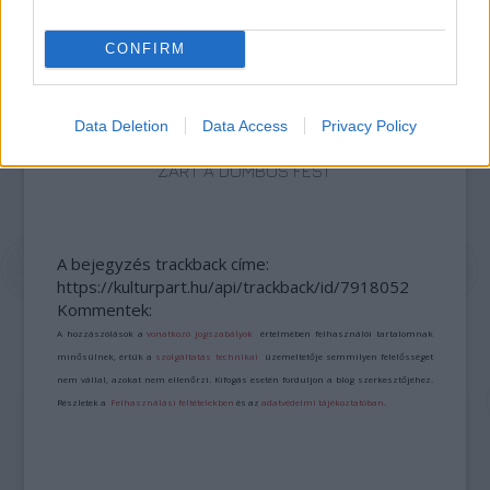
CONFIRM
Data Deletion
Data Access
Privacy Policy
„AZ EMBERT EMBERRÉ TETTE…” – VASÁRNAP
ZÁRT A DOMBOS FEST
A bejegyzés trackback címe:
https://kulturpart.hu/api/trackback/id/7918052
Kommentek:
A hozzászólások a
vonatkozó jogszabályok
értelmében felhasználói tartalomnak
minősülnek, értük a
szolgáltatás technikai
üzemeltetője semmilyen felelősséget
nem vállal, azokat nem ellenőrzi. Kifogás esetén forduljon a blog szerkesztőjéhez.
Részletek a
Felhasználási feltételekben
és az
adatvédelmi tájékoztatóban
.