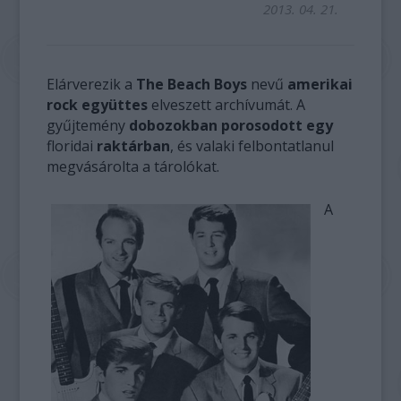
2013. 04. 21.
Elárverezik a
The Beach Boys
nevű
amerikai
rock együttes
elveszett archívumát. A
gyűjtemény
dobozokban porosodott egy
floridai
raktárban
, és valaki felbontatlanul
megvásárolta a tárolókat.
A