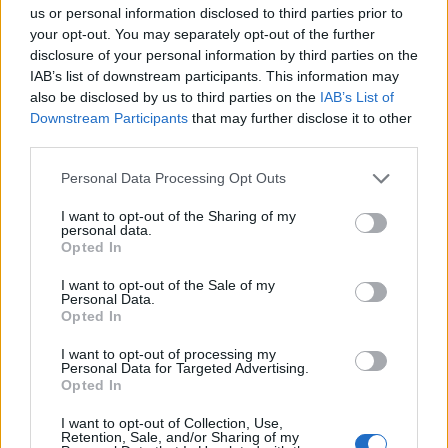
szükséges forrásokat kutatnak fel. Harper
us or personal information disclosed to third parties prior to
azonban egy űrhajósnő megmentése után
your opt-out. You may separately opt-out of the further
másképp kezdi látni a dolgokat.
disclosure of your personal information by third parties on the
IAB’s list of downstream participants. This information may
Az észak-amerikai mozis toplistán a
Feledés
also be disclosed by us to third parties on the
IAB’s List of
után a
42
című sportdráma lett a második 18
Downstream Participants
that may further disclose it to other
millió dolláros jegyeladással, a
Croodék
című
third parties.
animációs film pedig a harmadik 9,5 millió
Please note that this website/app uses one or more Google
Personal Data Processing Opt Outs
dollárral.
services and may gather and store information including but
not limited to your visit or usage behaviour. You may click to
I want to opt-out of the Sharing of my
Forrás:
MTI
personal data.
grant or deny consent to Google and its third-party tags to
Opted In
use your data for below specified purposes in below Google
consent section.
I want to opt-out of the Sale of my
Personal Data.
Opted In
Film
Tom Cruise
I want to opt-out of processing my
Personal Data for Targeted Advertising.
Opted In
I want to opt-out of Collection, Use,
Retention, Sale, and/or Sharing of my