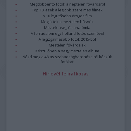
Megdöbbentő fotók a néptelen fővárosról
Top 10: ezek a legjobb szerelmes filmek
A 10 legütősebb drogos film
Megjöttek a meztelen hősnők
Meztelenség és anatómia
A forradalom egy holland fotós szemével
A legizgalmasabb fotók 2015-ből
Meztelen fővárosiak
Készülőben a nagy meztelen album
Nézd meg a 48-as szabadságharc hőseiről készült
fotókat!
Hírlevél feliratkozás