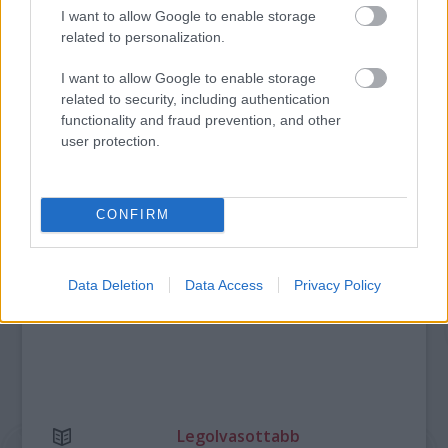
I want to allow Google to enable storage
SZÁGULDÁS, SÁRKÁNYOK, ROSSZFIÚK – A NYÁR
related to personalization.
10 LEGKEDVELTEBB MOZIJA MAGYARORSZÁGON
I want to allow Google to enable storage
related to security, including authentication
functionality and fraud prevention, and other
A bejegyzés trackback címe:
user protection.
https://kulturpart.hu/api/trackback/id/7918096
Kommentek:
A hozzászólások a
vonatkozó jogszabályok
értelmében felhasználói tartalomnak
CONFIRM
minősülnek, értük a
szolgáltatás technikai
üzemeltetője semmilyen felelősséget
nem vállal, azokat nem ellenőrzi. Kifogás esetén forduljon a blog szerkesztőjéhez.
Részletek a
Felhasználási feltételekben
és az
adatvédelmi tájékoztatóban
.
Data Deletion
Data Access
Privacy Policy
Legolvasottabb