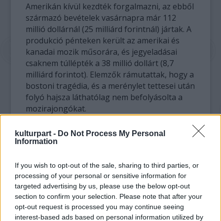
Amerikán kívül kezdték forgalmazni, az ebből
származó bevételek vasárnapra már 112
millió dollárnál (25 milliárd forintnál) jártak. A
produkció pénteken került az amerikai és
kanadai mozik műsorára, és jegyeladásai
csaknem túllépték a 38 millió dollárt (8,7
milliárd forintot). Elemzők rámutattak, hogy a
bostoni tragédia, és a merénylet tettesei után
folyó hajsza láthatólag nem befolyásolta a
mozirajongókat.
Kosinski 2010-ben a
Tron: Örökség
című akció
kulturpart -
Do Not Process My Personal
Information
sci-fivel debütált rendezőként. A
Feledés
a
második nagyjátékfilmje, a főszerepekben
Cruise, Morgan Freeman és Olga Kurylenko
If you wish to opt-out of the sale, sharing to third parties, or
látható. A történet főhőse Jack Harper
processing of your personal or sensitive information for
targeted advertising by us, please use the below opt-out
robotrepülő-szerelő (Cruise), aki abban a
section to confirm your selection. Please note that after your
küldetésben vesz részt, melynek során a
opt-out request is processed you may continue seeing
Földön pusztító háború után az élethez
interest-based ads based on personal information utilized by