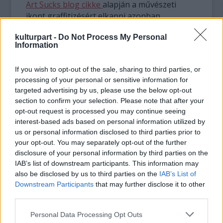
Art Sucks blog cikke
alapján a művészeti
ikont graffitizésért elkapni azonban
hasonlóan abszurd, mint Bob Marley-t
kulturpart -
Do Not Process My Personal
füvezésért rácsok mögé csukni.
Information
A '80-as években Keith Haring és Kenny
If you wish to opt-out of the sale, sharing to third parties, or
Scharf a korosodó Andy Warhollal együtt
processing of your personal or sensitive information for
meghatározó alakjai voltak a New York-i
targeted advertising by us, please use the below opt-out
művészeti szcénának. Warhollal ellentétben a
section to confirm your selection. Please note that after your
két fiatalabb alkotó viszont nemcsak a
opt-out request is processed you may continue seeing
galériákban, hanem az utcákon is hoztak
interest-based ads based on personal information utilized by
létre műveket. Az idén 55 éves Scharf
us or personal information disclosed to third parties prior to
továbbra is mindkét megjelenési felületet
your opt-out. You may separately opt-out of the further
használja, annak ellenére, hogy már nem a
disclosure of your personal information by third parties on the
IAB’s list of downstream participants. This information may
fiatalabb generációhoz tartozik.
also be disclosed by us to third parties on the
IAB’s List of
Downstream Participants
that may further disclose it to other
third parties.
Please note that this website/app uses one or more Google
Personal Data Processing Opt Outs
services and may gather and store information including but