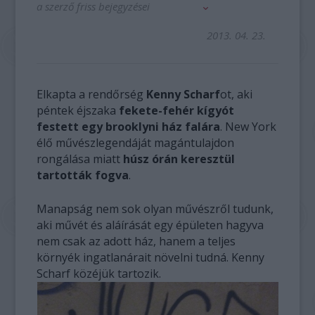
a szerző friss bejegyzései
2013. 04. 23.
Elkapta a rendőrség
Kenny Scharf
ot, aki
péntek éjszaka
fekete-fehér kígyót
festett egy brooklyni ház falára
. New York
élő művészlegendáját magántulajdon
rongálása miatt
húsz órán keresztül
tartották fogva
.
Manapság nem sok olyan művészről tudunk,
aki művét és aláírását egy épületen hagyva
nem csak az adott ház, hanem a teljes
környék ingatlanárait növelni tudná. Kenny
Scharf közéjük tartozik.