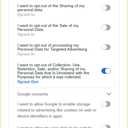
not limited to your visit or usage behaviour. You may click to
I want to opt-out of the Sharing of my
personal data.
grant or deny consent to Google and its third-party tags to
Opted In
use your data for below specified purposes in below Google
consent section.
I want to opt-out of the Sale of my
Personal Data.
Opted In
I want to opt-out of processing my
Kenny Scharf munka közben
Personal Data for Targeted Advertising.
Opted In
Napjaink képzőművészetének kiemelkedő
I want to opt-out of Collection, Use,
alakjai, mint Banksy vagy Scharf minden
Retention, Sale, and/or Sharing of my
Personal Data that Is Unrelated with the
alkalommal, amikor nem a stúdiójukban
Purposes for which it was collected.
festenek, több százezer dollár bevételtől
Opted Out
esnek el. Ennek ellenére Kenny Scharf
Google consents
önkéntes alapon hagyja ott műveit New York
utcáinak tűzfalain, kórházain és egyéb
I want to allow Google to enable storage
épületein. És nem valószínű, hogy akár egy
related to advertising like cookies on web or
rövid letartóztatás elrettentené attól, hogy
device identifiers in apps.
folytassa ezt a tevékenységét.
I want to allow my user data to be sent to