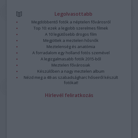
Legolvasottabb
Megdöbbentő fotók a néptelen fővárosról
Top 10: ezek a legjobb szerelmes filmek
A 10 legütősebb drogos film
Megjöttek a meztelen hősnők
Meztelenség és anatómia
A forradalom egy holland fotós szemével
A legizgalmasabb fotók 2015-ből
Meztelen fővárosiak
Készülőben a nagy meztelen album
Nézd meg a 48-as szabadságharc hőseiről készült
fotókat!
Hírlevél feliratkozás