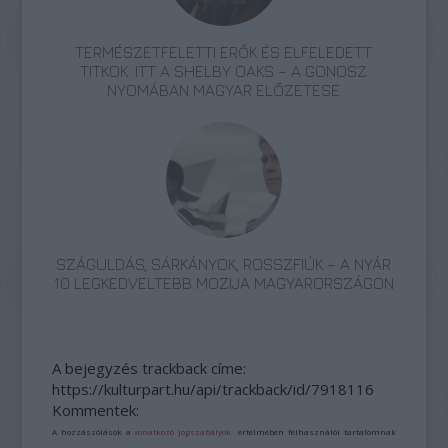
TERMÉSZETFELETTI ERŐK ÉS ELFELEDETT
TITKOK: ITT A SHELBY OAKS – A GONOSZ
NYOMÁBAN MAGYAR ELŐZETESE
SZÁGULDÁS, SÁRKÁNYOK, ROSSZFIÚK – A NYÁR
10 LEGKEDVELTEBB MOZIJA MAGYARORSZÁGON
A bejegyzés trackback címe:
https://kulturpart.hu/api/trackback/id/7918116
Kommentek:
A hozzászólások a
vonatkozó jogszabályok
értelmében felhasználói tartalomnak