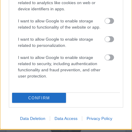
még egy porcelán őzike sem.
related to analytics like cookies on web or
device identifiers in apps.
I want to allow Google to enable storage
related to functionality of the website or app.
Ausztrália
Film
Németország
II. Világháború
Titanic
Filmfesztivál
I want to allow Google to enable storage
related to personalization.
I want to allow Google to enable storage
related to security, including authentication
functionality and fraud prevention, and other
user protection.
SZEMBE MERSZ NÉZNI AZZAL, AKIVÉ
VÁLHATTÁL VOLNA?
CONFIRM
Data Deletion
Data Access
Privacy Policy