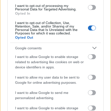
I want to opt-out of processing my
Personal Data for Targeted Advertising.
Opted In
I want to opt-out of Collection, Use,
Retention, Sale, and/or Sharing of my
Personal Data that Is Unrelated with the
Purposes for which it was collected.
Opted Out
Google consents
A Lore-t jó nézni, mert olyan aprólékosan és
I want to allow Google to enable storage
pontosan fókuszál egy-egy jelentéktelennek
related to advertising like cookies on web or
tűnő, de valójában rendkívül fontos
device identifiers in apps.
darabkára, mintha a részletek önmagukban
való vizsgálata megadná a nagy egész
I want to allow my user data to be sent to
értelmét. Cate Shortland rendezőnek sikerült
Google for online advertising purposes.
ezekből a lenyűgöző kirakós-darabkákból
I want to allow Google to send me
egy kerek egészet kanyarítania, és
personalized advertising.
megteremtenie egy olyan világ hangulatát,
ahol már semmi sem az, mint előtte volt –
I want to allow Google to enable storage