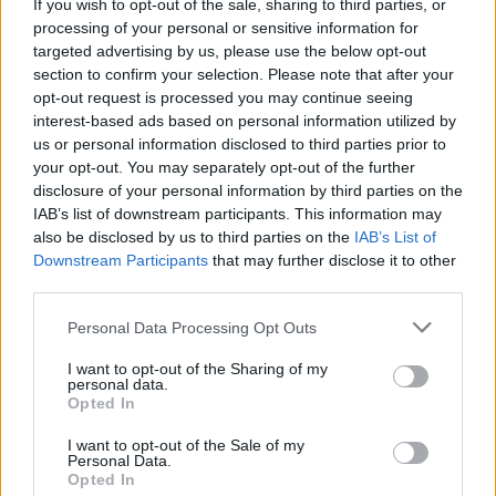
If you wish to opt-out of the sale, sharing to third parties, or
részletenként hagyja el a gyerekkorát, ahogy
processing of your personal or sensitive information for
a felesleges ruháikat, könyveiket és a
targeted advertising by us, please use the below opt-out
menekülésre tartogatott vagyontárgyaikat is.
section to confirm your selection. Please note that after your
A háborús gyerekek hiába nem vettek részt
opt-out request is processed you may continue seeing
tevékenyen a harcokban, bennük sokkal
interest-based ads based on personal information utilized by
inkább betokozódott és megrohadt valami,
us or personal information disclosed to third parties prior to
mint a felnőttekben. Hiszen fogalmuk sem
your opt-out. You may separately opt-out of the further
disclosure of your personal information by third parties on the
volt, hogy voltaképpen miben vesznek részt,
IAB’s list of downstream participants. This information may
és egy burokból sokkal keményebb az
also be disclosed by us to third parties on the
IAB’s List of
ébredés, mint az önként vállalt
Downstream Participants
that may further disclose it to other
elköteleződésből.
third parties.
Please note that this website/app uses one or more Google
Personal Data Processing Opt Outs
services and may gather and store information including but
not limited to your visit or usage behaviour. You may click to
I want to opt-out of the Sharing of my
personal data.
grant or deny consent to Google and its third-party tags to
Opted In
use your data for below specified purposes in below Google
consent section.
I want to opt-out of the Sale of my
Personal Data.
Opted In