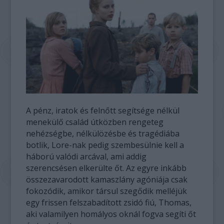
A pénz, iratok és felnőtt segítsége nélkül
menekülő család útközben rengeteg
nehézségbe, nélkülözésbe és tragédiába
botlik, Lore-nak pedig szembesülnie kell a
háború valódi arcával, ami addig
szerencsésen elkerülte őt. Az egyre inkább
összezavarodott kamaszlány agóniája csak
fokozódik, amikor társul szegődik melléjük
egy frissen felszabadított zsidó fiú, Thomas,
aki valamilyen homályos oknál fogva segíti őt