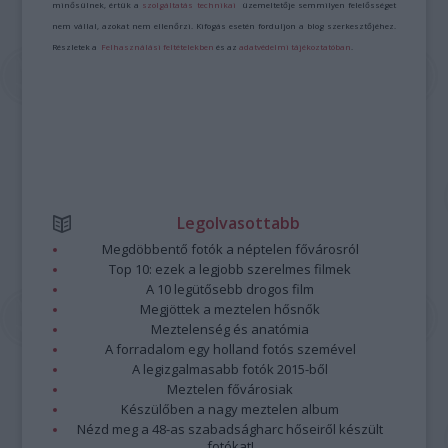
minősülnek, értük a
szolgáltatás technikai
üzemeltetője semmilyen felelősséget
nem vállal, azokat nem ellenőrzi. Kifogás esetén forduljon a blog szerkesztőjéhez.
Részletek a
Felhasználási feltételekben
és az
adatvédelmi tájékoztatóban
.
Legolvasottabb
Megdöbbentő fotók a néptelen fővárosról
Top 10: ezek a legjobb szerelmes filmek
A 10 legütősebb drogos film
Megjöttek a meztelen hősnők
Meztelenség és anatómia
A forradalom egy holland fotós szemével
A legizgalmasabb fotók 2015-ből
Meztelen fővárosiak
Készülőben a nagy meztelen album
Nézd meg a 48-as szabadságharc hőseiről készült
fotókat!