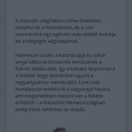
A második világháború kimeríthetetlen
témaforrás a filmeseknek, de a
Lore
szerencsére egy egészen más oldalát mutatja
be a világégés végnapjainak.
Hannelore szülei, a katona apja és szikár
anyja háborús bűnösnek minősülnek a
Führer halála után, így a kamasz lányra hárul
a feladat, hogy testvérével együtt a
nagyanyjukhoz meneküljön. Lore csak
homályosan emlékszik a nagyanyja házára,
ami meglehetősen messze van a Fekete-
erődőtől – a felosztott Németországban
pedig kissé nehézkes az utazás.