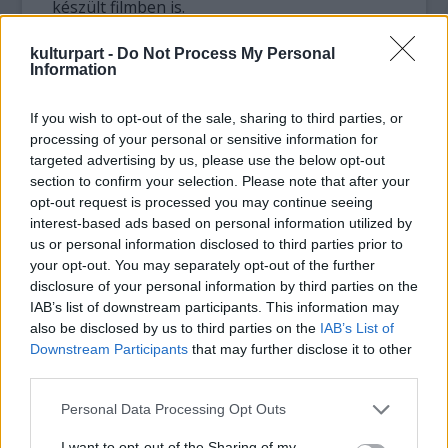
készült filmben is.
Az 1969-es koncert után megjelent
Alarm
kulturpart -
Do Not Process My Personal
Information
Clock
című lemezét a legjobb harminc között
jegyezték Amerikában. Havens később
If you wish to opt-out of the sale, sharing to third parties, or
színészkedett is, és saját lemezkiadót
processing of your personal or sensitive information for
alapított.
targeted advertising by us, please use the below opt-out
Utoljára 2009-ben állt a nagyközönség elé,
section to confirm your selection. Please note that after your
amikor fellépett a Woodstocki Fesztivál
opt-out request is processed you may continue seeing
negyvenedik évfordulója alkalmából
interest-based ads based on personal information utilized by
megrendezett emlékkoncerten.
us or personal information disclosed to third parties prior to
your opt-out. You may separately opt-out of the further
disclosure of your personal information by third parties on the
IAB’s list of downstream participants. This information may
also be disclosed by us to third parties on the
IAB’s List of
Downstream Participants
that may further disclose it to other
third parties.
Please note that this website/app uses one or more Google
Personal Data Processing Opt Outs
services and may gather and store information including but
not limited to your visit or usage behaviour. You may click to
I want to opt-out of the Sharing of my