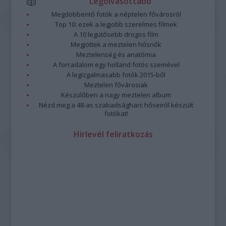
Legolvasottabb
Megdöbbentő fotók a néptelen fővárosról
Top 10: ezek a legjobb szerelmes filmek
A 10 legütősebb drogos film
Megjöttek a meztelen hősnők
Meztelenség és anatómia
A forradalom egy holland fotós szemével
A legizgalmasabb fotók 2015-ből
Meztelen fővárosiak
Készülőben a nagy meztelen album
Nézd meg a 48-as szabadságharc hőseiről készült
fotókat!
Hírlevél feliratkozás