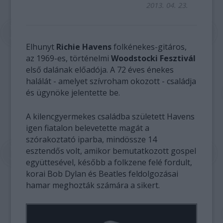
2013. 04. 23.
Elhunyt
Richie Havens
folkénekes-gitáros,
az 1969-es, történelmi
Woodstocki Fesztivál
első dalának előadója. A 72 éves énekes
halálát - amelyet szívroham okozott - családja
és ügynöke jelentette be.
A kilencgyermekes családba született Havens
igen fiatalon belevetette magát a
szórakoztató iparba, mindössze 14
esztendős volt, amikor bemutatkozott gospel
együttesével, később a folkzene felé fordult,
korai Bob Dylan és Beatles feldolgozásai
hamar meghozták számára a sikert.