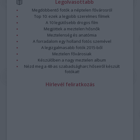
Legolvasottabb
Megdöbbentő fotók a néptelen fővárosról
Top 10: ezek a legjobb szerelmes filmek
A 10 legütősebb drogos film
Megjöttek a meztelen hősnők
Meztelenség és anatómia
A forradalom egy holland fotós szemével
A legizgalmasabb fotók 2015-ből
Meztelen fővárosiak
Készülőben a nagy meztelen album
Nézd meg a 48-as szabadságharc hőseiről készült
fotókat!
Hírlevél feliratkozás