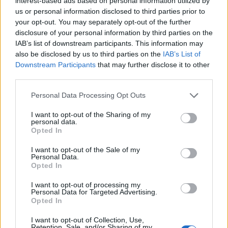
interest-based ads based on personal information utilized by
hiánytalanul meg tudta nevezni a vizsgán a
us or personal information disclosed to third parties prior to
svájci kormánynak mind a hét tagját is.
your opt-out. You may separately opt-out of the further
disclosure of your personal information by third parties on the
A nyilvánosságtól utolsó, 2009-es turnéja
IAB’s list of downstream participants. This information may
után visszavonult Tina Turner nem
also be disclosed by us to third parties on the
IAB’s List of
kényszerül megválni amerikai útlevelétől,
Downstream Participants
that may further disclose it to other
mert Svájc engedélyezi akárhány
third parties.
állampolgárság megtartását. Saját bevallása
Please note that this website/app uses one or more Google
Personal Data Processing Opt Outs
szerint az énekesnő nagyon kötődik
services and may gather and store information including but
választott hazájához, ahol különösképpen
not limited to your visit or usage behaviour. You may click to
I want to opt-out of the Sharing of my
tetszik neki, hogy tiszteletben tartják
personal data.
grant or deny consent to Google and its third-party tags to
Opted In
magánéletét.
use your data for below specified purposes in below Google
consent section.
I want to opt-out of the Sale of my
Forrás:
Hirado.hu
Personal Data.
Opted In
I want to opt-out of processing my
Personal Data for Targeted Advertising.
Opted In
Amerika
Zene
Svájc
I want to opt-out of Collection, Use,
Retention, Sale, and/or Sharing of my