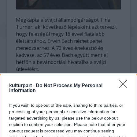
Megkapta a svájci állampolgárságot Tina
Turner, aki következő lépésként azt tervezi,
hogy feleségül megy 16 évvel fiatalabb
élettársához, Erwin Bach német zenei
menedzserhez. A 73 éves énekesnő és
kedvese, az 57 éves Bach együtt ment el
hétfőn a bevándorlási hivatalba a svájci
útlevélért.
Az 1995 óta az alpesi országban élő egykori
kulturpart -
Do Not Process My Personal
rockbálvány magántanártól vett intenzív
Information
német nyelvleckét, hogy sikeresen letehesse
az állampolgársági vizsgát. Turner
If you wish to opt-out of the sale, sharing to third parties, or
mindazonáltal az irodalmi németet biflázta be
processing of your personal or sensitive information for
a svájci német helyett, amelyet elsajátítani -
targeted advertising by us, please use the below opt-out
section to confirm your selection. Please note that after your
mint mondta - "még nehezebb lett volna". A
opt-out request is processed you may continue seeing
Zürichi-tó partján, Küsnachtban élő híresség