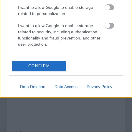
I want to allow Google to enable storage
related to personalization.
„AZ EMBERT EMBERRÉ TETTE…” – VASÁRNAP
ZÁRT A DOMBOS FEST
I want to allow Google to enable storage
related to security, including authentication
functionality and fraud prevention, and other
A bejegyzés trackback címe:
user protection.
https://kulturpart.hu/api/trackback/id/7918192
Kommentek:
A hozzászólások a
vonatkozó jogszabályok
értelmében felhasználói tartalomnak
CONFIRM
minősülnek, értük a
szolgáltatás technikai
üzemeltetője semmilyen felelősséget
nem vállal, azokat nem ellenőrzi. Kifogás esetén forduljon a blog szerkesztőjéhez.
Részletek a
Felhasználási feltételekben
és az
adatvédelmi tájékoztatóban
.
Data Deletion
Data Access
Privacy Policy