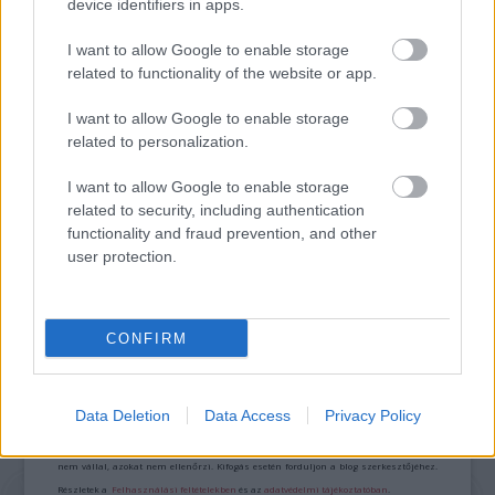
device identifiers in apps.
VAJDASÁGI SZÍNHÁZI ELŐADÁSOK
MUTATKOZNAK BE A 13. VENDÉGVÁRÓ
I want to allow Google to enable storage
FESZTIVÁLON
related to functionality of the website or app.
I want to allow Google to enable storage
related to personalization.
I want to allow Google to enable storage
related to security, including authentication
functionality and fraud prevention, and other
AZ EMBERSÉG ÜNNEPE
user protection.
CONFIRM
A bejegyzés trackback címe:
https://kulturpart.hu/api/trackback/id/7918388
Kommentek:
Data Deletion
Data Access
Privacy Policy
A hozzászólások a
vonatkozó jogszabályok
értelmében felhasználói tartalomnak
minősülnek, értük a
szolgáltatás technikai
üzemeltetője semmilyen felelősséget
nem vállal, azokat nem ellenőrzi. Kifogás esetén forduljon a blog szerkesztőjéhez.
Részletek a
Felhasználási feltételekben
és az
adatvédelmi tájékoztatóban
.