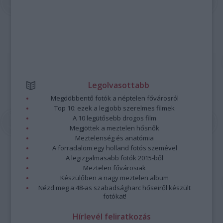
Legolvasottabb
Megdöbbentő fotók a néptelen fővárosról
Top 10: ezek a legjobb szerelmes filmek
A 10 legütősebb drogos film
Megjöttek a meztelen hősnők
Meztelenség és anatómia
A forradalom egy holland fotós szemével
A legizgalmasabb fotók 2015-ből
Meztelen fővárosiak
Készülőben a nagy meztelen album
Nézd meg a 48-as szabadságharc hőseiről készült
fotókat!
Hírlevél feliratkozás