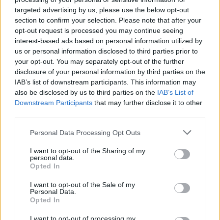
Színház, a Szabad Tér Színház, a Thália
targeted advertising by us, please use the below opt-out
Színház, az Újszínház és a Vígszínház vesz
section to confirm your selection. Please note that after your
opt-out request is processed you may continue seeing
részt.
interest-based ads based on personal information utilized by
us or personal information disclosed to third parties prior to
A színházak programjai között szerepel a
your opt-out. You may separately opt-out of the further
Bábborzongató Barangolás,
az
Ördögölő-
disclosure of your personal information by third parties on the
Csűrdöngölő
, a
Szívből Soul
, az
Alvószínház
IAB’s list of downstream participants. This information may
felnőtteknek
, a
Nézőhorgászat
, a
L'Élek
, a
Kék
also be disclosed by us to third parties on the
IAB’s List of
Angyal Bár
, a
Mozgófénykép-dalok
, a
Best of
Downstream Participants
that may further disclose it to other
Kabaré
című produkció és
A Gondnokság
című
third parties.
színházi sitcom 2. évadának befejező részét is
Please note that this website/app uses one or more Google
Personal Data Processing Opt Outs
láthatják a nézők ezen az estén.
services and may gather and store information including but
not limited to your visit or usage behaviour. You may click to
I want to opt-out of the Sharing of my
A rendezvény részletes programja
itt
personal data.
grant or deny consent to Google and its third-party tags to
Opted In
olvasható.
use your data for below specified purposes in below Google
consent section.
I want to opt-out of the Sale of my
Personal Data.
Opted In
Forrás:
MTI
I want to opt-out of processing my