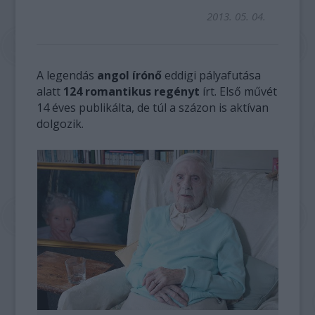
2013. 05. 04.
A legendás
angol írónő
eddigi pályafutása
alatt
124 romantikus regényt
írt. Első művét
14 éves publikálta, de túl a százon is aktívan
dolgozik.