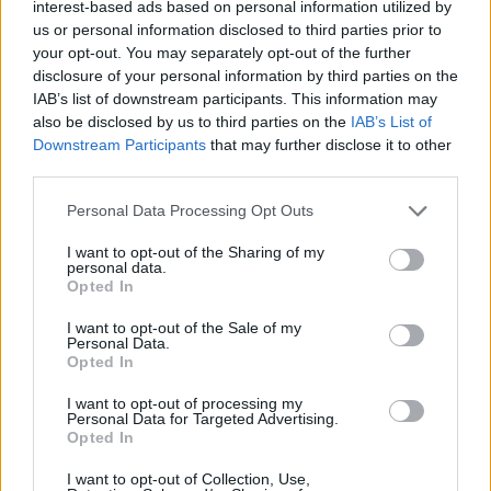
interest-based ads based on personal information utilized by
Churchill szövegeinek szerkesztője volt), 82
us or personal information disclosed to third parties prior to
évesen hagyta magára Idát.
your opt-out. You may separately opt-out of the further
disclosure of your personal information by third parties on the
Az írónő 14 évesen írta meg első könyvét,
IAB’s list of downstream participants. This information may
also be disclosed by us to third parties on the
IAB’s List of
amely ráadásul egy thriller volt, a 30-as
Downstream Participants
that may further disclose it to other
években vált főállású íróvá, s attól kezdve
third parties.
úgyszólván ontotta magából a könyveket.
Többnyire hat hét alatt írt meg egy regényt,
Please note that this website/app uses one or more Google
Personal Data Processing Opt Outs
Legtermékenyebb időszakában öt év alatt 40
services and may gather and store information including but
könyvet jelentetett meg.
not limited to your visit or usage behaviour. You may click to
I want to opt-out of the Sharing of my
personal data.
grant or deny consent to Google and its third-party tags to
Opted In
use your data for below specified purposes in below Google
consent section.
Forrás:
Hirado.hu
I want to opt-out of the Sale of my
Personal Data.
Opted In
I want to opt-out of processing my
Personal Data for Targeted Advertising.
Opted In
Anglia
Irodalom
I want to opt-out of Collection, Use,