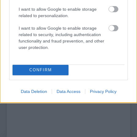
I want to allow Google to enable storage
related to personalization.
ERDŐ VAN IDEBENN: TÓTH MARCSI AZ ÚJ
MARGÓ-DÍJAS
I want to allow Google to enable storage
related to security, including authentication
functionality and fraud prevention, and other
user protection.
A bejegyzés trackback címe:
https://kulturpart.hu/api/trackback/id/7918488
Kommentek:
A hozzászólások a
vonatkozó jogszabályok
értelmében felhasználói tartalomnak
CONFIRM
minősülnek, értük a
szolgáltatás technikai
üzemeltetője semmilyen felelősséget
nem vállal, azokat nem ellenőrzi. Kifogás esetén forduljon a blog szerkesztőjéhez.
Részletek a
Felhasználási feltételekben
és az
adatvédelmi tájékoztatóban
.
Data Deletion
Data Access
Privacy Policy