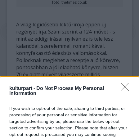
fotó: thetimes.co.uk
A világ legidősebb lektűrírója éppen új
regényét írja. Szám szerint a 124. művét - s
mint az eddigi írásai, nyilván ez is tele lesz
kalanddal, szerelemmel, romantikával,
könnyfakasztó édesbús vallomásokkal.
Pollocknak meglehet a receptje a jó könyvre,
pontosabban a jól eladható könyvre, hiszen
70 év alatt műveit világszerte milliós
példányszámban adták el.
kulturpart -
Do Not Process My Personal
Information
Pollock egyébként számos álnév alatt
publikált novellákat (Susan Barrie, Pamela
If you wish to opt-out of the sale, sharing to third parties, or
Kent, Averil Ives, Rose Burghley, Mary
processing of your personal or sensitive information for
Whistler, Marguerite Bell), kizárólag
targeted advertising by us, please use the below opt-out
regényeit jegyezte saját nevén. A Dél-
section to confirm your selection. Please note that after your
Londban élő írónő 1971-ben veszítette el
opt-out request is processed you may continue seeing
férjét, élete társát, Hugh Pollockot (Winston