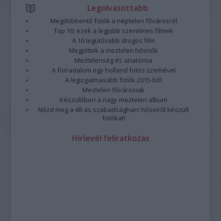
Legolvasottabb
Megdöbbentő fotók a néptelen fővárosról
Top 10: ezek a legjobb szerelmes filmek
A 10 legütősebb drogos film
Megjöttek a meztelen hősnők
Meztelenség és anatómia
A forradalom egy holland fotós szemével
A legizgalmasabb fotók 2015-ből
Meztelen fővárosiak
Készülőben a nagy meztelen album
Nézd meg a 48-as szabadságharc hőseiről készült
fotókat!
Hírlevél feliratkozás