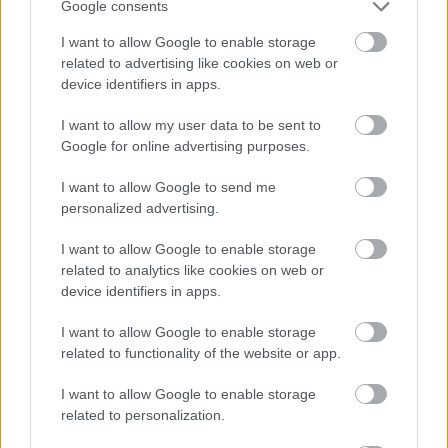
Google consents
Móra Ferenc Múzeum
Aranyecset - Munkácsy
Szegeden
című időszaki kiállítása, a Petőfi
I want to allow Google to enable storage
Irodalmi
Múzeum Mi mennyi? - Örkény István
related to advertising like cookies on web or
százéves
című időszaki kiállítása és a
device identifiers in apps.
Postamúzeum új állandó kiállítása.
I want to allow my user data to be sent to
Google for online advertising purposes.
Forrás:
MTI
I want to allow Google to send me
personalized advertising.
I want to allow Google to enable storage
Kultúra
Magyarország
Kiállítás
Képző
Kitüntetés
related to analytics like cookies on web or
device identifiers in apps.
I want to allow Google to enable storage
related to functionality of the website or app.
I want to allow Google to enable storage
related to personalization.
MÚZEUMUTCA TAVASZKÖSZÖNTŐ