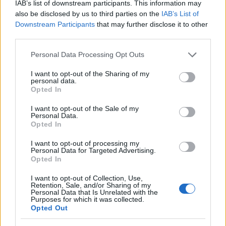
IAB’s list of downstream participants. This information may
Villa Romana Baláca érdemelte ki.
also be disclosed by us to third parties on the
IAB’s List of
Downstream Participants
that may further disclose it to other
Az évente adományozott
Az év kiállítása
díjjal a
third parties.
kiállítások megvalósításában a tudományos
Please note that this website/app uses one or more Google
Personal Data Processing Opt Outs
felkészültséget, kreativitást, a közönséggel
services and may gather and store information including but
való kapcsolatteremtő képességet
not limited to your visit or usage behaviour. You may click to
I want to opt-out of the Sharing of my
jutalmazzák. A díjat 2010-ben alapította a
personal data.
grant or deny consent to Google and its third-party tags to
Opted In
Pulszky Társaság - Magyar Múzeumi
use your data for below specified purposes in below Google
Egyesület, és először 2011-ben osztotta ki. A
consent section.
I want to opt-out of the Sale of my
pályázatra az idén kilenc intézmény nyújtott
Personal Data.
Opted In
be anyagot.
Az év kiállítása 2012
elismerésben
a Magyar Bencés Kongregáció Pannonhalmi
I want to opt-out of processing my
Főapátság
Van egy kert - Útikalauz monostori
Personal Data for Targeted Advertising.
Opted In
kertekhez
című időszaki kiállítása részesült, az
egyedi kultúrtörténeti témát
I want to opt-out of Collection, Use,
enciklopédikusan, interaktív, a látogatót
Retention, Sale, and/or Sharing of my
Personal Data that Is Unrelated with the
meditációra is késztető módon bemutató
Purposes for which it was collected.
kiállítás megvalósításáért. A bíráló bizottság
Opted Out
elismerő oklevelét érdemelte ki a szegedi