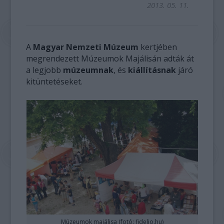
2013. 05. 11.
A
Magyar Nemzeti Múzeum
kertjében
megrendezett Múzeumok Majálisán adták át
a legjobb
múzeumnak
, és
kiállításnak
járó
kitüntetéseket.
Múzeumok majálisa (fotó: fidelio.hu)