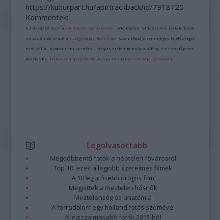
https://kulturpart.hu/api/trackback/id/7918720
Kommentek:
A hozzászólások a
vonatkozó jogszabályok
értelmében felhasználói tartalomnak
minősülnek, értük a
szolgáltatás technikai
üzemeltetője semmilyen felelősséget
nem vállal, azokat nem ellenőrzi. Kifogás esetén forduljon a blog szerkesztőjéhez.
Részletek a
Felhasználási feltételekben
és az
adatvédelmi tájékoztatóban
.
Legolvasottabb
Megdöbbentő fotók a néptelen fővárosról
Top 10: ezek a legjobb szerelmes filmek
A 10 legütősebb drogos film
Megjöttek a meztelen hősnők
Meztelenség és anatómia
A forradalom egy holland fotós szemével
A legizgalmasabb fotók 2015-ből