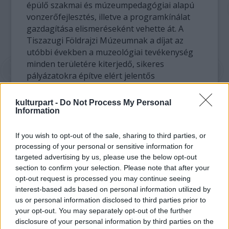
épülő szakmai és múzeumpedagógiai alapú
vonzerőfejlesztés, illetve a programkínálat
gazdagítása elismeréseként vehette át. A
Tiszazugi Földrajzi Múzeumnak a díjat az
utóbbi években a muzeológiai tevékenység
minden területére kiterjedő, sikeres
pályázatokra építve elért jelentős
fejlesztések elismeréseként ítélték oda.
kulturpart -
Do Not Process My Personal
A Pulszky Társaság - Magyar Múzeumi
Information
Egyesület és az ICOM Magyar Nemzeti
Bizottság közös különdíját a szerencsi
If you wish to opt-out of the sale, sharing to third parties, or
Zempléni Múzeum kapta a modern
processing of your personal or sensitive information for
koncepciójú, korszerű eszközökkel felszerelt
targeted advertising by us, please use the below opt-out
section to confirm your selection. Please note that after your
új állandó kiállítás és a gyűjtemény
opt-out request is processed you may continue seeing
digitalizálása terén elért eredmények
interest-based ads based on personal information utilized by
elismeréseként. A bíráló bizottság elismerő
us or personal information disclosed to third parties prior to
oklevelét a paksi Atomenergetikai Múzeum, a
your opt-out. You may separately opt-out of the further
budapesti Molnár-C. Pál Műterem-Múzeum, a
disclosure of your personal information by third parties on the
nagyatádi Városi Múzeum és a nemesvámosi