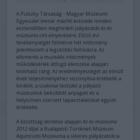
A Pulszky Társaság - Magyar Múzeumi
Egyesület immár másfél évtizede minden
esztendőben meghirdeti pályázatát
Az év
múzeuma
cím elnyerésére. Előző évi
tevékenységét felmérve hét intézmény
jelentkezett a legutóbbi felhívásra. Az
elismerés a muzeális intézmények
működésének átfogó elemzése alapján
kivívható rang. Az eredményességet az elmúlt
évek teljesítményéhez viszonyítva értékelik a
bírálók; a szakmai testület a pályázó
múzeumok beküldött anyagait és a
helyszínen szerzett tapasztalatokat együtt
értékelte.
A bizottság döntése alapján
Az év múzeuma
2012
díjat a Budapesti Történeti Múzeum
Aquincumi Múzeuma a sikeres pályázatokra