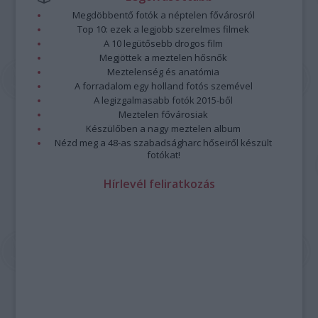
Megdöbbentő fotók a néptelen fővárosról
Top 10: ezek a legjobb szerelmes filmek
A 10 legütősebb drogos film
Megjöttek a meztelen hősnők
Meztelenség és anatómia
A forradalom egy holland fotós szemével
A legizgalmasabb fotók 2015-ből
Meztelen fővárosiak
Készülőben a nagy meztelen album
Nézd meg a 48-as szabadságharc hőseiről készült
fotókat!
Hírlevél feliratkozás