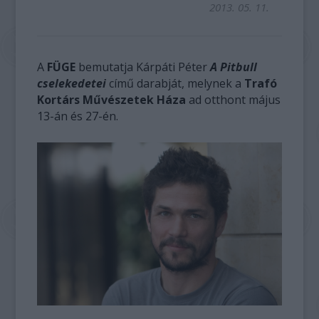
2013. 05. 11.
A
FÜGE
bemutatja Kárpáti Péter
A Pitbull
cselekedetei
című darabját, melynek a
Trafó
Kortárs Művészetek Háza
ad otthont május
13-án és 27-én.