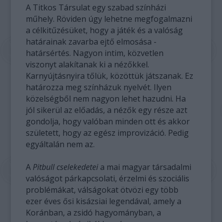
A Titkos Társulat egy szabad színházi
műhely. Röviden úgy lehetne megfogalmazni
a célkitűzésüket, hogy a játék és a valóság
határainak zavarba ejtő elmosása -
határsértés. Nagyon intim, közvetlen
viszonyt alakítanak ki a nézőkkel.
Karnyújtásnyira tőlük, közöttük játszanak. Ez
határozza meg színházuk nyelvét. Ilyen
közelségből nem nagyon lehet hazudni. Ha
jól sikerül az előadás, a nézők egy része azt
gondolja, hogy valóban minden ott és akkor
született, hogy az egész improvizáció. Pedig
egyáltalán nem az.
A
Pitbull cselekedetei
a mai magyar társadalmi
valóságot párkapcsolati, érzelmi és szociális
problémákat, válságokat ötvözi egy több
ezer éves ősi kisázsiai legendával, amely a
Koránban, a zsidó hagyományban, a