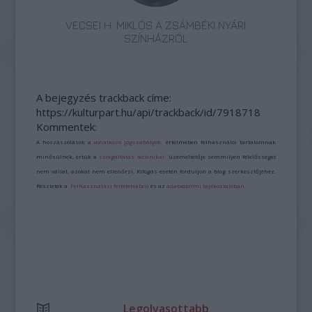
VECSEI H. MIKLÓS A ZSÁMBÉKI NYÁRI
SZÍNHÁZRÓL
A bejegyzés trackback címe:
https://kulturpart.hu/api/trackback/id/7918718
Kommentek:
A hozzászólások a
vonatkozó jogszabályok
értelmében felhasználói tartalomnak
minősülnek, értük a
szolgáltatás technikai
üzemeltetője semmilyen felelősséget
nem vállal, azokat nem ellenőrzi. Kifogás esetén forduljon a blog szerkesztőjéhez.
Részletek a
Felhasználási feltételekben
és az
adatvédelmi tájékoztatóban
.
Legolvasottabb