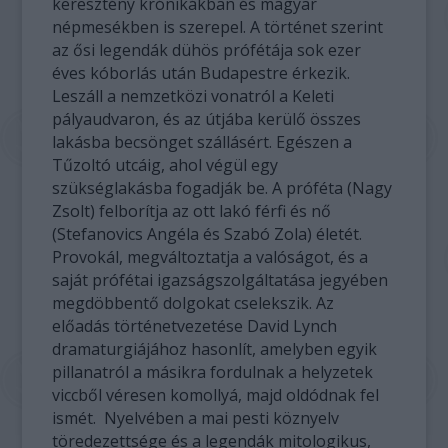
keresztény krónikákban és magyar
népmesékben is szerepel. A történet szerint
az ősi legendák dühös prófétája sok ezer
éves kóborlás után Budapestre érkezik.
Leszáll a nemzetközi vonatról a Keleti
pályaudvaron, és az útjába kerülő összes
lakásba becsönget szállásért. Egészen a
Tűzoltó utcáig, ahol végül egy
szükséglakásba fogadják be. A próféta (Nagy
Zsolt) felborítja az ott lakó férfi és nő
(Stefanovics Angéla és Szabó Zola) életét.
Provokál, megváltoztatja a valóságot, és a
saját prófétai igazságszolgáltatása jegyében
megdöbbentő dolgokat cselekszik. Az
előadás történetvezetése David Lynch
dramaturgiájához hasonlít, amelyben egyik
pillanatról a másikra fordulnak a helyzetek
viccből véresen komollyá, majd oldódnak fel
ismét. Nyelvében a mai pesti köznyelv
töredezettsége és a legendák mitologikus,