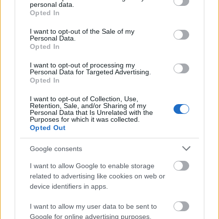
personal data.
grant or deny consent to Google and its third-party tags to
Hogyan viszonyulunk ahhoz, ha valaki be
Opted In
use your data for below specified purposes in below Google
akar lépni a terünkbe, az életünkbe? Hogyan
consent section.
I want to opt-out of the Sale of my
reagálunk a határsértésre?
Personal Data.
Opted In
Szereplők: Nagy Zsolt, Stefanovics Angéla,
I want to opt-out of processing my
Szabó Zola,
Personal Data for Targeted Advertising.
Stork Natasa, Lőrincz Zsuzsa, Boross Martin
Opted In
I want to opt-out of Collection, Use,
Író: Kárpáti Péter
Retention, Sale, and/or Sharing of my
Dramaturg: Sebők Bori
Personal Data that Is Unrelated with the
Purposes for which it was collected.
Opted Out
Látvány: Sebő Rózsa
Produkciós vezető: Kulcsár Viktória
Google consents
I want to allow Google to enable storage
Munkatárs: Boross Martin
related to advertising like cookies on web or
device identifiers in apps.
Tánc: Vadas Zsófia Tamara
I want to allow my user data to be sent to
Google for online advertising purposes.