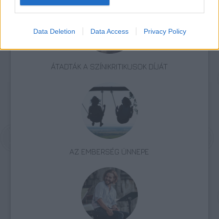
Data Deletion
Data Access
Privacy Policy
ÁTADTÁK A SZÍNIKRITIKUSOK DÍJÁT
AZ EMBERSÉG ÜNNEPE