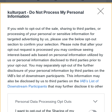
képes beszéde keveredik.
kulturpart -
Do Not Process My Personal
Information
If you wish to opt-out of the sale, sharing to third parties, or
processing of your personal or sensitive information for
targeted advertising by us, please use the below opt-out
section to confirm your selection. Please note that after your
opt-out request is processed you may continue seeing
interest-based ads based on personal information utilized by
us or personal information disclosed to third parties prior to
your opt-out. You may separately opt-out of the further
disclosure of your personal information by third parties on the
IAB’s list of downstream participants. This information may
also be disclosed by us to third parties on the
IAB’s List of
Feldolgozásra kerülő területek, az előadáson
Downstream Participants
that may further disclose it to other
keresztül megtárgyalható problémakörök: Mi
third parties.
a színház? És hol a határa? Meddig tart a
valóság és hol kezdődik az álom, a fikció?
Please note that this website/app uses one or more Google
Personal Data Processing Opt Outs
Hogyan viszonyulunk ahhoz, ha valaki kér
services and may gather and store information including but
not limited to your visit or usage behaviour. You may click to
I want to opt-out of the Sharing of my
tőlünk valamit? Pénzt az utcán, segítséget...