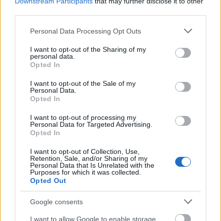
Downstream Participants
that may further disclose it to other
third parties.
Please note that this website/app uses one or more Google
Personal Data Processing Opt Outs
Fotó: kino.heute.at
services and may gather and store information including but
not limited to your visit or usage behaviour. You may click to
I want to opt-out of the Sharing of my
personal data.
grant or deny consent to Google and its third-party tags to
Az elhunyt rendező munkásságát Bernd
Opted In
use your data for below specified purposes in below Google
Neumann német szövetségi kulturális
consent section.
I want to opt-out of the Sale of my
miniszter is méltatta. "Peter Sehr elhivatott
Personal Data.
filmes és européer volt, aki következetesen
Opted In
ragaszkodott saját művészi elképzeléseihez"
I want to opt-out of processing my
- írta közleményében.
Personal Data for Targeted Advertising.
Opted In
A rendező a német szerzői film
I want to opt-out of Collection, Use,
megteremtője, a műfajt számos alkotással
Retention, Sale, and/or Sharing of my
gazdagította, mindig a legmagasabb
Personal Data that Is Unrelated with the
Purposes for which it was collected.
elvárásokat támasztva magával és filmjeivel
Opted Out
szemben - vélekedett a német kulturális
miniszter.
Google consents
I want to allow Google to enable storage