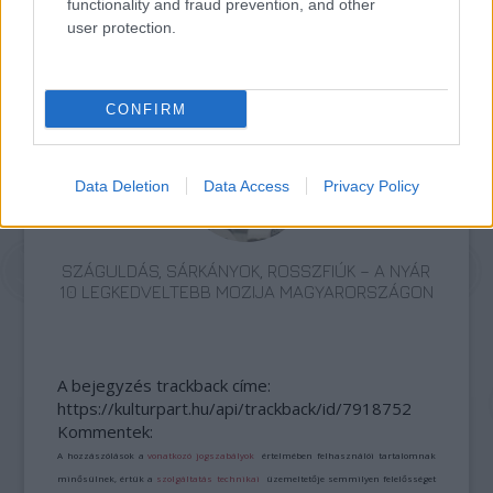
functionality and fraud prevention, and other
user protection.
TERMÉSZETFELETTI ERŐK ÉS ELFELEDETT
TITKOK: ITT A SHELBY OAKS – A GONOSZ
NYOMÁBAN MAGYAR ELŐZETESE
CONFIRM
Data Deletion
Data Access
Privacy Policy
SZÁGULDÁS, SÁRKÁNYOK, ROSSZFIÚK – A NYÁR
10 LEGKEDVELTEBB MOZIJA MAGYARORSZÁGON
A bejegyzés trackback címe:
https://kulturpart.hu/api/trackback/id/7918752
Kommentek:
A hozzászólások a
vonatkozó jogszabályok
értelmében felhasználói tartalomnak
minősülnek, értük a
szolgáltatás technikai
üzemeltetője semmilyen felelősséget