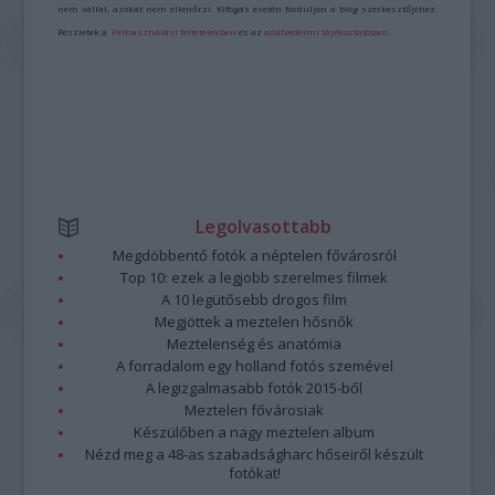
nem vállal, azokat nem ellenőrzi. Kifogás esetén forduljon a blog szerkesztőjéhez.
Részletek a
Felhasználási feltételekben
és az
adatvédelmi tájékoztatóban
.
Legolvasottabb
Megdöbbentő fotók a néptelen fővárosról
Top 10: ezek a legjobb szerelmes filmek
A 10 legütősebb drogos film
Megjöttek a meztelen hősnők
Meztelenség és anatómia
A forradalom egy holland fotós szemével
A legizgalmasabb fotók 2015-ből
Meztelen fővárosiak
Készülőben a nagy meztelen album
Nézd meg a 48-as szabadságharc hőseiről készült
fotókat!