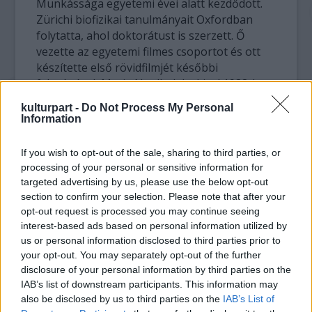
Munkássága egyetemi évei alatt kezdődött.
Zürichi biofizikai tanulmányait Oxfordban
folytatta, ahol doktorátust is szerzett. Ő
vezette az egyetemi filmes csoportot és ott
készítette első rövidfilmjét későbbi
feleségével, Marie Noelle-lel, akivel 1988-ban
saját filmes céget is alapított PÍArtisan néven.
kulturpart -
Do Not Process My Personal
Information
A rendezés mellett forgatókönyvírással és
produceri munkákkal is foglalkozott, 1982
If you wish to opt-out of the sale, sharing to third parties, or
óta élt Münchenben. Peter Sehr tagja volt a
processing of your personal or sensitive information for
német mellett az Európai Filmakadémiának is.
targeted advertising by us, please use the below opt-out
section to confirm your selection. Please note that after your
opt-out request is processed you may continue seeing
interest-based ads based on personal information utilized by
us or personal information disclosed to third parties prior to
your opt-out. You may separately opt-out of the further
disclosure of your personal information by third parties on the
IAB’s list of downstream participants. This information may
also be disclosed by us to third parties on the
IAB’s List of