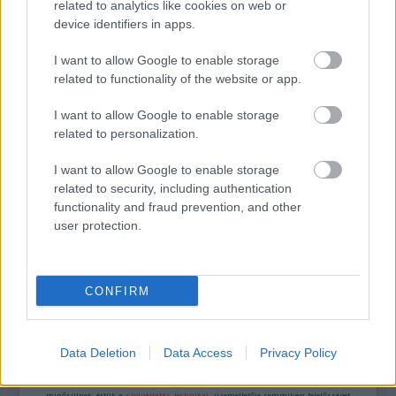
related to analytics like cookies on web or
device identifiers in apps.
I want to allow Google to enable storage
Anglia
Tudomány
Gyász
Lavór
related to functionality of the website or app.
I want to allow Google to enable storage
related to personalization.
I want to allow Google to enable storage
related to security, including authentication
functionality and fraud prevention, and other
user protection.
FELFELÉ HULLÓ ESŐ ÉS XENOBOTOK –
KÜLÖNLEGES KIÁLLÍTÁS A LAM-BAN
CONFIRM
A bejegyzés trackback címe:
https://kulturpart.hu/api/trackback/id/7918822
Data Deletion
Data Access
Privacy Policy
Kommentek:
A hozzászólások a
vonatkozó jogszabályok
értelmében felhasználói tartalomnak
minősülnek, értük a
szolgáltatás technikai
üzemeltetője semmilyen felelősséget