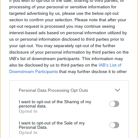
If you wish to opt-out of the sale, sharing to third parties, or
tudományos kutatásokért felelős
processing of your personal or sensitive information for
tisztviselőnek nevezték ki 1956-ban. 1969-
targeted advertising by us, please use the below opt-out
ban vált e kutatások vezetőjévé az
section to confirm your selection. Please note that after your
Edinburghi Egyetemen. 1976-ban lett a
opt-out request is processed you may continue seeing
Cambridge-i Egyetemen működő déli-sarki
interest-based ads based on personal information utilized by
kutatócsoport fizikai részlegének vezetője.
us or personal information disclosed to third parties prior to
your opt-out. You may separately opt-out of the further
Ekkortól szentelte figyelmét az Antarktisz
disclosure of your personal information by third parties on the
fölötti ózonréteg alakulásának.
IAB’s list of downstream participants. This information may
also be disclosed by us to third parties on the
IAB’s List of
Az Antarktisz feletti ózonlyuk az 1980-as évek
Downstream Participants
that may further disclose it to other
eleje óta alakul ki évről-évre. Az ózonréteg
third parties.
elvékonyodásáért nagyrészt az ember által
előállított vegyületekből - CFC-gázokból -
Please note that this website/app uses one or more Google
Personal Data Processing Opt Outs
services and may gather and store information including but
felszabaduló klór a felelős, amely hihetetlen
not limited to your visit or usage behaviour. You may click to
I want to opt-out of the Sharing of my
gyorsasággal képes szétzúzni az
personal data.
grant or deny consent to Google and its third-party tags to
ózonmolekulákat bizonyos körülmények
Opted In
use your data for below specified purposes in below Google
között, és a folyamatban az alsó
consent section.
I want to opt-out of the Sale of my
sztratoszféra hőmérséklete is meghatározó
Personal Data.
szerepet játszik. Az ózonréteg természetes
Opted In