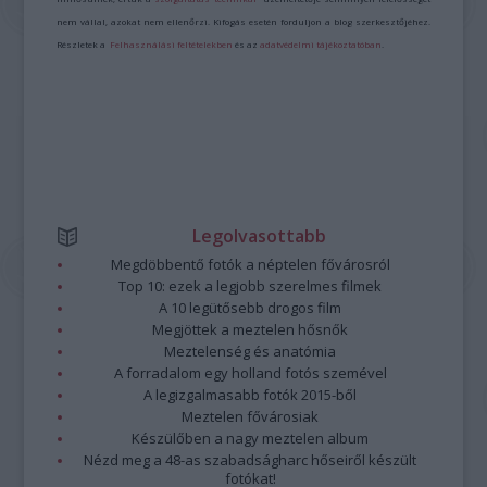
nem vállal, azokat nem ellenőrzi. Kifogás esetén forduljon a blog szerkesztőjéhez.
Részletek a
Felhasználási feltételekben
és az
adatvédelmi tájékoztatóban
.
Legolvasottabb
Megdöbbentő fotók a néptelen fővárosról
Top 10: ezek a legjobb szerelmes filmek
A 10 legütősebb drogos film
Megjöttek a meztelen hősnők
Meztelenség és anatómia
A forradalom egy holland fotós szemével
A legizgalmasabb fotók 2015-ből
Meztelen fővárosiak
Készülőben a nagy meztelen album
Nézd meg a 48-as szabadságharc hőseiről készült
fotókat!