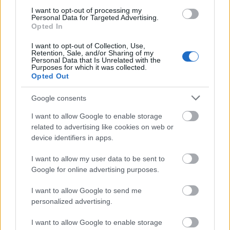
védelmet nyújt a Napból érkező káros
I want to opt-out of processing my
ultraibolya-sugárzással szemben, amely
Personal Data for Targeted Advertising.
bőrrákot okozhat és károsíthatja a
Opted In
növényzetet.
I want to opt-out of Collection, Use,
Retention, Sale, and/or Sharing of my
Az amerikai Nemzeti Oceanográfiai és
Personal Data that Is Unrelated with the
Purposes for which it was collected.
Légköri Hivatal (NOAA) és az amerikai
Opted Out
űrkutatási hivatal (NASA) műholdas mérései
szerint tavaly az Antarktisz feletti ózonlyuk a
Google consents
második legkisebb kiterjedését érte el az
I want to allow Google to enable storage
elmúlt húsz évet tekintve. Szakemberek
related to advertising like cookies on web or
szerint az ózonréteg-károsító vegyületek
device identifiers in apps.
gyártásának szabályozásáról szóló montreali
egyezmény ellenére még legalább 2060-ig
I want to allow my user data to be sent to
kell várni arra, hogy az Antarktisz feletti
Google for online advertising purposes.
ózonréteg visszanyerje az 1980-as évek előtti
állapotát.
I want to allow Google to send me
personalized advertising.
Forrás:
MTI
I want to allow Google to enable storage