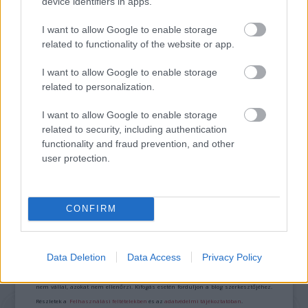
device identifiers in apps.
VECSEI H. MIKLÓS A ZSÁMBÉKI NYÁRI
SZÍNHÁZRÓL
I want to allow Google to enable storage
related to functionality of the website or app.
I want to allow Google to enable storage
related to personalization.
I want to allow Google to enable storage
related to security, including authentication
MUCSI ZOLTÁN VISSZATÉR – EGY ÉLETEM
functionality and fraud prevention, and other
STAND UP EST
user protection.
CONFIRM
A bejegyzés trackback címe:
https://kulturpart.hu/api/trackback/id/7918868
Kommentek:
Data Deletion
Data Access
Privacy Policy
A hozzászólások a
vonatkozó jogszabályok
értelmében felhasználói tartalomnak
minősülnek, értük a
szolgáltatás technikai
üzemeltetője semmilyen felelősséget
nem vállal, azokat nem ellenőrzi. Kifogás esetén forduljon a blog szerkesztőjéhez.
Részletek a
Felhasználási feltételekben
és az
adatvédelmi tájékoztatóban
.