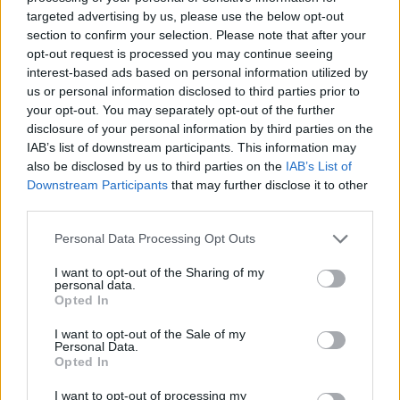
a 700 vasárnapra utal, amelyet apa és fia
targeted advertising by us, please use the below opt-out
együtt tölthettek. Ez volt az egyetlen nap, ami
section to confirm your selection. Please note that after your
kettejüké lehetett, mert Jack Crystal, aki 54
opt-out request is processed you may continue seeing
esztendősen szívrohamban halt meg,
interest-based ads based on personal information utilized by
rendszerint két-három munkahelyen is
us or personal information disclosed to third parties prior to
your opt-out. You may separately opt-out of the further
dolgozott. Az elődadásban felvonulnak a
disclosure of your personal information by third parties on the
rokonok is, akik hatással voltak a színész
IAB’s list of downstream participants. This information may
életére.
also be disclosed by us to third parties on the
IAB’s List of
Downstream Participants
that may further disclose it to other
Crystal komikusi karrierje népszerű televíziós
third parties.
műsorokban, köztük a
Saturday Night Show
-
ban kezdődött. Filmes pályafutását olyan
Please note that this website/app uses one or more Google
Personal Data Processing Opt Outs
services and may gather and store information including but
nagy sikerű produkciók kísérték, mint a
Harry
not limited to your visit or usage behaviour. You may click to
I want to opt-out of the Sharing of my
és Sally,
az
Agyament Harry
vagy a C
sak egy kis
personal data.
grant or deny consent to Google and its third-party tags to
pánik
és annak folytatása, a
Még egy is pánik
. A
Opted In
use your data for below specified purposes in below Google
Hollywoodban nagy tekintélynek örvendő
consent section.
I want to opt-out of the Sale of my
művész többször vezette az Oscar-gálát,
Personal Data.
legutóbb 2012-ben.
Opted In
I want to opt-out of processing my