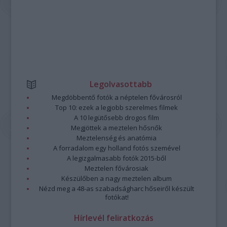
Legolvasottabb
Megdöbbentő fotók a néptelen fővárosról
Top 10: ezek a legjobb szerelmes filmek
A 10 legütősebb drogos film
Megjöttek a meztelen hősnők
Meztelenség és anatómia
A forradalom egy holland fotós szemével
A legizgalmasabb fotók 2015-ből
Meztelen fővárosiak
Készülőben a nagy meztelen album
Nézd meg a 48-as szabadságharc hőseiről készült
fotókat!
Hírlevél feliratkozás