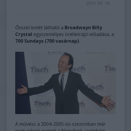
2013. 05. 16.
Ősszel ismét látható a
Broadwayn Billy
Crystal
egyszemélyes önéletrajzi előadása, a
700 Sundays (700 vasárnap)
.
A művész a 2004-2005-ös szezonban már
nagy sikert aratott a New York-i színházi