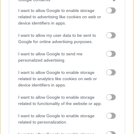
I want to allow Google to enable storage
related to advertising like cookies on web or
device identifiers in apps.
I want to allow my user data to be sent to
Google for online advertising purposes.
AZ EMBERSÉG ÜNNEPE
I want to allow Google to send me
personalized advertising.
I want to allow Google to enable storage
related to analytics like cookies on web or
device identifiers in apps.
„AZ EMBERT EMBERRÉ TETTE…” – VASÁRNAP
I want to allow Google to enable storage
ZÁRT A DOMBOS FEST
related to functionality of the website or app.
I want to allow Google to enable storage
related to personalization.
A bejegyzés trackback címe:
https://kulturpart.hu/api/trackback/id/7918944