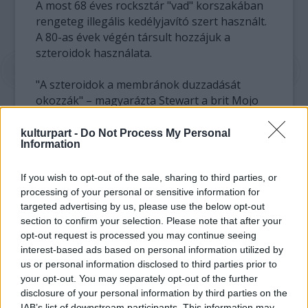
A most 68 éves rocksztár "vad" korszakában
rengeteg illegális kedélyjavító szert használt.
A 80-as évek végén társult hozzájuk a
szteroidok használata.
"A szteroidok a membránok duzzadását
okozzák" – magyarázta Stewart a brit Mojo
zenei magazinnak adott interjújában, más
testrészekre is célozva, de ő elsősorban
kulturpart -
Do Not Process My Personal
Information
hangszálainak erősítésére vette be őket
koncert előtt több-kevesebb eredménnyel.
If you wish to opt-out of the sale, sharing to third parties, or
Legrosszabb élménye egy sheffieldi
processing of your personal or sensitive information for
koncerthez fűződik, ahol belső vérzései
targeted advertising by us, please use the below opt-out
lettek és hallucinációi támadtak a gyógyszer
section to confirm your selection. Please note that after your
bevétele után. "Hirtelen azt vizionáltam, a
opt-out request is processed you may continue seeing
mamámmal vagyok a konyhában" – mesélte
interest-based ads based on personal information utilized by
Stewart.
us or personal information disclosed to third parties prior to
your opt-out. You may separately opt-out of the further
Ennek ellenére a rocksztár nem igazán tanult
disclosure of your personal information by third parties on the
rossz tapasztalataiból, a mai napig használja
IAB’s list of downstream participants. This information may