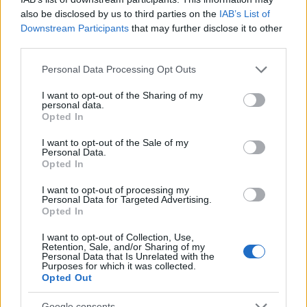
a szteroidokat időnként. „Évente egyszer, a
also be disclosed by us to third parties on the
IAB’s List of
legnagyobb fellépések előtt még most is
Downstream Participants
that may further disclose it to other
third parties.
beveszek belőlük. Utána viszont hetekig nem
tudok énekelni" – vallotta be.
Please note that this website/app uses one or more Google
Personal Data Processing Opt Outs
services and may gather and store information including but
Forrás:
Hirado.hu
not limited to your visit or usage behaviour. You may click to
I want to opt-out of the Sharing of my
personal data.
grant or deny consent to Google and its third-party tags to
Opted In
use your data for below specified purposes in below Google
consent section.
I want to opt-out of the Sale of my
Personal Data.
Opted In
Zene
Drog
Rod Stewart
I want to opt-out of processing my
Personal Data for Targeted Advertising.
Opted In
I want to opt-out of Collection, Use,
Retention, Sale, and/or Sharing of my
Personal Data that Is Unrelated with the
Purposes for which it was collected.
Opted Out
ELSTARTOLT A MŰVÉSZETEK VÖLGYE
Google consents