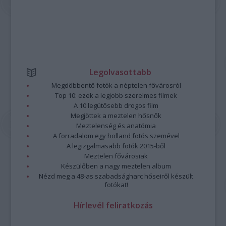
Legolvasottabb
Megdöbbentő fotók a néptelen fővárosról
Top 10: ezek a legjobb szerelmes filmek
A 10 legütősebb drogos film
Megjöttek a meztelen hősnők
Meztelenség és anatómia
A forradalom egy holland fotós szemével
A legizgalmasabb fotók 2015-ből
Meztelen fővárosiak
Készülőben a nagy meztelen album
Nézd meg a 48-as szabadságharc hőseiről készült
fotókat!
Hírlevél feliratkozás