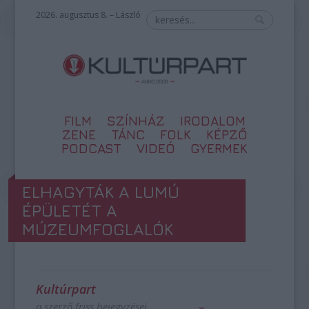
2026. augusztus 8. – László
FILM
SZÍNHÁZ
IRODALOM
ZENE
TÁNC
FOLK
KÉPZŐ
PODCAST
VIDEÓ
GYERMEK
ELHAGYTÁK A LUMÚ
ÉPÜLETÉT A
MÚZEUMFOGLALÓK
Kultúrpart
a szerző friss bejegyzései