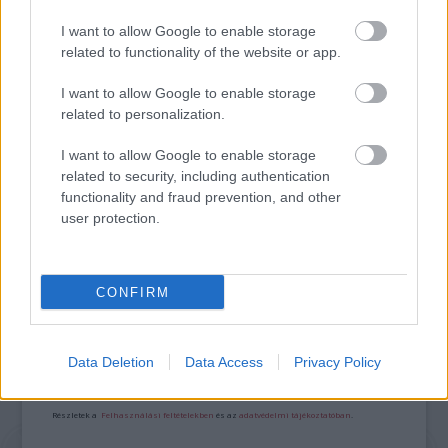
AZ EMBERSÉG ÜNNEPE
I want to allow Google to enable storage
related to functionality of the website or app.
I want to allow Google to enable storage
related to personalization.
I want to allow Google to enable storage
related to security, including authentication
„NEM TÖBB EZER EMBERRE UTAZUNK, HANEM
functionality and fraud prevention, and other
EGY VÁLOGATOTT TÁRSASÁGRA”
user protection.
A bejegyzés trackback címe:
CONFIRM
https://kulturpart.hu/api/trackback/id/7919034
Kommentek:
A hozzászólások a
vonatkozó jogszabályok
értelmében felhasználói tartalomnak
Data Deletion
Data Access
Privacy Policy
minősülnek, értük a
szolgáltatás technikai
üzemeltetője semmilyen felelősséget
nem vállal, azokat nem ellenőrzi. Kifogás esetén forduljon a blog szerkesztőjéhez.
Részletek a
Felhasználási feltételekben
és az
adatvédelmi tájékoztatóban
.