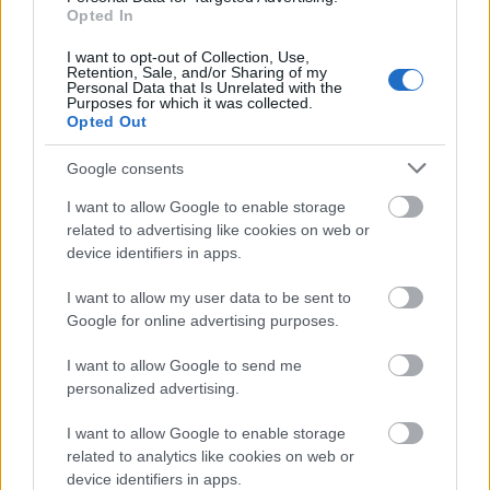
Belügyminisztérium épülete elé, hogy
Opted In
szolidaritásból csatlakozzanak a
nemzetbiztonsági törvény tervezett
I want to opt-out of Collection, Use,
Retention, Sale, and/or Sharing of my
módosítása ellen ott zajló demonstrációhoz.
Personal Data that Is Unrelated with the
Purposes for which it was collected.
Opted Out
Google consents
Forrás:
Hirado.hu
I want to allow Google to enable storage
related to advertising like cookies on web or
device identifiers in apps.
I want to allow my user data to be sent to
Ludwig Múzeum
Kultúrpolitika
Képző
Google for online advertising purposes.
I want to allow Google to send me
personalized advertising.
I want to allow Google to enable storage
related to analytics like cookies on web or
device identifiers in apps.