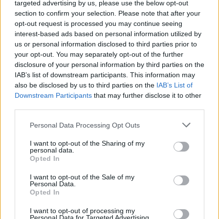
targeted advertising by us, please use the below opt-out
Felidézték, május 9-én egyeztetésre hívták
section to confirm your selection. Please note that after your
Balog Zoltán minisztert, amire a tárca
opt-out request is processed you may continue seeing
egyoldalú tájékoztatási ajánlattal válaszolt,
interest-based ads based on personal information utilized by
ezt azonban a csoport elfogadhatatlannak
us or personal information disclosed to third parties prior to
tartotta, így továbbra is elfoglalva tartotta a
your opt-out. You may separately opt-out of the further
Lumú előterét, kulturális és civil fórummá
disclosure of your personal information by third parties on the
nyilvánítva azt. A demonstrálók
IAB’s list of downstream participants. This information may
also be disclosed by us to third parties on the
IAB’s List of
hangsúlyozták, a múzeumfoglalás
Downstream Participants
that may further disclose it to other
befejeztével sem adják fel követeléseiket: a
third parties.
kulturális irányítás átláthatóságát, az
intézményi és szakmai autonómiát, a
Please note that this website/app uses one or more Google
Personal Data Processing Opt Outs
forráskivonások leállítását, az elvont
services and may gather and store information including but
források kompenzálását, valamint a
not limited to your visit or usage behaviour. You may click to
I want to opt-out of the Sharing of my
personal data.
közérdek és a közhaszon figyelembevételét a
grant or deny consent to Google and its third-party tags to
Opted In
use your data for below specified purposes in below Google
támogatások elosztásánál. Elvárják továbbá a
consent section.
szakmai alapú kulturális döntéseket, a
I want to opt-out of the Sale of my
Personal Data.
párbeszédet a kultúra és kultúrpolitika
Opted In
szereplői között - közölték. A flashmob végén
a résztvevők bejelentették: átvonulnak a
I want to opt-out of processing my
Personal Data for Targeted Advertising.