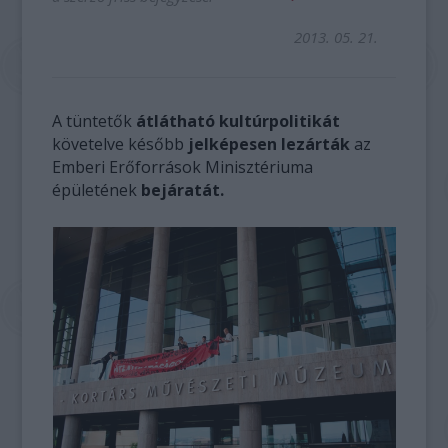
2013. 05. 21.
A tüntetők
átlátható kultúrpolitikát
követelve később
jelképesen lezárták
az
Emberi Erőforrások Minisztériuma
épületének
bejáratát.