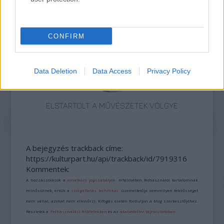
HAGYOMÁNYOK HÁZA ÚJÉVKÖSZÖNTŐ
MŰSORA
CONFIRM
Data Deletion
Data Access
Privacy Policy
ELSTARTOLT A MŰVÉSZETEK VÖLGYE
A bejegyzés trackback címe:
https://kulturpart.hu/api/trackback/id/7919316
Kommentek:
A hozzászólások a
vonatkozó jogszabályok
értelmében felhasználói tartalomnak
minősülnek, értük a
szolgáltatás technikai
üzemeltetője semmilyen felelősséget
nem vállal, azokat nem ellenőrzi. Kifogás esetén forduljon a blog szerkesztőjéhez.
Részletek a
Felhasználási feltételekben
és az
adatvédelmi tájékoztatóban
.