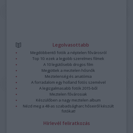
Legolvasottabb
Megdöbbentő fotók a néptelen fővárosról
Top 10: ezek a legjobb szerelmes filmek
A 10 legütősebb drogos film
Megjöttek a meztelen hősnők
Meztelenség és anatómia
A forradalom egy holland fotós szemével
A legizgalmasabb fotók 2015-ből
Meztelen fővárosiak
Készülőben a nagy meztelen album
Nézd meg a 48-as szabadságharc hőseiről készült
fotókat!
Hírlevél feliratkozás