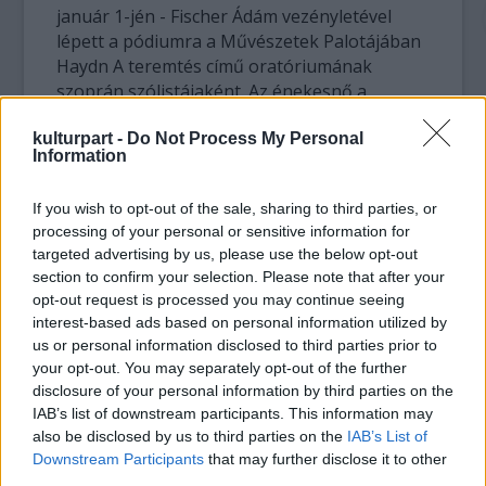
január 1-jén - Fischer Ádám vezényletével
lépett a pódiumra a Művészetek Palotájában
Haydn A teremtés című oratóriumának
szoprán szólistájaként. Az énekesnő a
Lohengrin Elsájaként sikert aratott
kulturpart -
Do Not Process My Personal
Bayreuthban, Évát Budapesten énekli
Information
először, a szereppel jövőre a New York-i
Metropolitanben debütál.
If you wish to opt-out of the sale, sharing to third parties, or
processing of your personal or sensitive information for
Stolzingi Waltert Klaus Florian Vogt alakítja. Ő
targeted advertising by us, please use the below opt-out
a Katharina Wagner rendezte 2008-as - és a
section to confirm your selection. Please note that after your
múlt évig műsoron lévő - Mesterdalnokok-
opt-out request is processed you may continue seeing
produkcióban Bayreuthban is játszotta a
interest-based ads based on personal information utilized by
lovagból Éva szerelméért dalnokká változó
us or personal information disclosed to third parties prior to
ifjút. Hans Sachs szerepében Graz, Bécs,
your opt-out. You may separately opt-out of the further
Hamburg és Bayreuth után mutatkozik be
disclosure of your personal information by third parties on the
James Rutherford, fiatal brit basszbariton.
IAB’s list of downstream participants. This information may
also be disclosed by us to third parties on the
IAB’s List of
Downstream Participants
that may further disclose it to other
Nem lehet megkerülni a történelmi tényt: az
third parties.