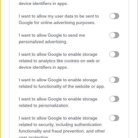
device identifiers in apps.
I want to allow my user data to be sent to
Wagner
Zene
Opera
Művészetek Palotája
Google for online advertising purposes.
I want to allow Google to send me
personalized advertising.
I want to allow Google to enable storage
related to analytics like cookies on web or
device identifiers in apps.
JJ MEGNYERTE AZ EUROVÍZIÓS DALFESZTIVÁLT,
MELYBEN A BUDAPEST SCORING ORCHESTRA IS
I want to allow Google to enable storage
KÖZREMŰKÖDÖTT
related to functionality of the website or app.
I want to allow Google to enable storage
related to personalization.
I want to allow Google to enable storage
related to security, including authentication
functionality and fraud prevention, and other
user protection.
TIZEDIK ALKALOMMAL LÁTHATÓ A