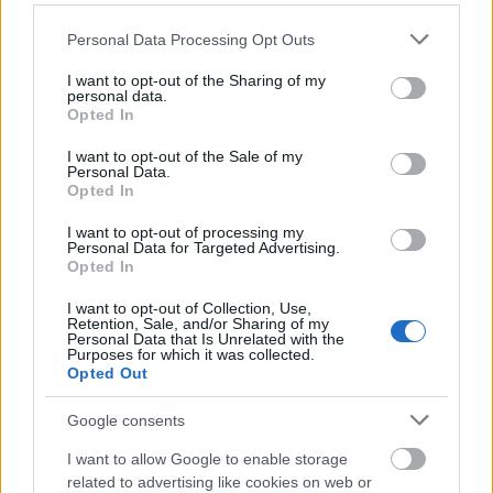
opera Hitler, a nemzetiszocialisták kedvence
volt. Hans Sach zárómonológját - amely a
Please note that this website/app uses one or more Google
Personal Data Processing Opt Outs
német kultúra, a dalművészet
services and may gather and store information including but
fensőbbségéről szól - szokás felhozni
not limited to your visit or usage behaviour. You may click to
I want to opt-out of the Sharing of my
personal data.
Wagner erős nacionalizmusának igazolásául.
grant or deny consent to Google and its third-party tags to
Opted In
use your data for below specified purposes in below Google
"Egyfajta germán pesszimizmus szövi át a
consent section.
Wagner-operákat, az emelt fővel való
I want to opt-out of the Sale of my
Personal Data.
elbukás érzése megjelenik például a Ringben,
Opted In
e téren rokonság fedezhető fel a több
évszázados magyar attitűddel - részletezte
I want to opt-out of processing my
Personal Data for Targeted Advertising.
Fischer Ádám. - Ám a Mesterdalnokok fő
Opted In
mondanivalója inkább pozitív, a zene azt
mondja: őriznünk, éltetnünk kell a
I want to opt-out of Collection, Use,
Retention, Sale, and/or Sharing of my
művészetet, ha a világi hatalom kudarcot vall
Personal Data that Is Unrelated with the
Purposes for which it was collected.
is. Ez a szép gondolat mindenkor
Opted Out
elfogadható."
Google consents
Forrás:
MTI
I want to allow Google to enable storage
related to advertising like cookies on web or