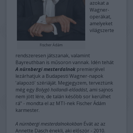
azokat a
Wagner-
operákat,
amelyeket
világszerte
Fischer Ádám
rendszeresen játszanak, valamint
Bayreuthban is műsoron vannak. Idén tehát
A nürnbergi mesterdalnok
premierjével
lezárhatjuk a Budapesti Wagner-napok
'alapozó' szériáját. Megjegyzem, terveztünk
még egy
Bolygó hollandi-előadást
, ami sajnos
nem jött lére, de talán később sor kerülhet
rá" - mondta el az MTI-nek Fischer Ádám
karmester.
A nürnbergi mesterdalnokokban
Évát az az
Annette Dasch énekli, aki először - 2010.