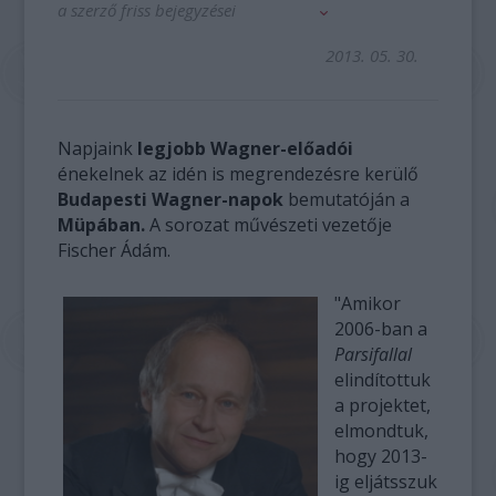
a szerző friss bejegyzései
2013. 05. 30.
Napjaink
legjobb Wagner-előadói
énekelnek az idén is megrendezésre kerülő
Budapesti Wagner-napok
bemutatóján a
Müpában.
A sorozat művészeti vezetője
Fischer Ádám.
"Amikor
2006-ban a
Parsifallal
elindítottuk
a projektet,
elmondtuk,
hogy 2013-
ig eljátsszuk