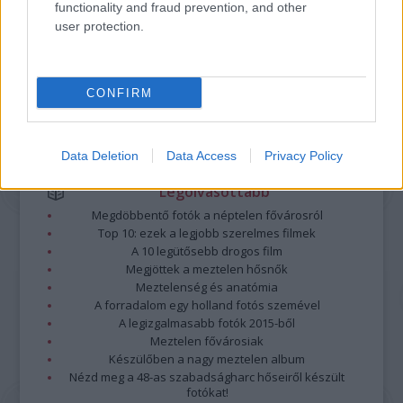
functionality and fraud prevention, and other
nem vállal, azokat nem ellenőrzi. Kifogás esetén forduljon a blog szerkesztőjéhez.
user protection.
Részletek a
Felhasználási feltételekben
és az
adatvédelmi tájékoztatóban
.
CONFIRM
Data Deletion
Data Access
Privacy Policy
Legolvasottabb
Megdöbbentő fotók a néptelen fővárosról
Top 10: ezek a legjobb szerelmes filmek
A 10 legütősebb drogos film
Megjöttek a meztelen hősnők
Meztelenség és anatómia
A forradalom egy holland fotós szemével
A legizgalmasabb fotók 2015-ből
Meztelen fővárosiak
Készülőben a nagy meztelen album
Nézd meg a 48-as szabadságharc hőseiről készült
fotókat!