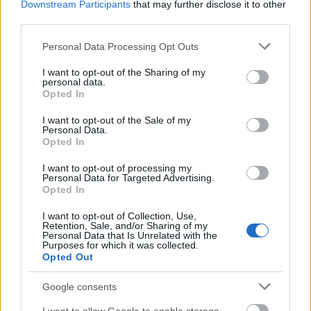
alapján.
Downstream Participants
that may further disclose it to other
third parties.
Forrás:
Hirado.hu
Please note that this website/app uses one or more Google
Personal Data Processing Opt Outs
services and may gather and store information including but
not limited to your visit or usage behaviour. You may click to
I want to opt-out of the Sharing of my
personal data.
grant or deny consent to Google and its third-party tags to
Opted In
use your data for below specified purposes in below Google
Zene
München
Opera
Magyar irodalom
consent section.
I want to opt-out of the Sale of my
Personal Data.
Opted In
I want to opt-out of processing my
Personal Data for Targeted Advertising.
Opted In
I want to opt-out of Collection, Use,
Retention, Sale, and/or Sharing of my
JJ MEGNYERTE AZ EUROVÍZIÓS DALFESZTIVÁLT,
Personal Data that Is Unrelated with the
MELYBEN A BUDAPEST SCORING ORCHESTRA IS
Purposes for which it was collected.
Opted Out
KÖZREMŰKÖDÖTT
Google consents