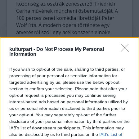
közönség az osztrák zeneszerző, Friedrich
Cerha művének müncheni ősbemutatóját. A
100 perces zenei komédia librettóját Peter
Wolf írta. A modern opera története egy
átverésről szól: egy acélkonszern elnöke
rengeteg pénz és értékes kapcsolatok
felhasználásával egy egyszerű biciklis
kulturpart -
Do Not Process My Personal
futárból vezérigazgatót csinál abban a
Information
reményben, hogy amerikai üzleti
partnerének lányát az ifjú feleségül veszi.
If you wish to opt-out of the sale, sharing to third parties, or
processing of your personal or sensitive information for
Friedrich Cerha negyedik operája a müncheni
targeted advertising by us, please use the below opt-out
operaház és az Ernst von Siemens Zenei
section to confirm your selection. Please note that after your
opt-out request is processed you may continue seeing
Alapítvány együttműködésében került színre.
interest-based ads based on personal information utilized by
us or personal information disclosed to third parties prior to
Molnár Ferenc színdarabjának nem ez az első
your opt-out. You may separately opt-out of the further
feldolgozása: a világhírű amerikai rendező,
disclosure of your personal information by third parties on the
forgatókönyvíró Billy Wilder 1961-ben
IAB’s list of downstream participants. This information may
azonos című filmet készített a történet
also be disclosed by us to third parties on the
IAB’s List of