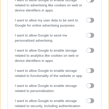
I want to allow Google to enable storage
related to advertising like cookies on web or
device identifiers in apps.
I want to allow my user data to be sent to
ELSTARTOLT A MŰVÉSZETEK VÖLGYE
Google for online advertising purposes.
I want to allow Google to send me
personalized advertising.
I want to allow Google to enable storage
related to analytics like cookies on web or
device identifiers in apps.
AZ EMBERSÉG ÜNNEPE
I want to allow Google to enable storage
related to functionality of the website or app.
I want to allow Google to enable storage
A bejegyzés trackback címe:
related to personalization.
https://kulturpart.hu/api/trackback/id/7919420
Kommentek:
I want to allow Google to enable storage
A hozzászólások a
vonatkozó jogszabályok
értelmében felhasználói tartalomnak
related to security, including authentication
minősülnek, értük a
szolgáltatás technikai
üzemeltetője semmilyen felelősséget