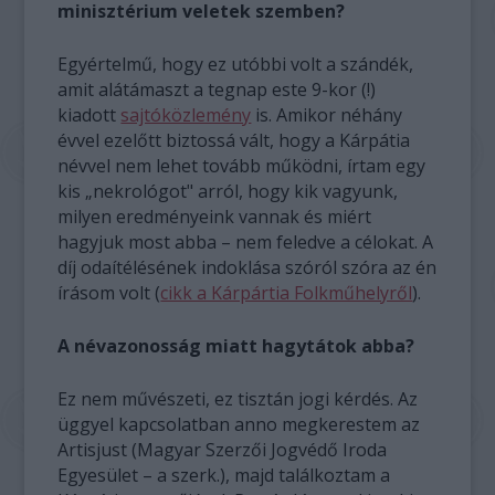
minisztérium veletek szemben?
Egyértelmű, hogy ez utóbbi volt a szándék,
amit alátámaszt a tegnap este 9-kor (!)
kiadott
sajtóközlemény
is. Amikor néhány
évvel ezelőtt biztossá vált, hogy a Kárpátia
névvel nem lehet tovább működni, írtam egy
kis „nekrológot" arról, hogy kik vagyunk,
milyen eredményeink vannak és miért
hagyjuk most abba – nem feledve a célokat. A
díj odaítélésének indoklása szóról szóra az én
írásom volt (
cikk a Kárpártia Folkműhelyről
).
A névazonosság miatt hagytátok abba?
Ez nem művészeti, ez tisztán jogi kérdés. Az
üggyel kapcsolatban anno megkerestem az
Artisjust (Magyar Szerzői Jogvédő Iroda
Egyesület – a szerk.), majd találkoztam a