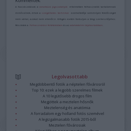
Kommentek:
A hozzászólások a
vonatkozó jogszabályok
értelmében felhasználói tartalomnak
minősülnek, értük a
szolgáltatás technikai
üzemeltetője semmilyen felelősséget
nem vállal, azokat nem ellenőrzi. Kifogás esetén forduljon a blog szerkesztőjéhez.
Részletek a
Felhasználási feltételekben
és az
adatvédelmi tájékoztatóban
.
Legolvasottabb
Megdöbbentő fotók a néptelen fővárosról
Top 10: ezek a legjobb szerelmes filmek
A 10 legütősebb drogos film
Megjöttek a meztelen hősnők
Meztelenség és anatómia
A forradalom egy holland fotós szemével
A legizgalmasabb fotók 2015-ből
Meztelen fővárosiak
Készülőben a nagy meztelen album