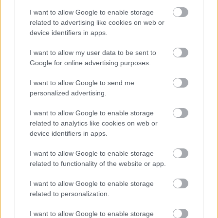
kívül nevem belekerült a hírfolyamba, így
I want to allow Google to enable storage
kénytelen vagyok reagálni a leírtakra.
related to advertising like cookies on web or
device identifiers in apps.
A szöveget olvasva a félreértés nyilvánvaló: a
I want to allow my user data to be sent to
leírtaknak semmi köze Petráshoz, hiszen
Google for online advertising purposes.
ezek a Kárpátia Folkműhely munkásságáról
szólnak, szó szerinti átvétel a honlapomról
I want to allow Google to send me
(
http://www.kobzart.hu/irasok/karpatia_zenekar.htm
personalized advertising.
Amennyiben az indoklásban olvasható
szellemi teljesítmény alapján ítélték meg a
I want to allow Google to enable storage
kitüntetést, akkor az az egykori Kárpátia
related to analytics like cookies on web or
Folkműhely tagjait illeti. Ha viszont a
device identifiers in apps.
kitüntetett személye a helyes, akkor kérem,
I want to allow Google to enable storage
hogy hivatalos csatornái segítségével
related to functionality of the website or app.
tájékoztassa a nyilvánosságot a tévedésről és
nevezze meg Petrás azon érdemeit, amelyek
I want to allow Google to enable storage
alapján jogos a méltatás.
related to personalization.
Egykori zenekarom tagjai a mai napig aktív
I want to allow Google to enable storage