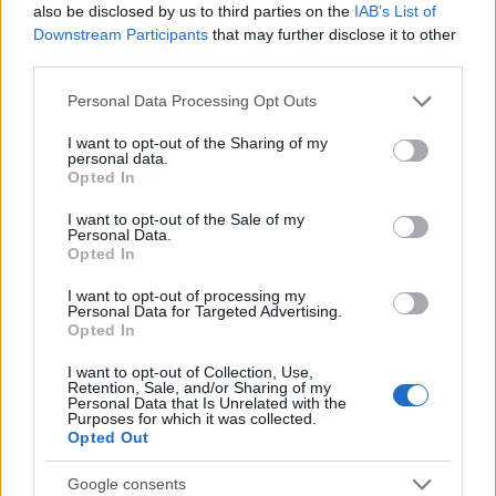
also be disclosed by us to third parties on the
IAB’s List of
Remélem, hogy nyílt levelemre érdemi választ
Downstream Participants
that may further disclose it to other
third parties.
is kapunk azon túl, hogy „adminisztrációs"
hiba történt. Szellemi teljesítmények
Please note that this website/app uses one or more Google
Personal Data Processing Opt Outs
tanulmányozása és mérlegelése nem az
services and may gather and store information including but
adminisztrátorok feladata, ezt mindenki
not limited to your visit or usage behaviour. You may click to
I want to opt-out of the Sharing of my
personal data.
tudja.
grant or deny consent to Google and its third-party tags to
Opted In
Nyílt levél Balog Zoltán Úrnak, az Emberi
use your data for below specified purposes in below Google
Erőforrások Miniszterének Bolya Mátyástól,
consent section.
I want to opt-out of the Sale of my
Personal Data.
a Kárpátia Folkműhely alapítótagjától
Opted In
Tisztelt Balog Zoltán Miniszter Úr!
I want to opt-out of processing my
Personal Data for Targeted Advertising.
Opted In
Az egykori Kárpátia Folkműhely
alapítótagjaként írom levelem. Vezető
I want to opt-out of Collection, Use,
Retention, Sale, and/or Sharing of my
internetes hírportálok útján jutott el hozzám
Personal Data that Is Unrelated with the
annak az indoklásnak a szövege, amely
Purposes for which it was collected.
Opted Out
alapján 2013. március 14-én Ön adta át Petrás
Jánosnak a Magyar Köztársasági
Google consents
Érdemkereszt arany fokozatát. Szándékomon