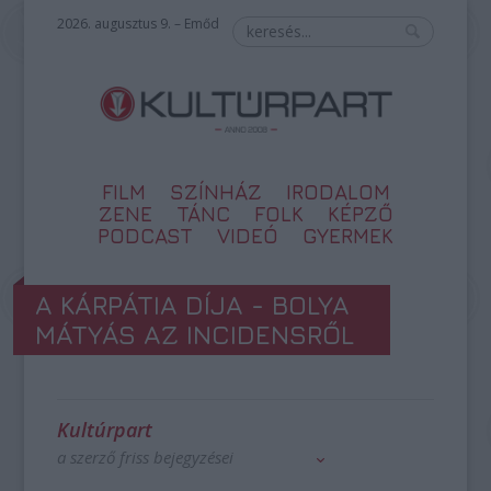
2026. augusztus 9. – Emőd
FILM
SZÍNHÁZ
IRODALOM
ZENE
TÁNC
FOLK
KÉPZŐ
PODCAST
VIDEÓ
GYERMEK
A KÁRPÁTIA DÍJA - BOLYA
MÁTYÁS AZ INCIDENSRŐL
Kultúrpart
a szerző friss bejegyzései