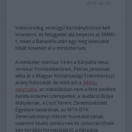
2013. 06. 07.
Valószínűleg zeneügyi kormánybiztost kell
kinevezni, és felügyelet alá helyezni az EMMI-
t, mivel a Barackfa után egy még kínosabb
hibát követett el a minisztérium.
A miniszter március 14-én a Kárpátia nevű
zenekar frontemberének, Petrás Jánosnak
adta át a Magyar Köztársasági Érdemkereszt
arany fokozatát, de mint azt a
444.hu
megtudta
, az indoklásban nem a fent említett
banda érdemei szerepeltek: a laudáció Bolya
Mátyásnak, a Liszt Ferenc Zeneművészeti
Egyetem tanárának, az MTA BTK
Zenetudományi Intézet munkatársának,
valamint kiváló zenésznek és zeneszerzőnek
egy korábbi formációjáról, a Kárpátia