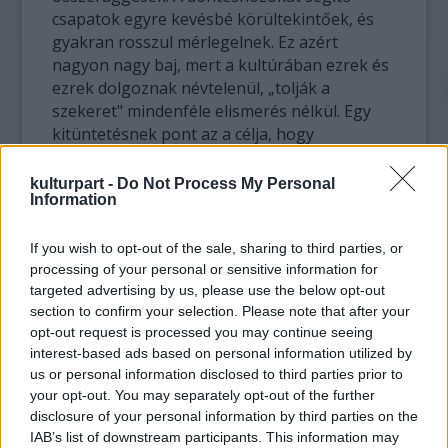
csapatok egyre kevésbé körültekintőek, és
gyakran rosszul mérlegelnek. Ez azért
nagyon nagy baj, mert a kultúrában ezrek és
ezrek dolgoznak névtelenül, „tolják a
szekeret" mindenféle elismerés nélkül. Egy
kitüntetésnek pont az a célja, hogy
kiemelkedő szellemi teljesítményeket állítunk
példaként az emberek elé, akik erőt,
kulturpart -
Do Not Process My Personal
Information
motivációt merítenek ebből, követendő
életutat látnak ebben. Mintha ez a szempont
eltűnt volna a díjazottak kiválasztásánál. Ha
If you wish to opt-out of the sale, sharing to third parties, or
processing of your personal or sensitive information for
ez így megy tovább, és sorozatos botrányok,
targeted advertising by us, please use the below opt-out
tévedések övezik a díjátadókat, akkor nagyon
section to confirm your selection. Please note that after your
komoly morális kár keletkezik. Később
opt-out request is processed you may continue seeing
nagyon nehéz lesz újra feltámasztani a
interest-based ads based on personal information utilized by
motivációt. De sajnos ugyanez a helyzet az
us or personal information disclosed to third parties prior to
egészségügy vagy a tudomány területén is...
your opt-out. You may separately opt-out of the further
Az ilyen esetek közönybe taszítják az
disclosure of your personal information by third parties on the
embereket.
IAB’s list of downstream participants. This information may