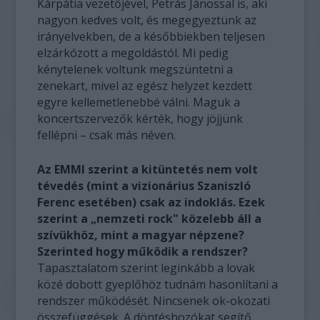
Kárpátia vezetőjével, Petrás Jánossal is, aki
nagyon kedves volt, és megegyeztünk az
irányelvekben, de a későbbiekben teljesen
elzárkózott a megoldástól. Mi pedig
kénytelenek voltunk megszüntetni a
zenekart, mivel az egész helyzet kezdett
egyre kellemetlenebbé válni. Maguk a
koncertszervezők kérték, hogy jöjjünk
fellépni – csak más néven.
Az EMMI szerint a kitüntetés nem volt
tévedés (mint a vizionárius Szaniszló
Ferenc esetében) csak az indoklás. Ezek
szerint a „nemzeti rock" közelebb áll a
szívükhöz, mint a magyar népzene?
Szerinted hogy működik a rendszer?
Tapasztalatom szerint leginkább a lovak
közé dobott gyeplőhöz tudnám hasonlítani a
rendszer működését. Nincsenek ok-okozati
összefüggések. A döntéshozókat segítő