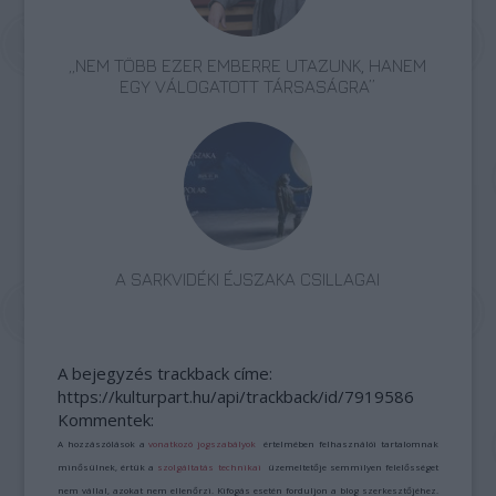
„NEM TÖBB EZER EMBERRE UTAZUNK, HANEM
EGY VÁLOGATOTT TÁRSASÁGRA”
A SARKVIDÉKI ÉJSZAKA CSILLAGAI
A bejegyzés trackback címe:
https://kulturpart.hu/api/trackback/id/7919586
Kommentek:
A hozzászólások a
vonatkozó jogszabályok
értelmében felhasználói tartalomnak
minősülnek, értük a
szolgáltatás technikai
üzemeltetője semmilyen felelősséget
nem vállal, azokat nem ellenőrzi. Kifogás esetén forduljon a blog szerkesztőjéhez.