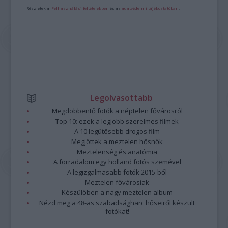
Részletek a
Felhasználási feltételekben
és az
adatvédelmi tájékoztatóban
.
Legolvasottabb
Megdöbbentő fotók a néptelen fővárosról
Top 10: ezek a legjobb szerelmes filmek
A 10 legütősebb drogos film
Megjöttek a meztelen hősnők
Meztelenség és anatómia
A forradalom egy holland fotós szemével
A legizgalmasabb fotók 2015-ből
Meztelen fővárosiak
Készülőben a nagy meztelen album
Nézd meg a 48-as szabadságharc hőseiről készült
fotókat!