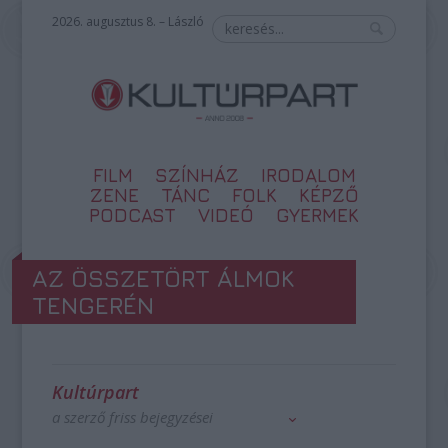
2026. augusztus 8. – László
FILM
SZÍNHÁZ
IRODALOM
ZENE
TÁNC
FOLK
KÉPZŐ
PODCAST
VIDEÓ
GYERMEK
AZ ÖSSZETÖRT ÁLMOK
TENGERÉN
Kultúrpart
a szerző friss bejegyzései