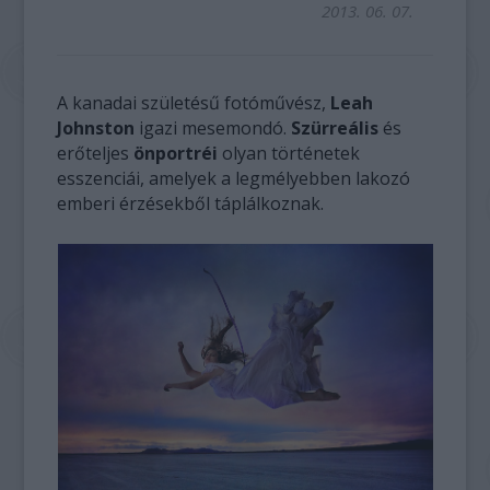
2013. 06. 07.
A kanadai születésű fotóművész,
Leah
Johnston
igazi mesemondó.
Szürreális
és
erőteljes
önportréi
olyan történetek
esszenciái, amelyek a legmélyebben lakozó
emberi érzésekből táplálkoznak.