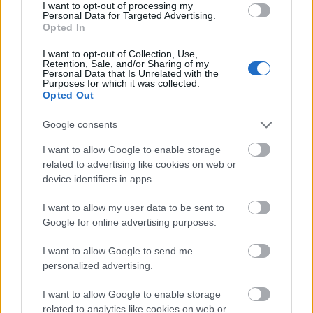
I want to opt-out of processing my
Personal Data for Targeted Advertising.
Opted In
A visszatérés
I want to opt-out of Collection, Use,
Retention, Sale, and/or Sharing of my
Personal Data that Is Unrelated with the
Purposes for which it was collected.
Opted Out
Google consents
I want to allow Google to enable storage
related to advertising like cookies on web or
device identifiers in apps.
I want to allow my user data to be sent to
Google for online advertising purposes.
Az összetört álmok tengere
I want to allow Google to send me
personalized advertising.
Leah Johnston további lélegzetelállító képei
I want to allow Google to enable storage
ITT
tekinthetők meg.
related to analytics like cookies on web or