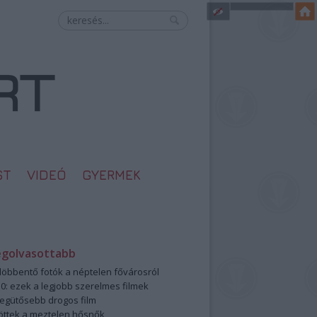
ST
VIDEÓ
GYERMEK
egolvasottabb
öbbentő fotók a néptelen fővárosról
0: ezek a legjobb szerelmes filmek
legütősebb drogos film
öttek a meztelen hősnők