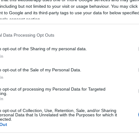
százak előtt lép fel, ebben a szituációban meg van
including but not limited to your visit or usage behaviour. You may click 
illetődve. Hozzátette: letaglózta az a szeretet,
 to Google and its third-party tags to use your data for below specifi
amely őt és színésztársait vette körül, miután a
ogle consent section.
díjra esélyesként nevük nyilvánosságra került.
l Data Processing Opt Outs
űvészegyesülettel közösen alapító Budapest-
zt hangsúlyozta, hogy egy olyan díjról van szó,
o opt-out of the Sharing of my personal data.
, hanem a szakma és a közönség ítél oda az arra
In
nden magyarországi és külhoni, állandó társulattal
őszínház, illetve alternatív színház színészei
o opt-out of the Sale of my Personal Data.
k valamely tagjára.
In
to opt-out of processing my Personal Data for Targeted
k a második fordulóban hármat neveznek meg
ing.
rájuk szavazó közönség dönt. Az utolsó körbe
In
Oszkár, a kaposvári Csiky Gergely Színház, és Vass
o opt-out of Collection, Use, Retention, Sale, and/or Sharing
ersonal Data that Is Unrelated with the Purposes for which it
lected.
Out
m jelölt közé kerülni is hallatlanul nagy elismerés,
t kollégáik juttatták el ide őket. "Ezért bár fontos,