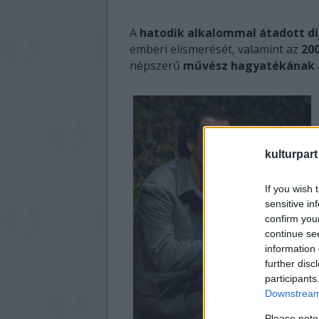
A
hatodik alkalommal átadott d
emberi elismerését, valamint az
20
népszerű
művész hagyatékának
kulturpart
If you wish 
sensitive in
confirm you
continue se
information 
further disc
participants
Downstream 
Please note