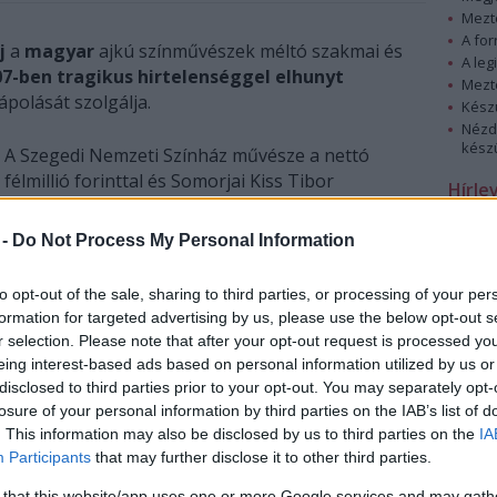
Mezt
A fo
íj
a
magyar
ajkú színművészek méltó szakmai és
A leg
07-ben tragikus hirtelenséggel elhunyt
Mezt
ápolását szolgálja.
Kész
Nézd
készü
A Szegedi Nemzeti Színház művésze a nettó
félmillió forinttal és Somorjai Kiss Tibor
Hírle
grafikusművész rézkarcával járó kitüntetést a
Pécsi Országos Színházi Találkozó (POSZT)
 -
Do Not Process My Personal Information
megnyitóján vette át.
to opt-out of the sale, sharing to third parties, or processing of your per
A díjat olyanok kapják, akik az átadást megelőző
formation for targeted advertising by us, please use the below opt-out s
évadban kiemelkedő teljesítményükön kívül
r selection. Please note that after your opt-out request is processed y
jelentős közösségépítő szerepet vállaltak
eing interest-based ads based on personal information utilized by us or
társulatukon belül.
disclosed to third parties prior to your opt-out. You may separately opt-
losure of your personal information by third parties on the IAB’s list of
A 39 éves, eredetileg erdészi pályára készülő, majd
. This information may also be disclosed by us to third parties on the
IA
Participants
that may further disclose it to other third parties.
19 évesen a színház felé forduló Borovics Tamás a
díj átvételét követően azt mondta, estéről estére
 that this website/app uses one or more Google services and may gath