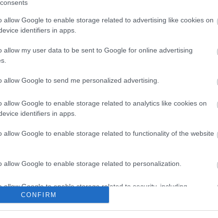
, de nem lényeges" - mondta a díjazott nevének
consents
o allow Google to enable storage related to advertising like cookies on
evice identifiers in apps.
int az, hogy a Kaszás Attila-díj átadása a POSZT
ót és növeli az elismerés presztízsét. A díjátadón
o allow my user data to be sent to Google for online advertising
eket Rudolf Péter Kossuth-díjas színművész is,
s.
ínésze, és részletek hangzottak el A padlás című
to allow Google to send me personalized advertising.
o allow Google to enable storage related to analytics like cookies on
evice identifiers in apps.
o allow Google to enable storage related to functionality of the website
o allow Google to enable storage related to personalization.
o allow Google to enable storage related to security, including
CONFIRM
cation functionality and fraud prevention, and other user protection.