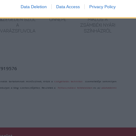
Data Deletion
Data Access
Privacy Policy
FEBRUÁRTÓL
AZ EMBERSÉG
VECSEI H.
AL
SZEGEDEN SZÓL
ÜNNEPE
MIKLÓS A
A
ZSÁMBÉKI NYÁRI
VARÁZSFUVOLA
SZÍNHÁZRÓL
/7919576
ználói tartalomnak minősülnek, értük a
szolgáltatás technikai
üzemeltetője semmilyen
forduljon a blog szerkesztőjéhez. Részletek a
Felhasználási feltételekben
és az
adatvédelmi
csolat