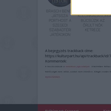
BRASCH BENCE
ARÉNA-
JÁTSSZA
KÜLÖNKIADÁSOKK
PORTHOST A
BÚCSÚZIK AZ
SZEGEDI
ŐRÜLT NŐK
SZABADTÉRI
KETRECE
JÁTÉKOKON
A bejegyzés trackback címe:
https://kulturpart.hu/api/trackback/id
Kommentek:
A hozzászólások a
vonatkozó jogszabályok
értelmében felhas
felelősséget nem vállal, azokat nem ellenőrzi. Kifogás esetén 
tájékoztatóban
.
Kultúrpart Csoport
Kap