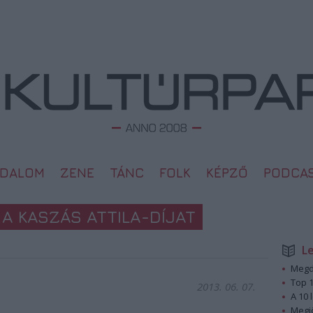
ODALOM
ZENE
TÁNC
FOLK
KÉPZŐ
PODCA
A KASZÁS ATTILA-DÍJAT
L
Megd
Top 1
2013. 06. 07.
A 10 
Megj