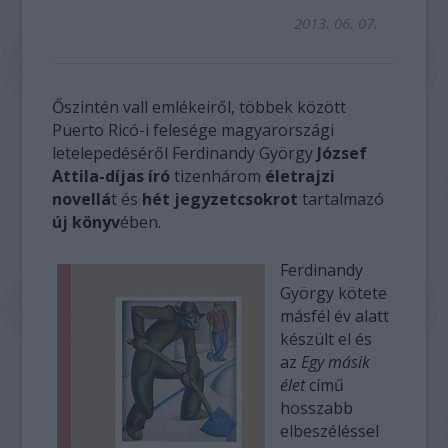
2013. 06. 07.
Őszintén vall emlékeiről, többek között
Puerto Ricó-i felesége magyarországi
letelepedéséről Ferdinandy György
József
Attila-díjas író
tizenhárom
életrajzi
novellá
t és
hét jegyzetcsokrot
tartalmazó
új könyv
ében.
Ferdinandy
György kötete
másfél év alatt
készült el és
az
Egy másik
élet
című
hosszabb
elbeszéléssel