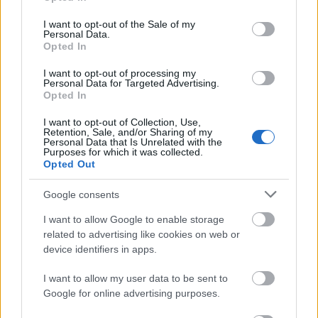
use your data for below specified purposes in below Google
megmaradni a felszínen, ami előtte gyakran
consent section.
I want to opt-out of the Sale of my
előfordult velem" - magyarázta.
Personal Data.
Opted In
A Magyarországra hivatalosan 1995-ben
I want to opt-out of processing my
visszatért író őszintén és nyíltan beszél
Personal Data for Targeted Advertising.
Opted In
tizenhárom évvel ezelőtti rákbetegsége miatt
fellépett impotenciájáról is. "Még ma is
I want to opt-out of Collection, Use,
gyakran szembesülök azzal, hogy nálunk
Retention, Sale, and/or Sharing of my
Personal Data that Is Unrelated with the
Magyarországon rengeteg tabutéma van" -
Purposes for which it was collected.
jegyezte meg.
Opted Out
Ferdinandy György azt is elmondta, hogy a
Google consents
kötet jegyzeteinek hét csoportja 30-40 apró
és őszinte "szösszenetből" áll, többek között
I want to allow Google to enable storage
első könyvéről vagy a tavalyi könyvhétről.
related to advertising like cookies on web or
"Jegyzeteimben nyíltabb vagyok és
device identifiers in apps.
mérgelődőm például azon, hogy miután
amerikai állampolgár lettem, beírták a
I want to allow my user data to be sent to
papírjaimba, hogy a kaukázusi fajhoz
Google for online advertising purposes.
tartozom, és bár nem szeretem az ilyen