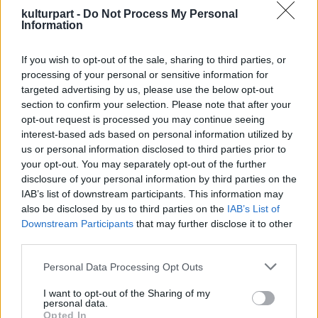
kulturpart -
Do Not Process My Personal
Information
If you wish to opt-out of the sale, sharing to third parties, or
processing of your personal or sensitive information for
targeted advertising by us, please use the below opt-out
Fotó: kulter.hu
section to confirm your selection. Please note that after your
novellában is karib-tengeri feleségének
opt-out request is processed you may continue seeing
interest-based ads based on personal information utilized by
nemrég történt magyarországi letelepedését
us or personal information disclosed to third parties prior to
meséli el. "A letelepedés alatt
your opt-out. You may separately opt-out of the further
megismerkedtem az idegenrendészettel és a
disclosure of your personal information by third parties on the
bürokráciával, amit alaposan ki is aknáztam
IAB’s list of downstream participants. This information may
könyvemben" - hangsúlyozta az író.
also be disclosed by us to third parties on the
IAB’s List of
A kötet címe a tizenhárom novellára
Downstream Participants
that may further disclose it to other
vonatkozik. Annak idején "kegyetlen" francia
third parties.
kritikusa mondta a huszonöt éves írónak,
Please note that this website/app uses one or more Google
hogy próbáljon meg "mélyebbre ásni". "Akkor
Personal Data Processing Opt Outs
services and may gather and store information including but
nem értettem, de ma már igen, hogy újra
not limited to your visit or usage behaviour. You may click to
I want to opt-out of the Sharing of my
végig kell menni kalandos életutamon és
personal data.
grant or deny consent to Google and its third-party tags to
mindenütt mélyebbre kell ásni. Nem szabad
Opted In