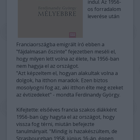
indul. Az 1956-
os forradalom
leverése után
Franciaországba emigrált író ebben a
"fájdalmasan őszinte" fejezetben meséli el,
hogy milyen lett volna az élete, ha 1956-ban
nem hagyja el az országot.
"Azt képzeltem el, hogyan alakultak volna a
dolgok, ha itthon maradok. Ezen biztos
mosolyogni fog az, aki itthon élte meg ezeket
az évtizedeket" - mondta Ferdinandy György.
Kifejtette: elsőéves francia szakos diákként
1956-ban úgy hagyta el az országot, hogy
vissza fog térni, miután befejezte
tanulmányait. "Mindig is hazakészültem, de
Strasbourgban 1958. június 16-án, éppen