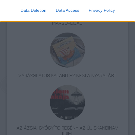
Data Deletion
Data Access
Privacy Policy
ERDŐ VAN IDEBENN: TÓTH MARCSI AZ ÚJ
MARGÓ-DÍJAS
VARÁZSLATOS KALAND SZÍNEZI A NYARALÁST
AZ ÁZSIAI GYÓGYÍTÓ REGÉNY AZ ÚJ SKANDINÁV
KRIMI