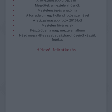
A 10 legütősebb drogos film
Megjöttek a meztelen hősnők
Meztelenség és anatómia
A forradalom egy holland fotós szemével
A legizgalmasabb fotók 2015-ből
Meztelen fővárosiak
Készülőben a nagy meztelen album
Nézd meg a 48-as szabadságharc hőseiről készült
fotókat!
Hírlevél feliratkozás