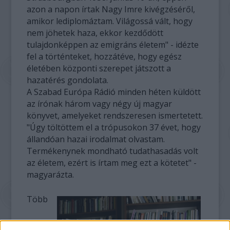
azon a napon írtak Nagy Imre kivégzéséről,
amikor lediplomáztam. Világossá vált, hogy
nem jöhetek haza, ekkor kezdődött
tulajdonképpen az emigráns életem" - idézte
fel a történteket, hozzátéve, hogy egész
életében központi szerepet játszott a
hazatérés gondolata.
A Szabad Európa Rádió minden héten küldött
az írónak három vagy négy új magyar
könyvet, amelyeket rendszeresen ismertetett.
"Úgy töltöttem el a trópusokon 37 évet, hogy
állandóan hazai irodalmat olvastam.
Termékenynek mondható tudathasadás volt
az életem, ezért is írtam meg ezt a kötetet" -
magyarázta.
Több