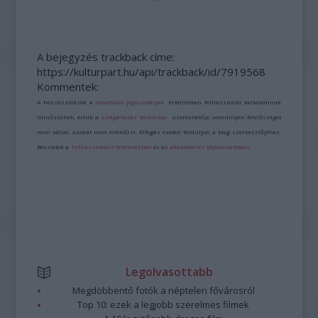
A bejegyzés trackback címe:
https://kulturpart.hu/api/trackback/id/7919568
Kommentek:
A hozzászólások a
vonatkozó jogszabályok
értelmében felhasználói tartalomnak
minősülnek, értük a
szolgáltatás technikai
üzemeltetője semmilyen felelősséget
nem vállal, azokat nem ellenőrzi. Kifogás esetén forduljon a blog szerkesztőjéhez.
Részletek a
Felhasználási feltételekben
és az
adatvédelmi tájékoztatóban
.
Legolvasottabb
Megdöbbentő fotók a néptelen fővárosról
Top 10: ezek a legjobb szerelmes filmek