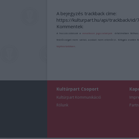
A bejegyzés trackback címe:
https://kulturpart.hu/api/trackback/id
Kommentek:
A hozzászólások a
vonatkozó jogszabályok
értelmében felhas
felelősséget nem vállal, azokat nem ellenőrzi. Kifogás esetén 
tájékoztatóban
.
Kultúrpart Csoport
Kap
Kultúrpart Kommunikáció
Impr
Rólunk
Partn