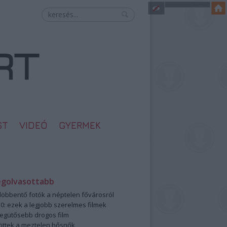
ST
VIDEÓ
GYERMEK
egolvasottabb
öbbentő fotók a néptelen fővárosról
0: ezek a legjobb szerelmes filmek
legütősebb drogos film
öttek a meztelen hősnők