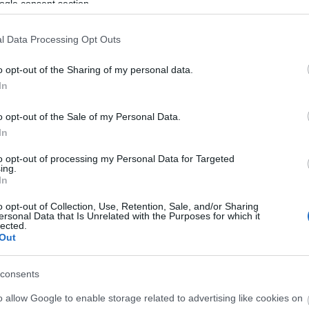
ogle consent section.
yak eltemetésével minden bizonnyal az isteneknek
zatmár Megyei Múzeum igazgatója az MTI-nek
l Data Processing Opt Outs
ő, de nem kizárt, hogy a termés begyűjtése után
szek egyelőre megkímélték az Angyal család
o opt-out of the Sharing of my personal data.
In
arlók és egy tőr is, ugyanakkor bronz tömböket is
o opt-out of the Sale of my Personal Data.
gy a fémtárgyakat helyben öntötték.
In
ken már az 1960-as években rátaláltak egy bronzkori
to opt-out of processing my Personal Data for Targeted
a. Ez a legjelentősebb ismert bronzkori
ing.
In
letén. A régészek jelenleg azt vizsgálják, hogy a
őműhelyben készültek-e. "Ha bebizonyosodik, hogy
o opt-out of Collection, Use, Retention, Sale, and/or Sharing
 ad a leletnek" - jelentette ki az igazgató.
ersonal Data that Is Unrelated with the Purposes for which it
lected.
Out
n kiállításon mutatják be a múzeumban.
még nem egyeztek meg a részletekről, de a
consents
jutalomként részt vehet egy régészeti táborban,
abes-Bolyai Tudományegyetemmel közösen szervez
o allow Google to enable storage related to advertising like cookies on