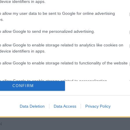
evice identifiers in apps.
o allow my user data to be sent to Google for online advertising
s.
to allow Google to send me personalized advertising.
o allow Google to enable storage related to analytics like cookies on
evice identifiers in apps.
o allow Google to enable storage related to functionality of the website
o allow Google to enable storage related to personalization.
CONFIRM
o allow Google to enable storage related to security, including
BAN
LÉTEZIK
VARÁZSLATOS
MÚZEUMUTCA
cation functionality and fraud prevention, and other user protection.
GYÓGYÍTÓ
KALAND SZÍNEZI
TAVASZKÖSZÖNTŐ
Data Deletion
Data Access
Privacy Policy
MÚZEUM?!
A NYARALÁST
N