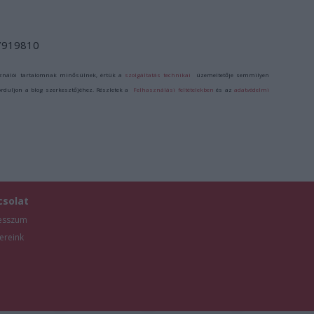
/7919810
ználói tartalomnak minősülnek, értük a
szolgáltatás technikai
üzemeltetője semmilyen
forduljon a blog szerkesztőjéhez. Részletek a
Felhasználási feltételekben
és az
adatvédelmi
csolat
esszum
ereink