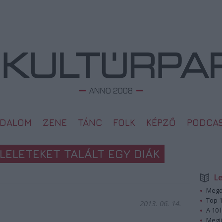
ODALOM
ZENE
TÁNC
FOLK
KÉPZŐ
PODCA
LELETEKET TALÁLT EGY DIÁK
L
Megd
Top 1
2013. 06. 14.
A 10 
Megj