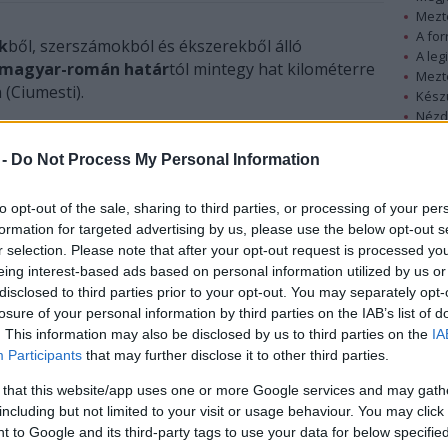
Mezt
A fo
k
ből, szerszámokból és ékszerekből álló
A leg
magyar-román határ
tól mintegy hat kilométerre
Mezt
(Ciumesti).
Kész
Nézd
készü
A Szatmár Megyei Múzeum közleménye szerint a
 -
Do Not Process My Personal Information
csomaközi középiskolás diák, Angyal Gellért a
Hírle
család krumpliföldjét kapálta, amikor szerszáma
bronz tárgyba akadt.
to opt-out of the sale, sharing to third parties, or processing of your per
formation for targeted advertising by us, please use the below opt-out s
r selection. Please note that after your opt-out request is processed y
Az iskolás a Nagykárolyi Gimnázium
eing interest-based ads based on personal information utilized by us or
történelemtanára, Anamaria Donca biztatására
disclosed to third parties prior to your opt-out. You may separately opt-
jelentette az eseményt a Szatmár Megyei
losure of your personal information by third parties on the IAB’s list of
Múzeumnak, amelynek régészei fémdetektorokkal
. This information may also be disclosed by us to third parties on the
IA
szálltak ki a háztáji krumpliföldre, és több tucat
Participants
that may further disclose it to other third parties.
szert gyűjtöttek össze. Ezek egy részét az elmúlt
 a kiszántott kövekkel együtt.
 that this website/app uses one or more Google services and may gath
including but not limited to your visit or usage behaviour. You may click 
 to Google and its third-party tags to use your data for below specifi
lelet az időszámításunk előtti 1200 és 1000 közötti