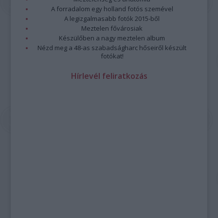
A forradalom egy holland fotós szemével
A legizgalmasabb fotók 2015-ből
Meztelen fővárosiak
Készülőben a nagy meztelen album
Nézd meg a 48-as szabadságharc hőseiről készült
fotókat!
Hírlevél feliratkozás