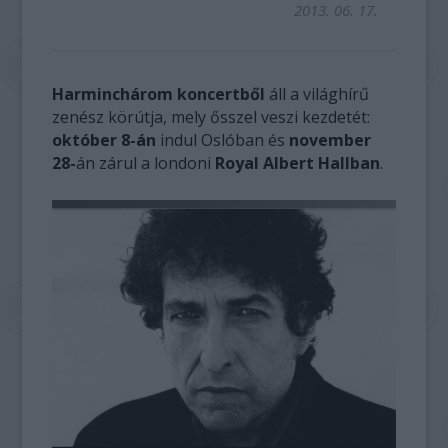
2013. 06. 17.
Harminchárom koncertből
áll a világhírű
zenész körútja, mely ősszel veszi kezdetét:
október 8-án
indul Oslóban és
november
28-
án zárul a londoni
Royal Albert Hallban
.