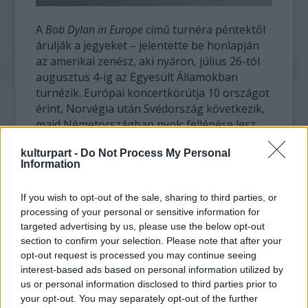
A
Bob Dylan in Europe
című turnéra péntektől
árulják a jegyeket – jelentette be honlapján
az amerikai zenész, aki nyáron, július 26-tól
augusztus 4-ig az Egyesült Államokban
turnézik. Európai koncertkörútja 10 országot
érint, Norvégia után Svédország következik,
majd Németországban nyolc fellépése lesz,
Berlinben október 24-én és 25-én. Koncertet
kulturpart -
Do Not Process My Personal
ad Svájcban, Franciaországban,
Information
Olaszországban, Hollandiában és
Belgiumban. A turnét 9 nagy-britanniai
If you wish to opt-out of the sale, sharing to third parties, or
koncert zárja, amelyekből hármat Londonban
processing of your personal or sensitive information for
rendeznek.
targeted advertising by us, please use the below opt-out
section to confirm your selection. Please note that after your
Dylan szeptemberben új albumot jelentetett
opt-out request is processed you may continue seeing
meg
Tempest
címmel, amely a világhírű
interest-based ads based on personal information utilized by
amerikai zenész 35. stúdiólemeze. A
Tempest
us or personal information disclosed to third parties prior to
ötven évvel azután került forgalomba, hogy
your opt-out. You may separately opt-out of the further