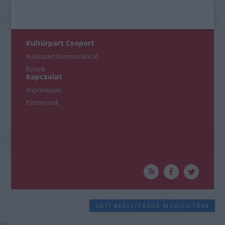
Kultúrpart Csoport
Kultúrpart Kommunikáció
Rólunk
Kapcsolat
Impresszum
Partnereink
SÜTI BEÁLLÍTÁSOK MÓDOSÍTÁSA