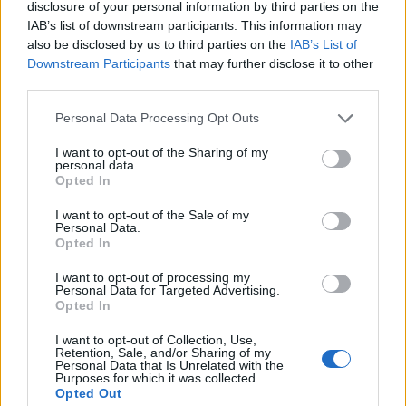
1962-ben megjelent a művész első korongja,
disclosure of your personal information by third parties on the
IAB’s list of downstream participants. This information may
Bob Dylan
címmel. A közelmúltban az Amerikai
also be disclosed by us to third parties on the
IAB’s List of
Művészeti és Irodalmi Akadémia tiszteletbeli
Downstream Participants
that may further disclose it to other
tagjává avatták Bob Dylant. Párizsban pedig
third parties.
bejelentették, hogy a 71 éves amerikai
zenész megkapja az egyik legjelentősebb
Please note that this website/app uses one or more Google
Personal Data Processing Opt Outs
francia kitüntetést, a Becsületrendet.
services and may gather and store information including but
not limited to your visit or usage behaviour. You may click to
I want to opt-out of the Sharing of my
personal data.
grant or deny consent to Google and its third-party tags to
Forrás:
hvg.hu
Opted In
use your data for below specified purposes in below Google
consent section.
I want to opt-out of the Sale of my
Personal Data.
Opted In
Amerika
Európa
Zene
Bob Dylan
I want to opt-out of processing my
Personal Data for Targeted Advertising.
Opted In
I want to opt-out of Collection, Use,
Retention, Sale, and/or Sharing of my
Personal Data that Is Unrelated with the
Purposes for which it was collected.
Opted Out