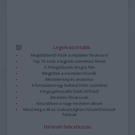
Legolvasottabb
Megdöbbentő fotók a néptelen fővárosról
Top 10: ezek a legjobb szerelmes filmek
A 10 legütősebb drogos film
Megjöttek a meztelen hősnők
Meztelenség és anatómia
A forradalom egy holland fotós szemével
A legizgalmasabb fotók 2015-ből
Meztelen fővárosiak
Készülőben a nagy meztelen album
Nézd meg a 48-as szabadságharc hőseiről készült
fotókat!
Hírlevél feliratkozás