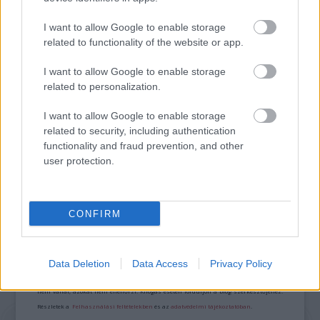
MAGYAR KUTATÓ FEDEZTE FEL AZ ÚSZÓK
BARLANGJÁT
I want to allow Google to enable storage
related to functionality of the website or app.
I want to allow Google to enable storage
related to personalization.
I want to allow Google to enable storage
related to security, including authentication
VILÁGVISZONYLATBAN IS JELENTŐS RÉGÉSZETI
functionality and fraud prevention, and other
FELTÁRÁS ZAJLIK MAGYARORSZÁGON
user protection.
CONFIRM
A bejegyzés trackback címe:
https://kulturpart.hu/api/trackback/id/7919972
Kommentek:
A hozzászólások a
vonatkozó jogszabályok
értelmében felhasználói tartalomnak
Data Deletion
Data Access
Privacy Policy
minősülnek, értük a
szolgáltatás technikai
üzemeltetője semmilyen felelősséget
nem vállal, azokat nem ellenőrzi. Kifogás esetén forduljon a blog szerkesztőjéhez.
Részletek a
Felhasználási feltételekben
és az
adatvédelmi tájékoztatóban
.