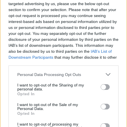
őrök alakjai, akik hosszú kardjukkal
targeted advertising by us, please use the below opt-out
vigyázzák "éberen" a területet. Velük
section to confirm your selection. Please note that after your
szemben díszőrség áll, az évszázadok múltán
opt-out request is processed you may continue seeing
interest-based ads based on personal information utilized by
is még mindig élénknek ható piros-kék színű
us or personal information disclosed to third parties prior to
egyenruhás katonákkal, lovakkal. Van olyan
your opt-out. You may separately opt-out of the further
falszakasz is, amelynek képén ökrös szekér
disclosure of your personal information by third parties on the
visz fekete hajú, göndör szakállú férfiakat.
IAB’s list of downstream participants. This information may
also be disclosed by us to third parties on the
IAB’s List of
A sírkamra bejáratánál kétszer két férfi fújja
Downstream Participants
that may further disclose it to other
hosszú kürtjét, a belső fal nagyméretű
third parties.
jelenetén pedig egy férfi és nő baldachin alatt
Please note that this website/app uses one or more Google
ülve szemléli a körülöttük lévő nyüzsgést. A
Personal Data Processing Opt Outs
services and may gather and store information including but
régészek felhívták a figyelmet arra, hogy
not limited to your visit or usage behaviour. You may click to
I want to opt-out of the Sharing of my
valamennyi nőalak - köztük vélhetően a
personal data.
grant or deny consent to Google and its third-party tags to
parancsnok felesége - "repülő madár" alakú
Opted In
use your data for below specified purposes in below Google
frizurát visel.
consent section.
I want to opt-out of the Sale of my
Personal Data.
Forrás:
MTI
Opted In
I want to opt-out of processing my